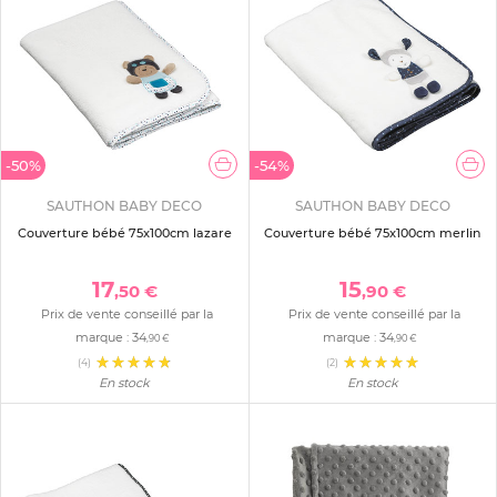
-50%
-54%
SAUTHON BABY DECO
SAUTHON BABY DECO
Couverture bébé 75x100cm lazare
Couverture bébé 75x100cm merlin
17
15
,50 €
,90 €
Prix de vente conseillé par la
Prix de vente conseillé par la
marque :
34
marque :
34
,90 €
,90 €
(4)
(2)
En stock
En stock