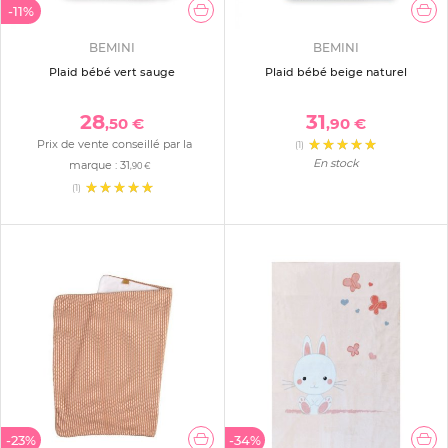
-11%
BEMINI
BEMINI
Plaid bébé vert sauge
Plaid bébé beige naturel
28
31
,50 €
,90 €
Prix de vente conseillé par la
(1)
En stock
marque :
31
,90 €
(1)
-23%
-34%