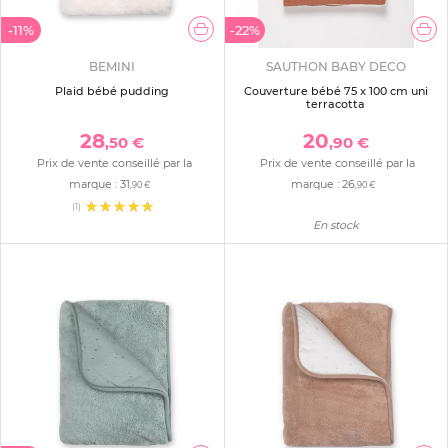
-11%
-22%
BEMINI
SAUTHON BABY DECO
Plaid bébé pudding
Couverture bébé 75 x 100 cm uni
terracotta
28
20
,50 €
,90 €
Prix de vente conseillé par la
Prix de vente conseillé par la
marque :
31
marque :
26
,90 €
,90 €
(1)
En stock