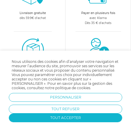
les couvertures de bébé.
Livraison gratuite
Payer en plusieurs fois
dès 59.9€ d'achat
avec Klarna
Dès 35 € d'achats
Nous utilisons des cookies afin d’analyser votre navigation et
mesurer l’audience du site, promouvoir ses services sur les
Changer d'avis
Equipe d'experts
réseaux sociaux et vous proposer du contenu personnalisé.
satisfait ou remboursé
à votre écoute :
Vous pouvez paramétrer vos choix pour individuellement
05 31 53 03 78
accepter ou non ces cookies en cliquant sur «
PERSONNALISER ». Pour en savoir plus sur la gestion des
cookies, consultez notre
politique de cookies
.
10€ offerts
en vous abonnant
PERSONNALISER
à notre newsletter !
TOUT REFUSER
TOUT ACCEPTER
Recevez avant tout le monde