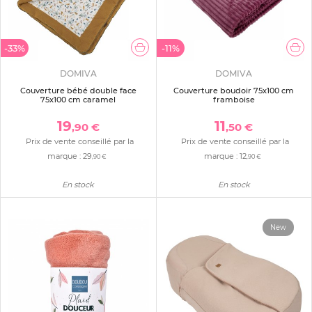
-33%
-11%
DOMIVA
DOMIVA
Couverture bébé double face
Couverture boudoir 75x100 cm
75x100 cm caramel
framboise
19
11
,90 €
,50 €
Prix de vente conseillé par la
Prix de vente conseillé par la
marque :
29
marque :
12
,90 €
,90 €
En stock
En stock
New