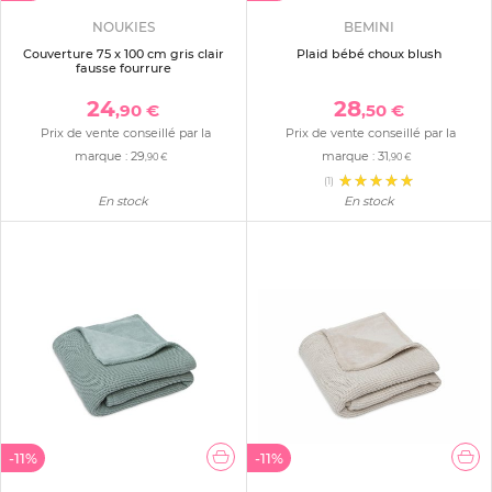
NOUKIES
BEMINI
Couverture 75 x 100 cm gris clair
Plaid bébé choux blush
fausse fourrure
24
28
,90 €
,50 €
Prix de vente conseillé par la
Prix de vente conseillé par la
marque :
29
marque :
31
,90 €
,90 €
(1)
En stock
En stock
-11%
-11%