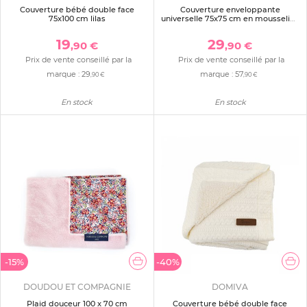
Couverture bébé double face
Couverture enveloppante
75x100 cm lilas
universelle 75x75 cm en mousseline
et jersey beige
19
29
,90 €
,90 €
Prix de vente conseillé par la
Prix de vente conseillé par la
marque :
29
marque :
57
,90 €
,90 €
En stock
En stock
-15%
-40%
DOUDOU ET COMPAGNIE
DOMIVA
Plaid douceur 100 x 70 cm
Couverture bébé double face