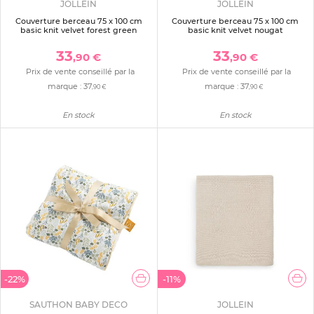
JOLLEIN
JOLLEIN
Couverture berceau 75 x 100 cm
Couverture berceau 75 x 100 cm
basic knit velvet forest green
basic knit velvet nougat
33
33
,90 €
,90 €
Prix de vente conseillé par la
Prix de vente conseillé par la
marque :
37
marque :
37
,90 €
,90 €
En stock
En stock
-22%
-11%
SAUTHON BABY DECO
JOLLEIN