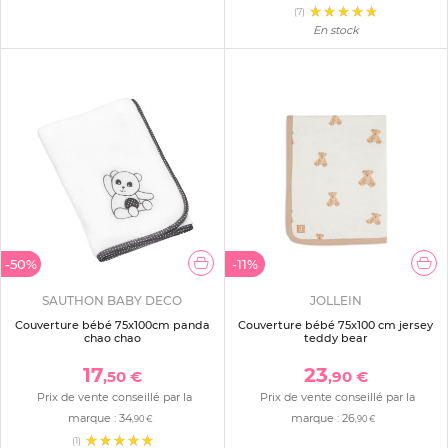
(7)
En stock
-50%
-11%
SAUTHON BABY DECO
JOLLEIN
Couverture bébé 75x100cm panda
Couverture bébé 75x100 cm jersey
chao chao
teddy bear
17
23
,50 €
,90 €
Prix de vente conseillé par la
Prix de vente conseillé par la
marque :
34
marque :
26
,90 €
,90 €
(1)