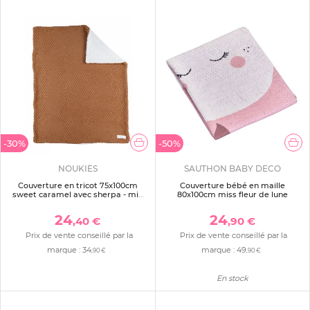
-30%
-50%
NOUKIES
SAUTHON BABY DECO
Couverture en tricot 75x100cm
Couverture bébé en maille
sweet caramel avec sherpa - mix
80x100cm miss fleur de lune
and match
24
24
,40 €
,90 €
Prix de vente conseillé par la
Prix de vente conseillé par la
marque :
34
marque :
49
,90 €
,90 €
En stock