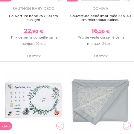
SAUTHON BABY DECO
DOMIVA
Couverture bébé 75 x 100 cm
Couverture bébé imprimée 100x140
sunlight
cm microdoux lapinou
22
16
,90 €
,50 €
Prix de vente conseillé par la
Prix de vente conseillé par la
marque :
29
marque :
24
,90 €
,90 €
En stock
En stock
-34%