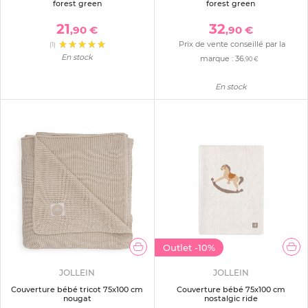
forest green
forest green
21
32
,90 €
,90 €
Prix de vente conseillé par la
(1)
En stock
marque :
36
,90 €
En stock
Outlet
-10%
JOLLEIN
JOLLEIN
Couverture bébé tricot 75x100 cm
Couverture bébé 75x100 cm
nougat
nostalgic ride