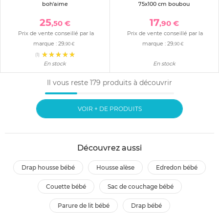
boh'aime
75x100 cm boubou
25
17
,50 €
,90 €
Prix de vente conseillé par la
Prix de vente conseillé par la
marque :
29
marque :
29
,90 €
,90 €
(1)
En stock
En stock
Il vous reste
179
produits à découvrir
VOIR + DE PRODUITS
Découvrez aussi
drap housse bébé
housse alèse
edredon bébé
couette bébé
sac de couchage bébé
parure de lit bébé
drap bébé