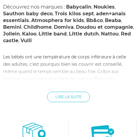
Découvrez nos marques :
Babycalin
,
Noukies
,
Sauthon baby deco
,
Trois kilos sept
,
aden+anais
essentials
,
Atmosphera for kids
,
Bb&co
,
Beaba
,
Bemini
,
Childhome
,
Domiva
,
Doudou et compagnie
,
Jollein
,
Kaloo
,
Little band
,
Little dutch
,
Nattou
,
Red
castle
,
Vulli
Les bébés ont une température de corps inférieure à celle
des adultes, c'est pourquoi bien les couvrir est conseillé,
même quand le temps semble au beau fixe. Grâce aux
nombreuses couvertures bébé de marque Babycalin,
Doudou et Compagnie et Red Castle, sélectionnées par
allobébé, vous êtes sûre de trouver celle qui conviendra le
LIRE LA SUITE
mieux à votre enfant. La matière dont est faite la couverture
de bébé est le critère essentiel: polaire, elle tiendra bien
chaud; en coton simple, elle sera plus légère; une couverture
bébé en tricot, quant à elle, sera à la fois chaude et aérée.
Allobébé vous propose différentes formes et couleurs pour