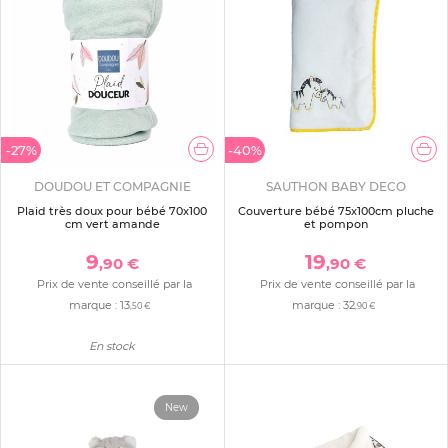
-27%
-40%
DOUDOU ET COMPAGNIE
SAUTHON BABY DECO
Plaid très doux pour bébé 70x100
Couverture bébé 75x100cm pluche
cm vert amande
et pompon
9
19
,90 €
,90 €
Prix de vente conseillé par la
Prix de vente conseillé par la
marque :
13
marque :
32
,50 €
,90 €
En stock
New