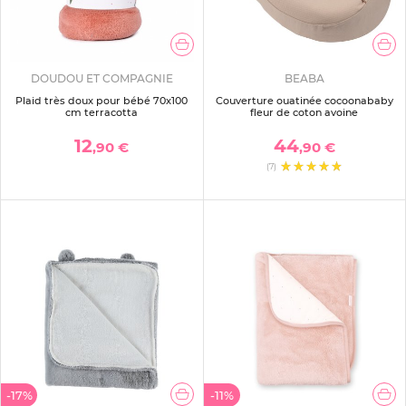
DOUDOU ET COMPAGNIE
BEABA
Plaid très doux pour bébé 70x100
Couverture ouatinée cocoonababy
cm terracotta
fleur de coton avoine
12
44
,90 €
,90 €
(7)
-17%
-11%