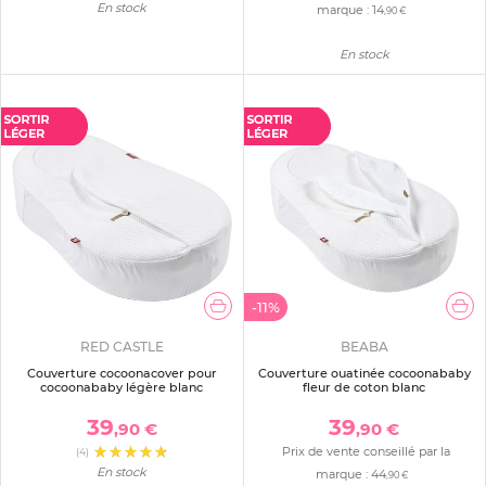
En stock
marque :
14
,90 €
En stock
-11%
RED CASTLE
BEABA
Couverture cocoonacover pour
Couverture ouatinée cocoonababy
cocoonababy légère blanc
fleur de coton blanc
39
39
,90 €
,90 €
Prix de vente conseillé par la
(4)
En stock
marque :
44
,90 €