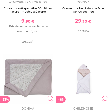
ATMOSPHERA FOR KIDS
DOMIVA
Couverture étape bébé 80x120 cm
Couverture bébé double face
nature - modèle aléatoire
75x100 cm filou
9
29
,90 €
,90 €
Prix de vente conseillé par la
En stock
marque :
14
,90 €
En stock
-33%
-48%
DOMIVA
CHILDHOME