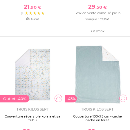
21
29
,90 €
,50 €
Prix de vente conseillé par la
(1)
En stock
marque :
32
,90 €
En stock
Outlet
-40%
-43%
TROIS KILOS SEPT
TROIS KILOS SEPT
Couverture réversible kolala et sa
Couverture 100x75 cm - cache
tribu
cache en forêt