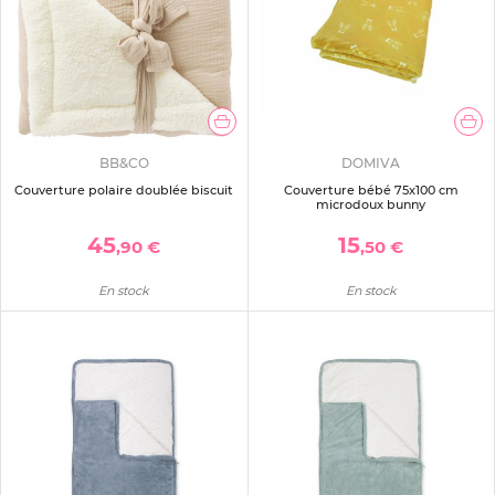
BB&CO
DOMIVA
Couverture polaire doublée biscuit
Couverture bébé 75x100 cm
microdoux bunny
45
15
,90 €
,50 €
En stock
En stock