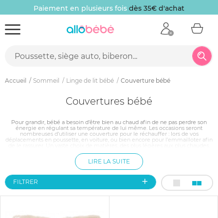
Paiement en plusieurs fois
dès 35€ d'achat
Accueil
Sommeil
Linge de lit bébé
Couverture bébé
Couvertures bébé
Pour grandir, bébé a besoin d’être bien au chaud afin de ne pas perdre son
énergie en régulant sa température de lui même. Les occasions seront
nombreuses d’utiliser une couverture pour le réchauffer : lors de vos
déplacements en poussette, en voiture, ou bien encore pour l’emmailloter afin
de le rassurer. Un vaste choix de matières, des plus légères aux plus chaudes,
permet de s’adapter à toutes les situations et à toutes les saisons. La gamme de
motifs et de couleurs saura satisfaire tous les goûts.
LIRE LA SUITE
FILTRER