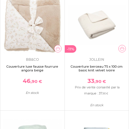
-11%
BB&CO
JOLLEIN
Couverture luxe fausse fourrure
Couverture berceau 75 x 100 cm
angora beige
basic knit velvet ivoire
46
33
,90 €
,90 €
Prix de vente conseillé par la
En stock
marque :
37
,90 €
En stock