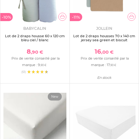
-10%
-11%
BABYCALIN
JOLLEIN
Lot de 2 draps housse 60 x 120 cm
Lot de 2 draps housses 70 x 140 cm
bleu ciel / blanc
jersey sea green et biscuit
8
16
,90 €
,00 €
Prix de vente conseillé par la
Prix de vente conseillé par la
marque :
9
marque :
17
,90 €
,90 €
(51)
En stock
New