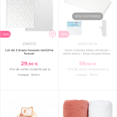
NON DISPONIBLE
-14%
-25%
CHICCO
BABYCALIN
Lot de 2 draps housses next2me
Pack matelas bébé climatisé +
forever
alèse blanc + drap housse blanc -
70 x 140 cm
29
59
,90 €
,90 €
Prix de vente conseillé par la
Prix de vente conseillé par la
marque :
34
marque :
79
,90 €
,90 €