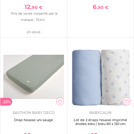
12
6
,90 €
,50 €
Prix de vente conseillé par la
marque :
13
,90 €
En stock
-23%
SAUTHON BABY DECO
BABYCALIN
Drap housse uni sauge
Lot de 2 draps housse imprimé
étoiles bleu / bleu 60 x 120 cm