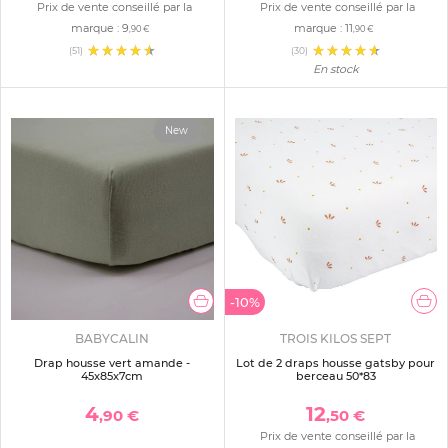
Prix de vente conseillé par la
Prix de vente conseillé par la
marque :
9
marque :
11
,90 €
,90 €
(51)
(30)
En stock
New
-10%
BABYCALIN
TROIS KILOS SEPT
Drap housse vert amande -
Lot de 2 draps housse gatsby pour
45x85x7cm
berceau 50*83
4
12
,90 €
,50 €
Prix de vente conseillé par la