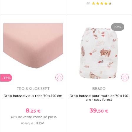
(51)
New
-17%
TROIS KILOS SEPT
BB&CO
Drap housse vieux rose 70 x 140 cm
Drap housse pour matelas 70 x 140
cm - cosy forest
8
39
,25 €
,50 €
Prix de vente conseillé par la
marque :
9
,90 €