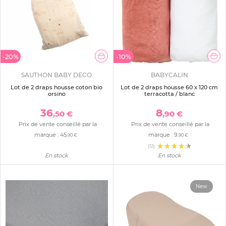
-20%
-10%
SAUTHON BABY DECO
BABYCALIN
Lot de 2 draps housse coton bio
Lot de 2 draps housse 60 x 120 cm
orsino
terracotta / blanc
36
8
,50 €
,90 €
Prix de vente conseillé par la
Prix de vente conseillé par la
marque :
45
marque :
9
,90 €
,90 €
(51)
En stock
En stock
New