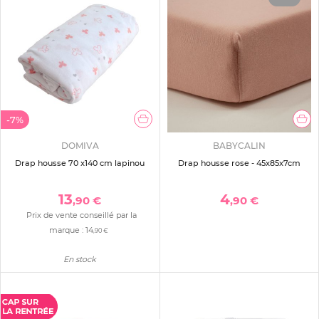
-7%
DOMIVA
BABYCALIN
Drap housse 70 x140 cm lapinou
Drap housse rose - 45x85x7cm
13
4
,90 €
,90 €
Prix de vente conseillé par la
marque :
14
,90 €
En stock