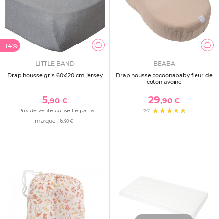
-14%
LITTLE BAND
BEABA
Drap housse gris 60x120 cm jersey
Drap housse cocoonababy fleur de
coton avoine
5
29
,90 €
,90 €
Prix de vente conseillé par la
(20)
marque :
6
,90 €