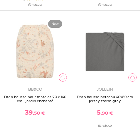
En stock
En stock
New
BB&CO
JOLLEIN
Drap housse pour matelas 70 x 140
Drap housse berceau 40x80 cm
cm - jardin enchanté
jersey storm grey
39
5
,50 €
,90 €
En stock