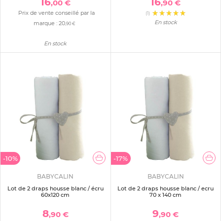
16
16
,00 €
,90 €
Prix de vente conseillé par la
(1)
En stock
marque :
20
,90 €
En stock
-10%
-17%
BABYCALIN
BABYCALIN
Lot de 2 draps housse blanc / écru
Lot de 2 draps housse blanc / ecru
60x120 cm
70 x 140 cm
8
9
,90 €
,90 €