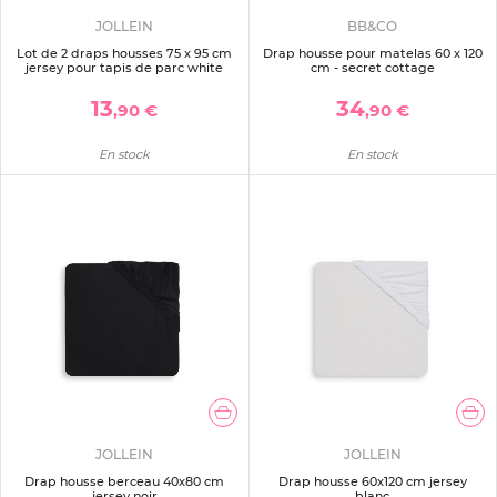
JOLLEIN
BB&CO
Lot de 2 draps housses 75 x 95 cm
Drap housse pour matelas 60 x 120
jersey pour tapis de parc white
cm - secret cottage
13
34
,90 €
,90 €
En stock
En stock
JOLLEIN
JOLLEIN
Drap housse berceau 40x80 cm
Drap housse 60x120 cm jersey
jersey noir
blanc