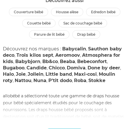
Découvrez aussi
couverture bébé
housse alèse
edredon bébé
couette bébé
sac de couchage bébé
parure de lit bébé
drap bébé
Découvrez nos marques :
Babycalin
,
Sauthon baby
deco
,
Trois kilos sept
,
Aeromoov
,
Atmosphera for
kids
,
Babybjorn
,
Bb&co
,
Beaba
,
Bebeconfort
,
Bugaboo
,
Candide
,
Chicco
,
Domiva
,
Done by deer
,
Halo
,
Joie
,
Jollein
,
Little band
,
Maxi-cosi
,
Moulin
roty
,
Nattou
,
Nuna
,
P'tit dodo
,
Roba
,
Stokke
allobébé a sélectionné toute une gamme de draps housse
pour bébé spécialement étudiés pour le couchage des
nourrissons. Les draps housse bébé proposés sont à
destination soit d'un lit traditionnel de bébé, soit de matelas
ovales ou ergonomiques. Le drap housse 60x120 correspond