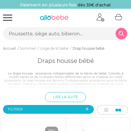
Paiement en plusieurs fois
dès 35€ d'achat
Accueil
Sommeil
Linge de lit bébé
Drap housse bébé
Draps housse bébé
Le draps housse : accessoire indispensable de la literie de bébé. Colorés, à
motifs variés et de multiples tailles différentes selon le matelas en votre
possession, le drap housse est devenu l'indispensable accessoire pour la literie
de bébé. Pratiques, facilement lavables et adaptables au matelas de votre
bambin, les draps housse pour bébé sont généralement conçus pour une
praticité accrue et un entretien facile, lié aux couchages des nourrissons.
Souvent anti-bactériens et très ergonomiques, ils ravissent les parents, et
LIRE LA SUITE
permettent à bébé de passer des nuits tout en douceur !
FILTRER
New