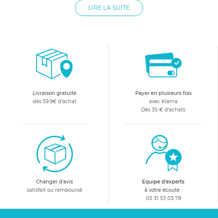
au format le plus standard de matelas bébé. Allobébé vous
LIRE LA SUITE
propose des draps housse bébé de grande qualité et de
marque reconnue dans la domaine de la puériculture
comme Red Castle, Visiomed, Babysun et Babycalin. Parmi
tous les draps housses pour lit de bébé présentés, vous
trouverez forcément celui qui convient.
Livraison gratuite
Payer en plusieurs fois
dès 59.9€ d'achat
avec Klarna
Dès 35 € d'achats
Changer d'avis
Equipe d'experts
satisfait ou remboursé
à votre écoute :
05 31 53 03 78