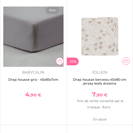
New
-11%
BABYCALIN
JOLLEIN
Drap housse gris - 45x85x7cm
Drap housse berceau 40x80 cm
jersey leafy dreams
4
7
,90 €
,90 €
Prix de vente conseillé par la
marque :
8
,90 €
En stock