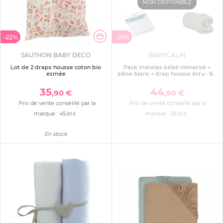
NON DISPONIBLE
-22%
-25%
SAUTHON BABY DECO
BABYCALIN
Lot de 2 draps housse coton bio
Pack matelas bébé climatisé +
esmée
alèse blanc + drap housse écru - 60
x 120 cm
35
44
,90 €
,90 €
Prix de vente conseillé par la
Prix de vente conseillé par la
marque :
45
marque :
59
,90 €
,90 €
En stock