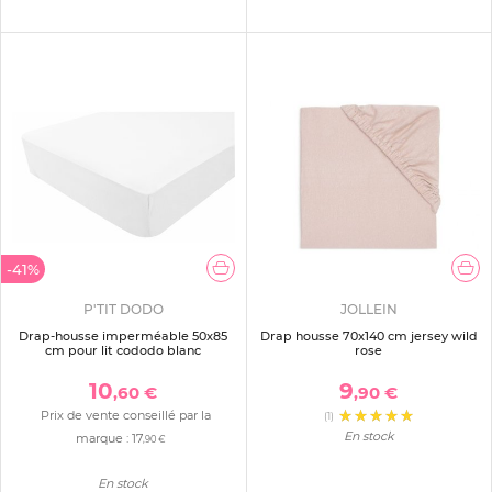
-41%
P'TIT DODO
JOLLEIN
Drap-housse imperméable 50x85
Drap housse 70x140 cm jersey wild
cm pour lit cododo blanc
rose
10
9
,60 €
,90 €
Prix de vente conseillé par la
(1)
En stock
marque :
17
,90 €
En stock