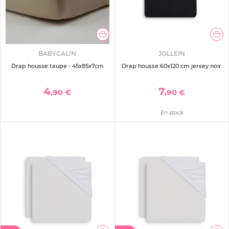
BABYCALIN
JOLLEIN
Drap housse taupe - 45x85x7cm
Drap housse 60x120 cm jersey noir
4
7
,90 €
,90 €
En stock