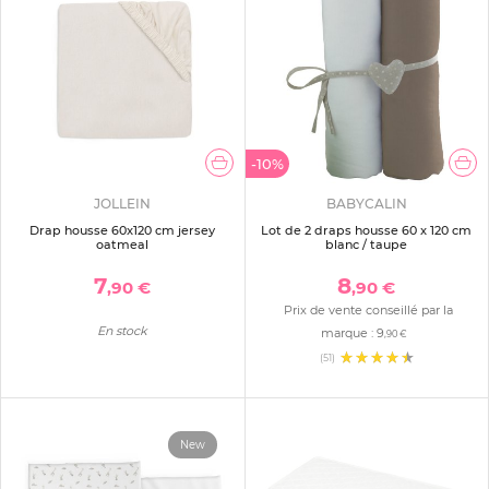
-10%
JOLLEIN
BABYCALIN
Drap housse 60x120 cm jersey
Lot de 2 draps housse 60 x 120 cm
oatmeal
blanc / taupe
7
8
,90 €
,90 €
Prix de vente conseillé par la
En stock
marque :
9
,90 €
(51)
New