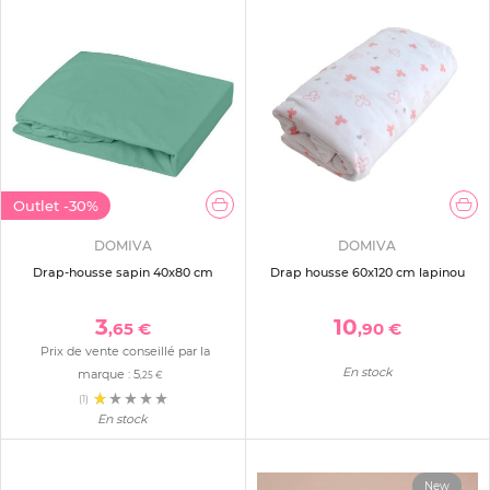
Outlet
-30%
DOMIVA
DOMIVA
Drap-housse sapin 40x80 cm
Drap housse 60x120 cm lapinou
3
10
,65 €
,90 €
Prix de vente conseillé par la
En stock
marque :
5
,25 €
(1)
En stock
New