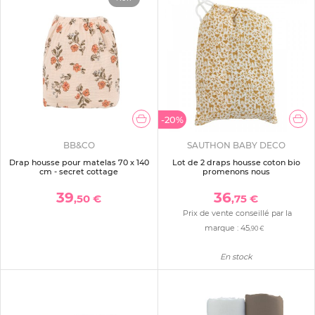
-20%
BB&CO
SAUTHON BABY DECO
Drap housse pour matelas 70 x 140
Lot de 2 draps housse coton bio
cm - secret cottage
promenons nous
39
36
,50 €
,75 €
Prix de vente conseillé par la
marque :
45
,90 €
En stock