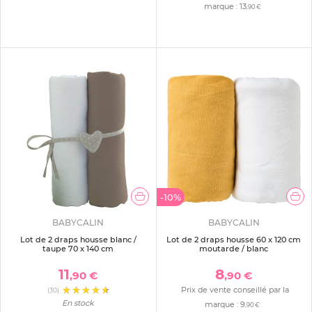
marque :
13
,90 €
-10%
BABYCALIN
BABYCALIN
Lot de 2 draps housse blanc /
Lot de 2 draps housse 60 x 120 cm
taupe 70 x 140 cm
moutarde / blanc
11
8
,90 €
,90 €
Prix de vente conseillé par la
(30)
En stock
marque :
9
,90 €