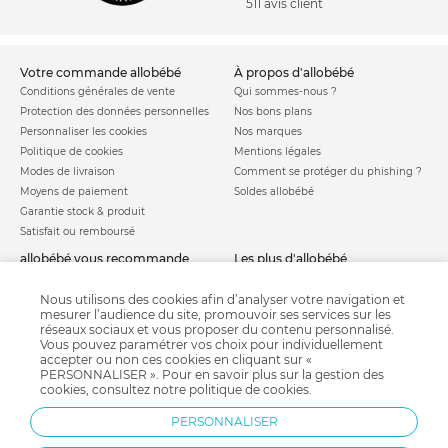
511 avis client
votre commande allobébé
à propos d'allobébé
Conditions générales de vente
Qui sommes-nous ?
Protection des données personnelles
Nos bons plans
Personnaliser les cookies
Nos marques
Politique de cookies
Mentions légales
Modes de livraison
Comment se protéger du phishing ?
Moyens de paiement
Soldes allobébé
Garantie stock & produit
Satisfait ou remboursé
allobébé vous recommande
les plus d'allobébé
Sites et partenaires
Liste de naissance
Nos labels
Infos conseils
Nous utilisons des cookies afin d’analyser votre navigation et
mesurer l’audience du site, promouvoir ses services sur les
Nos licences
Jeux concours
réseaux sociaux et vous proposer du contenu personnalisé.
Valise de maternité
Besoin d'aide ?
Vous pouvez paramétrer vos choix pour individuellement
Parrainage
accepter ou non ces cookies en cliquant sur «
FAQ
PERSONNALISER ». Pour en savoir plus sur la gestion des
Paiement sécurisé
cookies, consultez notre
politique de cookies
.
PERSONNALISER
Charte qualité