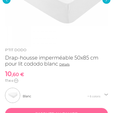
P'TIT DODO
Drap-housse imperméable 50x85 cm
pour lit cododo blanc
Détails
10
,60 €
17
,90 €
Blanc
+ 6 coloris