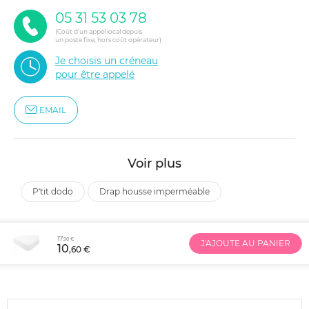
05 31 53 03 78
(Coût d'un appel local depuis
un poste fixe, hors coût opérateur)
Je choisis un créneau
pour être appelé
EMAIL
Voir plus
p'tit dodo
drap housse imperméable
17
,90 €
J'AJOUTE AU PANIER
10
,60 €