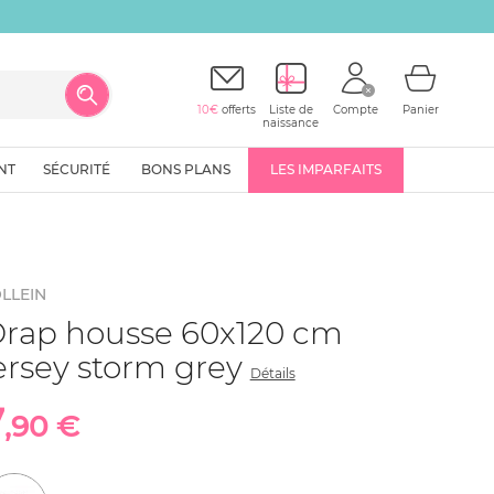
10€
offerts
Liste de
Compte
Panier
naissance
NT
SÉCURITÉ
BONS PLANS
LES IMPARFAITS
LLEIN
rap housse 60x120 cm
ersey storm grey
Détails
7
,90 €