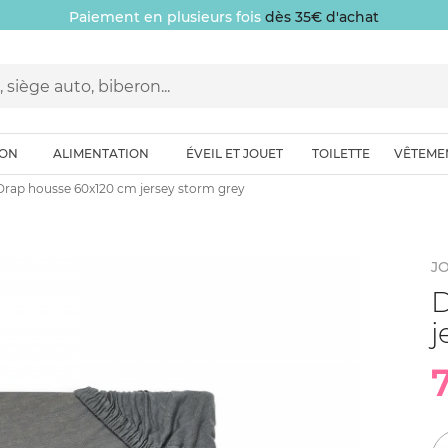
Paiement en plusieurs fois
dès 35€ d'achat
ION
ALIMENTATION
ÉVEIL ET JOUET
TOILETTE
VÊTEME
Drap housse 60x120 cm jersey storm grey
JO
D
j