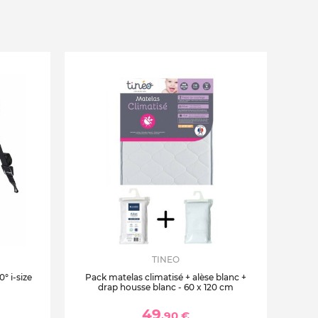
TINEO
° i-size
Pack matelas climatisé + alèse blanc +
drap housse blanc - 60 x 120 cm
49
,90 €