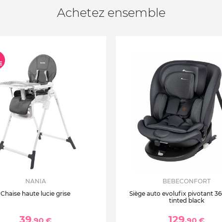
Achetez ensemble
NANIA
BEBECONFORT
Chaise haute lucie grise
Siège auto evolufix pivotant 360
tinted black
39
129
,90 €
,90 €