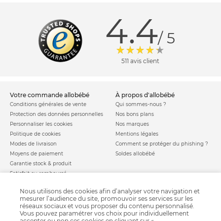
4.4
/ 5
511 avis client
votre commande allobébé
à propos d'allobébé
Conditions générales de vente
Qui sommes-nous ?
Protection des données personnelles
Nos bons plans
Personnaliser les cookies
Nos marques
Politique de cookies
Mentions légales
Modes de livraison
Comment se protéger du phishing ?
Moyens de paiement
Soldes allobébé
Garantie stock & produit
Satisfait ou remboursé
allobébé vous recommande
les plus d'allobébé
Nous utilisons des cookies afin d’analyser votre navigation et
Sites et partenaires
Liste de naissance
mesurer l’audience du site, promouvoir ses services sur les
réseaux sociaux et vous proposer du contenu personnalisé.
Nos labels
Infos conseils
Vous pouvez paramétrer vos choix pour individuellement
Nos licences
Jeux concours
accepter ou non ces cookies en cliquant sur «