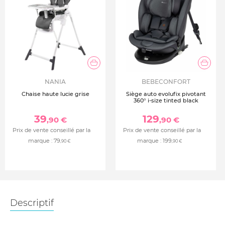
NANIA
BEBECONFORT
Chaise haute lucie grise
Siège auto evolufix pivotant
360° i-size tinted black
39
129
,90 €
,90 €
Prix de vente conseillé par la
Prix de vente conseillé par la
marque :
79
marque :
199
,90 €
,90 €
Descriptif