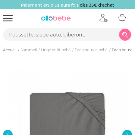
Paiement en plusieurs fois
dès 35€ d'achat
Accueil
Sommeil
Linge de lit bébé
Drap housse bébé
Drap housse