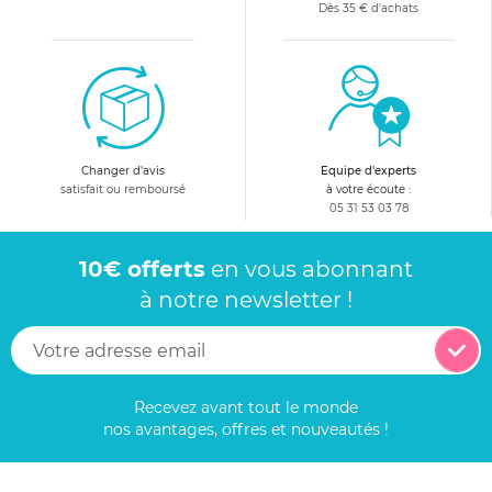
Dès 35 € d'achats
Changer d'avis
Equipe d'experts
satisfait ou remboursé
à votre écoute :
05 31 53 03 78
10€ offerts
en vous abonnant
à notre newsletter !
Recevez avant tout le monde
nos avantages, offres et nouveautés !