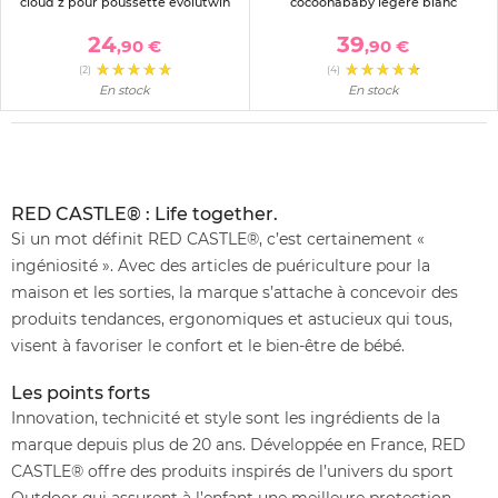
cloud z pour poussette evolutwin
cocoonababy légère blanc
24
39
,90 €
,90 €
(2)
(4)
En stock
En stock
RED CASTLE® : Life together.
Si un mot définit RED CASTLE®, c’est certainement «
ingéniosité ». Avec des articles de puériculture pour la
maison et les sorties, la marque s’attache à concevoir des
produits tendances, ergonomiques et astucieux qui tous,
visent à favoriser le confort et le bien-être de bébé.
Les points forts
Innovation, technicité et style sont les ingrédients de la
marque depuis plus de 20 ans. Développée en France, RED
CASTLE® offre des produits inspirés de l’univers du sport
Outdoor qui assurent à l’enfant une meilleure protection