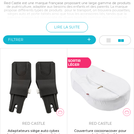
Red Castle est une marque française proposant une large gamme de produits
de puériculture, adaptée aux besoins des enfants et des parents. La marque
propose différents types de produits : pour le transport, on trouvera poussettes,
sièges auto et porte-bébés ainsi que tous les accessoires liés, tandis que la
gamme maison est composée de divers produits comme des coussins de
maternité, des barrières de sécurité et quantité d'accessoires pour le sommeil.
De son côté, la gamme textile propose nombre de couvertures et de serviettes
LIRE LA SUITE
de bain.
FILTRER
RED CASTLE
RED CASTLE
Adaptateurs siège auto cybex
Couverture cocoonacover pour