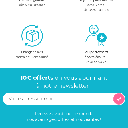
Livraison gratuite
Payer en plusieurs fois
dès 59.9€ d'achat
avec Klarna
Dès 35 € d'achats
Changer d'avis
Equipe d'experts
satisfait ou remboursé
à votre écoute :
05 31 53 03 78
10€ offerts
en vous abonnant
à notre newsletter !
Recevez avant tout le monde
nos avantages, offres et nouveautés !