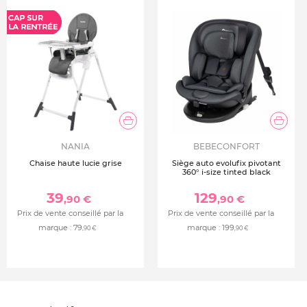
NANIA
BEBECONFORT
Chaise haute lucie grise
Siège auto evolufix pivotant
360° i-size tinted black
39
129
,90 €
,90 €
Prix de vente conseillé par la
Prix de vente conseillé par la
marque :
79
marque :
199
,90 €
,90 €