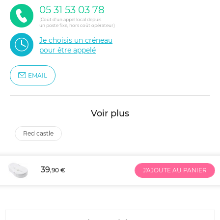
05 31 53 03 78
(Coût d'un appel local depuis
un poste fixe, hors coût opérateur)
Je choisis un créneau
pour être appelé
EMAIL
Voir plus
red castle
39
,90 €
J'AJOUTE AU PANIER