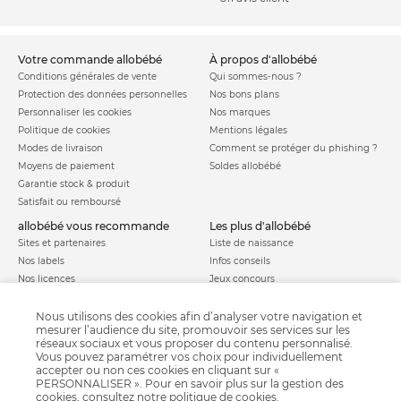
votre commande allobébé
à propos d'allobébé
Conditions générales de vente
Qui sommes-nous ?
Protection des données personnelles
Nos bons plans
Personnaliser les cookies
Nos marques
Politique de cookies
Mentions légales
Modes de livraison
Comment se protéger du phishing ?
Moyens de paiement
Soldes allobébé
Garantie stock & produit
Satisfait ou remboursé
allobébé vous recommande
les plus d'allobébé
Sites et partenaires
Liste de naissance
Nos labels
Infos conseils
Nos licences
Jeux concours
Valise de maternité
Besoin d'aide ?
Parrainage
Nous utilisons des cookies afin d’analyser votre navigation et
FAQ
mesurer l’audience du site, promouvoir ses services sur les
Paiement sécurisé
réseaux sociaux et vous proposer du contenu personnalisé.
Vous pouvez paramétrer vos choix pour individuellement
accepter ou non ces cookies en cliquant sur «
PERSONNALISER ». Pour en savoir plus sur la gestion des
Charte qualité
cookies, consultez notre
politique de cookies
.