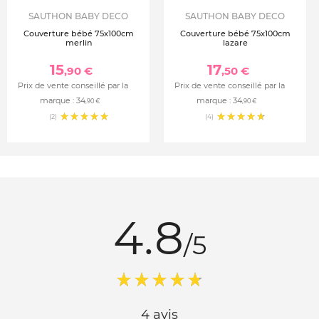
SAUTHON BABY DECO
SAUTHON BABY DECO
Couverture bébé 75x100cm
Couverture bébé 75x100cm
merlin
lazare
15
17
,90 €
,50 €
Prix de vente conseillé par la
Prix de vente conseillé par la
marque :
34
marque :
34
,90 €
,90 €
(2)
(4)
4.8
/5
4 avis