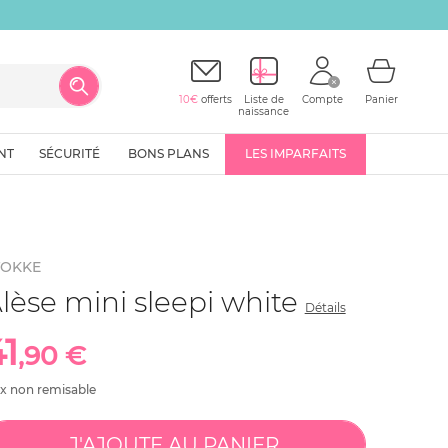
10€
offerts
Liste de
Compte
Panier
naissance
NT
SÉCURITÉ
BONS PLANS
LES IMPARFAITS
TOKKE
lèse mini sleepi white
Détails
41
,90 €
ix non remisable