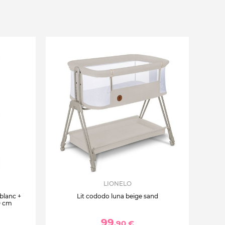
LIONELO
 blanc +
Lit cododo luna beige sand
0 cm
99
,90 €