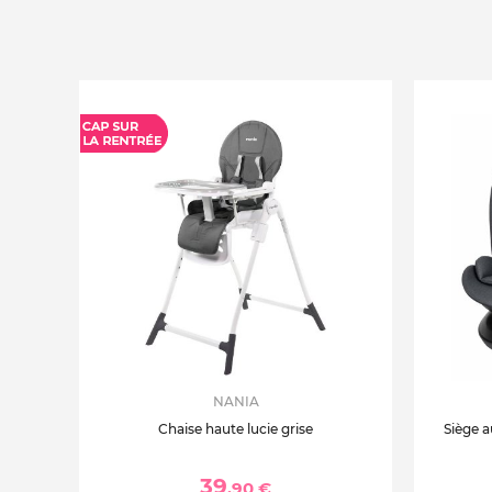
NANIA
Chaise haute lucie grise
Siège a
39
,90 €