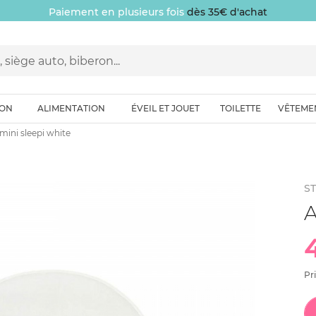
Paiement en plusieurs fois
dès 35€ d'achat
ION
ALIMENTATION
ÉVEIL ET JOUET
TOILETTE
VÊTEME
mini sleepi white
S
A
Pr