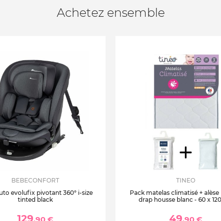
Achetez ensemble
BEBECONFORT
TINEO
uto evolufix pivotant 360° i-size
Pack matelas climatisé + alèse
tinted black
drap housse blanc - 60 x 12
129
49
,90 €
,90 €