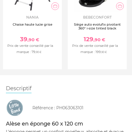
NANIA
BEBECONFORT
Chaise haute lucie grise
Siège auto evolufix pivotant
360° i-size tinted black
39
129
,90 €
,90 €
Prix de vente conseillé par la
Prix de vente conseillé par la
marque :
79
marque :
199
,90 €
,90 €
Descriptif
Référence :
PH063063101
Alèse en éponge 60 x 120 cm
L’éponge permet un confort moelleux, absorbe et évacue