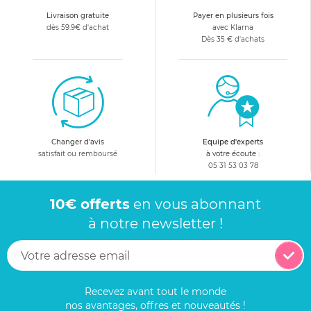
Livraison gratuite
Payer en plusieurs fois
dès 59.9€ d'achat
avec Klarna
Dès 35 € d'achats
Changer d'avis
Equipe d'experts
satisfait ou remboursé
à votre écoute :
05 31 53 03 78
10€ offerts
en vous abonnant
à notre newsletter !
Recevez avant tout le monde
nos avantages, offres et nouveautés !