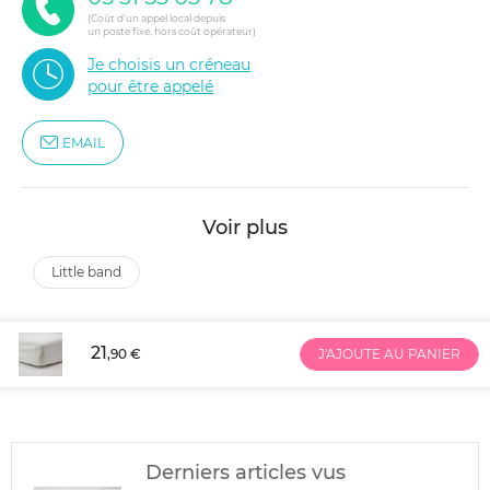
(Coût d'un appel local depuis
un poste fixe, hors coût opérateur)
Je choisis un créneau
pour être appelé
EMAIL
Voir plus
little band
21
,90 €
J'AJOUTE AU PANIER
Derniers articles vus