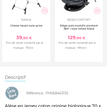
NANIA
BEBECONFORT
Chaise haute lucie grise
Siège auto evolufix pivotant
360° i-size tinted black
39
129
,90 €
,90 €
Prix de vente conseillé par la
Prix de vente conseillé par la
marque :
79
marque :
199
,90 €
,90 €
Descriptif
Référence :
PH068463132
Alèse en jersey coton origine biologique 70 x