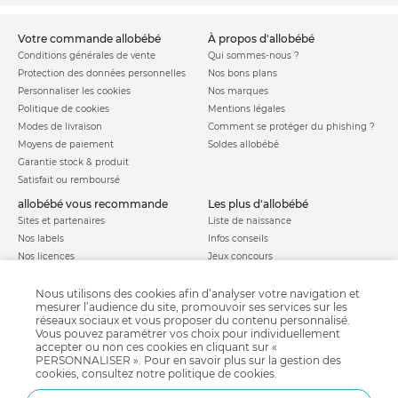
votre commande allobébé
à propos d'allobébé
Conditions générales de vente
Qui sommes-nous ?
Protection des données personnelles
Nos bons plans
Personnaliser les cookies
Nos marques
Politique de cookies
Mentions légales
Modes de livraison
Comment se protéger du phishing ?
Moyens de paiement
Soldes allobébé
Garantie stock & produit
Satisfait ou remboursé
allobébé vous recommande
les plus d'allobébé
Sites et partenaires
Liste de naissance
Nos labels
Infos conseils
Nos licences
Jeux concours
Valise de maternité
Besoin d'aide ?
Parrainage
Nous utilisons des cookies afin d’analyser votre navigation et
FAQ
mesurer l’audience du site, promouvoir ses services sur les
Paiement sécurisé
réseaux sociaux et vous proposer du contenu personnalisé.
Vous pouvez paramétrer vos choix pour individuellement
accepter ou non ces cookies en cliquant sur «
PERSONNALISER ». Pour en savoir plus sur la gestion des
Charte qualité
cookies, consultez notre
politique de cookies
.