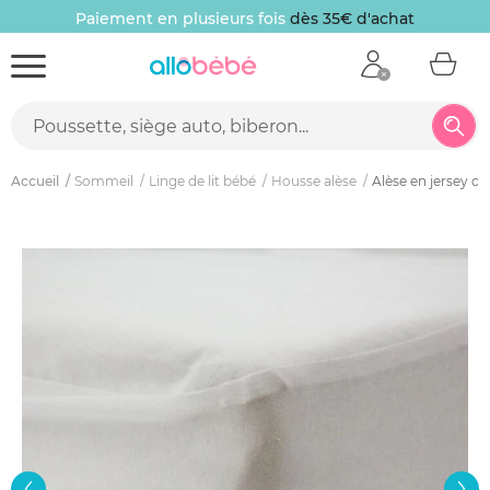
Paiement en plusieurs fois
dès 35€ d'achat
Accueil
Sommeil
Linge de lit bébé
Housse alèse
Alèse en jersey co