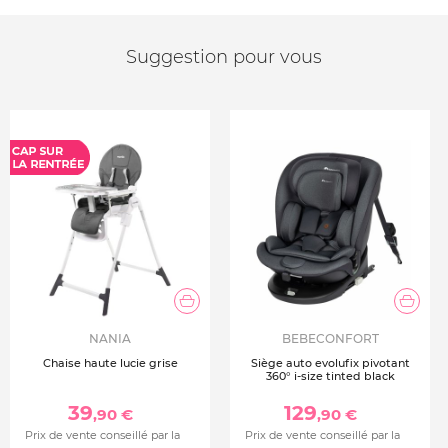
Suggestion pour vous
NANIA
BEBECONFORT
Chaise haute lucie grise
Siège auto evolufix pivotant
360° i-size tinted black
39
129
,90 €
,90 €
Prix de vente conseillé par la
Prix de vente conseillé par la