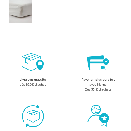
Livraison gratuite
Payer en plusieurs fois
dès 59.9€ d'achat
avec Klarna
Dès 35 € d'achats