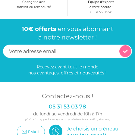
Changer d'avis
Equipe d'experts
satisfait ou remboursé
à votre écoute :
05 31 53 03 78
10€ offerts
en vous abonnant
à notre newsletter !
Recevez avant tout le monde
nos avantages, offres et nouveautés !
Contactez-nous !
05 31 53 03 78
du lundi au vendredi de 10h à 17h
(Coût d'un appel local depuis un poste fixe, hors coût opérateur)
Je choisis un créneau
EMAIL