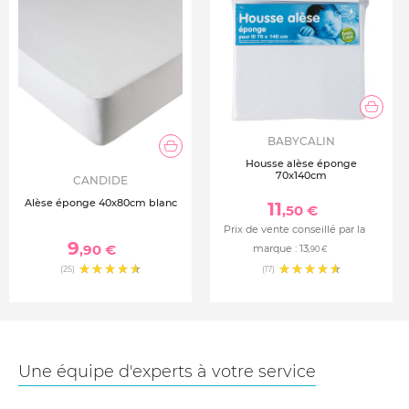
BABYCALIN
Housse alèse éponge
70x140cm
CANDIDE
Alèse éponge 40x80cm blanc
11
,50 €
Prix de vente conseillé par la
9
,90 €
marque :
13
,90 €
(25)
(17)
Une équipe d'experts à votre service