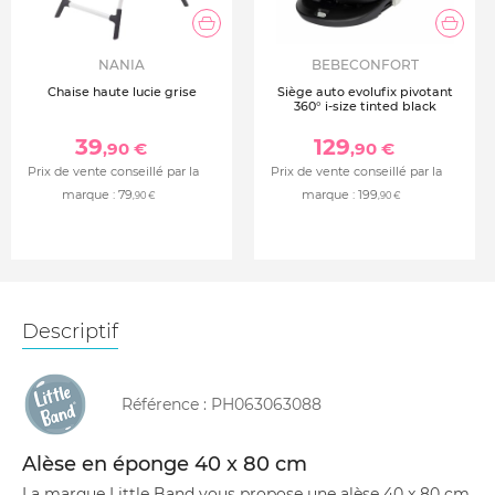
NANIA
BEBECONFORT
Chaise haute lucie grise
Siège auto evolufix pivotant
360° i-size tinted black
39
129
,90 €
,90 €
Prix de vente conseillé par la
Prix de vente conseillé par la
marque :
79
marque :
199
,90 €
,90 €
Descriptif
Référence :
PH063063088
Alèse en éponge 40 x 80 cm
La marque Little Band vous propose une alèse 40 x 80 cm.