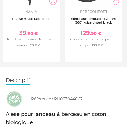
NANIA
BEBECONFORT
Chaise haute lucie grise
Siège auto evolufix pivotant
360° i-size tinted black
39
129
,90 €
,90 €
Prix de vente conseillé par la
Prix de vente conseillé par la
marque :
79
marque :
199
,90 €
,90 €
Descriptif
Référence :
PH063044667
Alèse pour landeau & berceau en coton
biologique