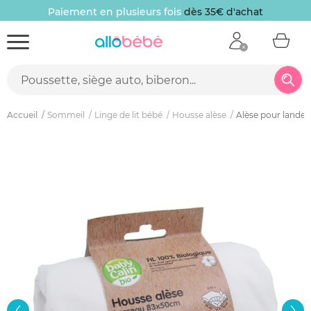
Paiement en plusieurs fois
dès 35€ d'achat
Accueil
Sommeil
Linge de lit bébé
Housse alèse
Alèse pour landea