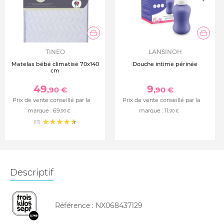
TINEO
LANSINOH
Matelas bébé climatisé 70x140
Douche intime périnée
cm
49
9
,90 €
,90 €
Prix de vente conseillé par la
Prix de vente conseillé par la
marque :
69
marque :
11
,90 €
,90 €
(13)
Descriptif
Référence :
NX068437129