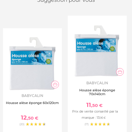
Suggestion pour vous
BABYCALIN
Housse alèse éponge
70x140cm
BABYCALIN
Housse alèse éponge 60x120cm
11
,50 €
Prix de vente conseillé par la
12
,50 €
marque :
13
,90 €
(20)
(17)