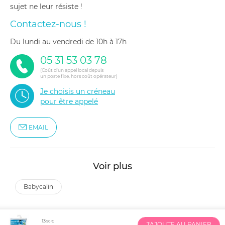
sujet ne leur résiste !
Contactez-nous !
du lundi au vendredi de 10h à 17h
05 31 53 03 78
(Coût d'un appel local depuis
un poste fixe, hors coût opérateur)
Je choisis un créneau
pour être appelé
EMAIL
Voir plus
babycalin
13
,90 €
J'AJOUTE AU PANIER