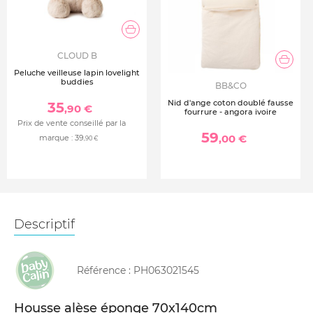
CLOUD B
Peluche veilleuse lapin lovelight
buddies
BB&CO
Nid d'ange coton doublé fausse
35
,90 €
fourrure - angora ivoire
Prix de vente conseillé par la
59
,00 €
marque :
39
,90 €
Descriptif
Référence :
PH063021545
Housse alèse éponge 70x140cm