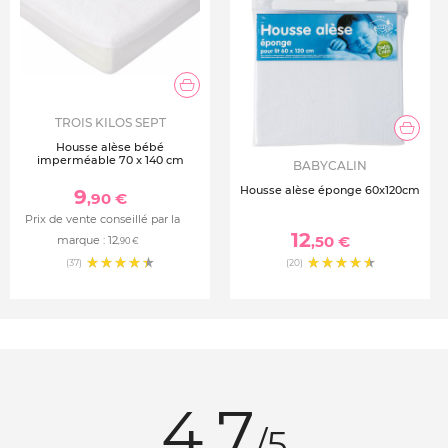
TROIS KILOS SEPT
Housse alèse bébé
imperméable 70 x 140 cm
BABYCALIN
Housse alèse éponge 60x120cm
9
,90 €
Prix de vente conseillé par la
12
,50 €
marque :
12
,90 €
(37)
(20)
4.7
/5