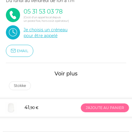
du lundi au vendredi de 10h à 17h
05 31 53 03 78
(Coût d'un appel local depuis
un poste fixe, hors coût opérateur)
Je choisis un créneau
pour être appelé
EMAIL
Voir plus
stokke
41
,90 €
J'AJOUTE AU PANIER