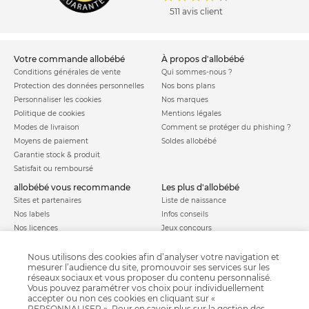
511 avis client
votre commande allobébé
à propos d'allobébé
Conditions générales de vente
Qui sommes-nous ?
Protection des données personnelles
Nos bons plans
Personnaliser les cookies
Nos marques
Politique de cookies
Mentions légales
Modes de livraison
Comment se protéger du phishing ?
Moyens de paiement
Soldes allobébé
Garantie stock & produit
Satisfait ou remboursé
allobébé vous recommande
les plus d'allobébé
Sites et partenaires
Liste de naissance
Nos labels
Infos conseils
Nos licences
Jeux concours
Valise de maternité
Besoin d'aide ?
Parrainage
Nous utilisons des cookies afin d’analyser votre navigation et
FAQ
mesurer l’audience du site, promouvoir ses services sur les
Paiement sécurisé
réseaux sociaux et vous proposer du contenu personnalisé.
Vous pouvez paramétrer vos choix pour individuellement
accepter ou non ces cookies en cliquant sur «
PERSONNALISER ». Pour en savoir plus sur la gestion des