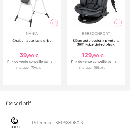
NANIA
BEBECONFORT
Chaise haute lucie grise
Siège auto evolufix pivotant
360° i-size tinted black
39
129
,90 €
,90 €
Prix de vente conseillé par la
Prix de vente conseillé par la
marque :
79
marque :
199
,90 €
,90 €
Descriptif
Référence :
SK068498013