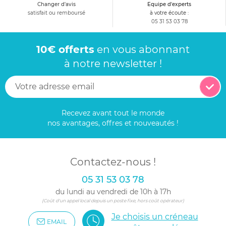
Changer d'avis
Equipe d'experts
satisfait ou remboursé
à votre écoute :
05 31 53 03 78
10€ offerts
en vous abonnant
à notre newsletter !
Recevez avant tout le monde
nos avantages, offres et nouveautés !
Contactez-nous !
05 31 53 03 78
du lundi au vendredi de 10h à 17h
(Coût d'un appel local depuis un poste fixe, hors coût opérateur)
Je choisis un créneau
EMAIL