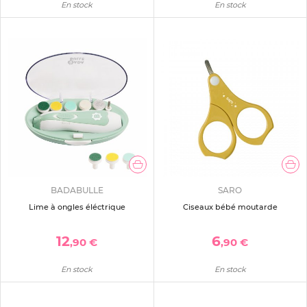
En stock
En stock
BADABULLE
SARO
Lime à ongles éléctrique
Ciseaux bébé moutarde
12
6
,90 €
,90 €
En stock
En stock