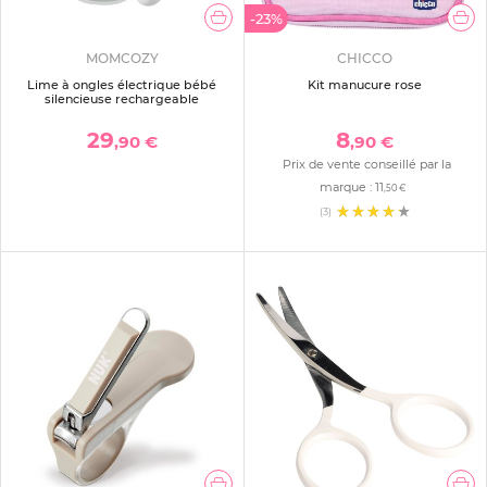
-23%
MOMCOZY
CHICCO
Lime à ongles électrique bébé
Kit manucure rose
silencieuse rechargeable
29
8
,90 €
,90 €
Prix de vente conseillé par la
marque :
11
,50 €
(3)