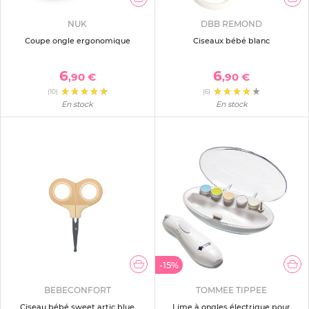
NUK
DBB REMOND
Coupe ongle ergonomique
Ciseaux bébé blanc
6
6
,90 €
,90 €
(10)
(6)
En stock
En stock
-15%
BEBECONFORT
TOMMEE TIPPEE
Ciseau bébé sweet artic blue
Lime à ongles électrique pour