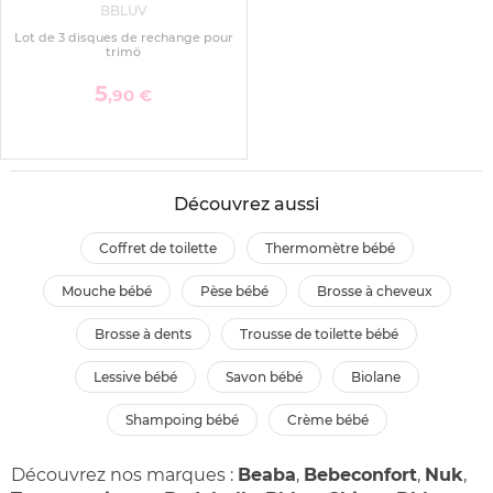
BBLUV
Lot de 3 disques de rechange pour
trimö
5
,90 €
Découvrez aussi
coffret de toilette
thermomètre bébé
mouche bébé
pèse bébé
brosse à cheveux
brosse à dents
trousse de toilette bébé
lessive bébé
savon bébé
biolane
shampoing bébé
crème bébé
Découvrez nos marques :
Beaba
,
Bebeconfort
,
Nuk
,