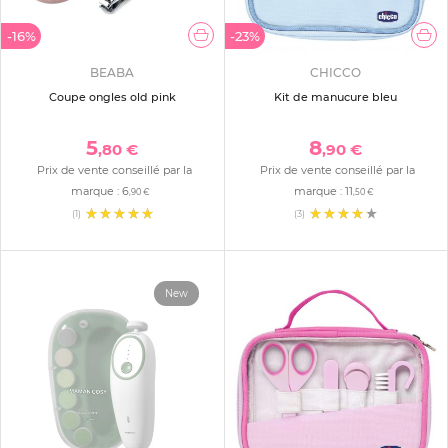
-16%
-23%
BEABA
CHICCO
Coupe ongles old pink
Kit de manucure bleu
5
8
,80 €
,90 €
Prix de vente conseillé par la
Prix de vente conseillé par la
marque :
6
marque :
11
,90 €
,50 €
(1)
(3)
New