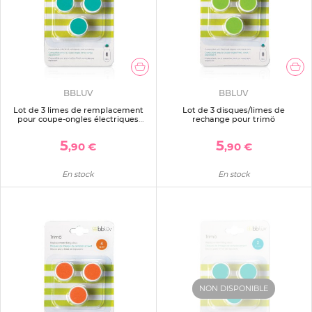
BBLUV
BBLUV
Lot de 3 limes de remplacement
Lot de 3 disques/limes de
pour coupe-ongles électriques
rechange pour trimö
trimö 3-6 mois
5
5
,90 €
,90 €
En stock
En stock
NON DISPONIBLE