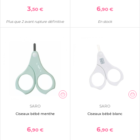
3
6
,50 €
,90 €
Plus que 2 avant rupture définitive
En stock
SARO
SARO
Ciseaux bébé menthe
Ciseaux bébé blanc
6
6
,90 €
,90 €