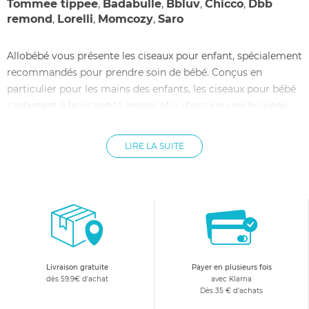
Tommee tippee
,
Badabulle
,
Bbluv
,
Chicco
,
Dbb
remond
,
Lorelli
,
Momcozy
,
Saro
Allobébé vous présente les ciseaux pour enfant, spécialement
recommandés pour prendre soin de bébé. Conçus en
particulier pour les mains des enfants, les ciseaux pour bébé
s'adaptent à leurs petits ongles afin d'assurer une hygiène
irréprochable sans aucun risque de les blesser. A bords ronds,
ou bien avec des lames courbées sécurisées, choisissez le
LIRE LA SUITE
coupe-ongles qui vous convient le mieux pour faire la
toilette de bébé en toute sécurité. allobébé vous propose des
marques très connues telles que Bébé Confort, Remond ou
encore Beaba. Grâce à une bonne prise en main, ces produits
vous permettent de couper les ongles de vos enfants avec
précision, tout en évitant l'accident.
Livraison gratuite
Payer en plusieurs fois
dès 59.9€ d'achat
avec Klarna
Dès 35 € d'achats