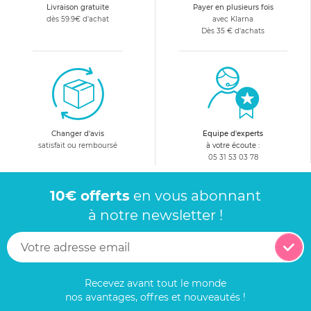
Livraison gratuite
Payer en plusieurs fois
dès 59.9€ d'achat
avec Klarna
Dès 35 € d'achats
Changer d'avis
Equipe d'experts
satisfait ou remboursé
à votre écoute :
05 31 53 03 78
10€ offerts
en vous abonnant
à notre newsletter !
Recevez avant tout le monde
nos avantages, offres et nouveautés !