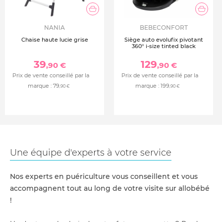
NANIA
BEBECONFORT
Chaise haute lucie grise
Siège auto evolufix pivotant
360° i-size tinted black
39
129
,90 €
,90 €
Prix de vente conseillé par la
Prix de vente conseillé par la
marque :
79
marque :
199
,90 €
,90 €
Une équipe d'experts à votre service
Nos experts en puériculture vous conseillent et vous
accompagnent tout au long de votre visite sur allobébé
!