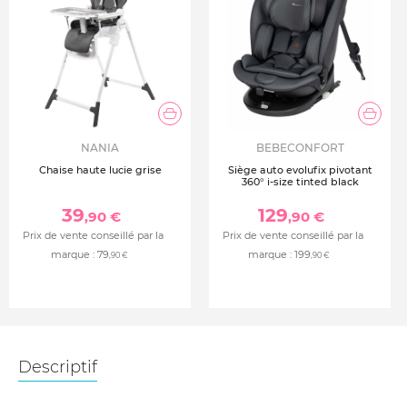
NANIA
BEBECONFORT
Chaise haute lucie grise
Siège auto evolufix pivotant
360° i-size tinted black
39
129
,90 €
,90 €
Prix de vente conseillé par la
Prix de vente conseillé par la
marque :
79
marque :
199
,90 €
,90 €
Descriptif