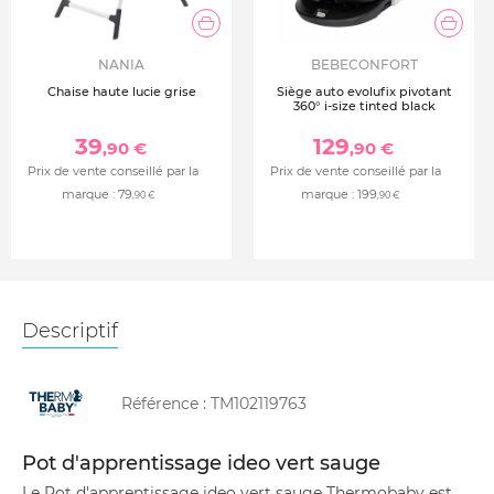
NANIA
BEBECONFORT
Chaise haute lucie grise
Siège auto evolufix pivotant
360° i-size tinted black
39
129
,90 €
,90 €
Prix de vente conseillé par la
Prix de vente conseillé par la
marque :
79
marque :
199
,90 €
,90 €
Descriptif
Référence :
TM102119763
Pot d'apprentissage ideo vert sauge
Le Pot d'apprentissage ideo vert sauge Thermobaby est