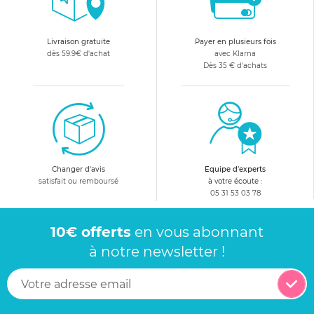
Livraison gratuite
Payer en plusieurs fois
dès 59.9€ d'achat
avec Klarna
Dès 35 € d'achats
Changer d'avis
Equipe d'experts
satisfait ou remboursé
à votre écoute :
05 31 53 03 78
10€ offerts
en vous abonnant
à notre newsletter !