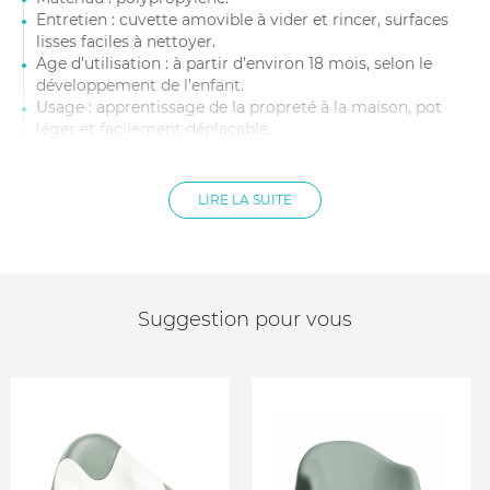
Entretien : cuvette amovible à vider et rincer, surfaces
lisses faciles à nettoyer.
Age d’utilisation : à partir d’environ 18 mois, selon le
développement de l’enfant.
Usage : apprentissage de la propreté à la maison, pot
léger et facilement déplaçable.
Design : lignes simples, look moderne et discret, coloris
apaisant.
Lieu de fabrication : fabriqué en France.
LIRE LA SUITE
Suggestion pour vous