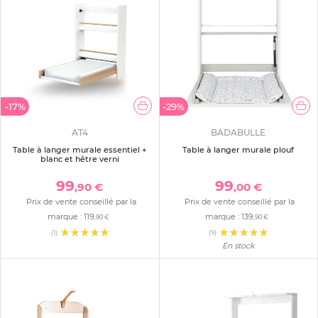
-17%
-29%
AT4
BADABULLE
Table à langer murale essentiel +
Table à langer murale plouf
blanc et hêtre verni
99
99
,90 €
,00 €
Prix de vente conseillé par la
Prix de vente conseillé par la
marque :
119
marque :
139
,90 €
,90 €
(1)
(9)
En stock