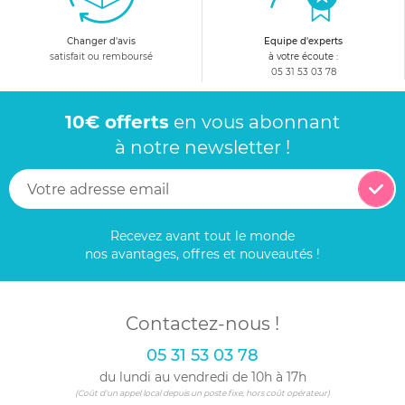
malin ! Optez pour le mural !
Changer d'avis
Equipe d'experts
satisfait ou remboursé
à votre écoute :
05 31 53 03 78
10€ offerts
en vous abonnant
à notre newsletter !
Recevez avant tout le monde
nos avantages, offres et nouveautés !
Contactez-nous !
05 31 53 03 78
du lundi au vendredi de 10h à 17h
(Coût d'un appel local depuis un poste fixe, hors coût opérateur)