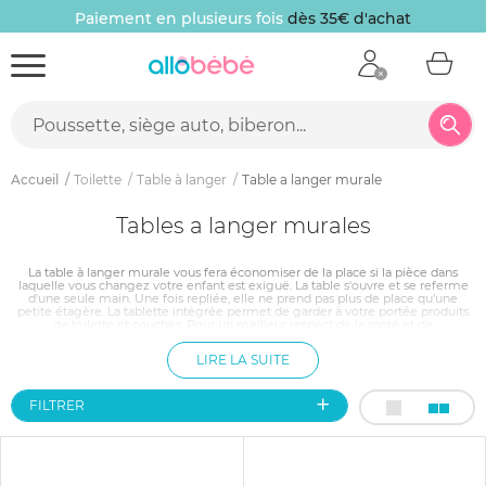
Paiement en plusieurs fois
dès 35€ d'achat
Accueil
Toilette
Table à langer
Table a langer murale
Tables a langer murales
La table à langer murale vous fera économiser de la place si la pièce dans
laquelle vous changez votre enfant est exiguë. La table s'ouvre et se referme
d'une seule main. Une fois repliée, elle ne prend pas plus de place qu'une
petite étagère. La tablette intégrée permet de garder à votre portée produits
de toilette et couches. Pour un meilleur respect de la santé et de
l'environnement, les modèles écologiques sont conçus à partir de bois certifié
et de peinture à l'eau.
LIRE LA SUITE
FILTRER