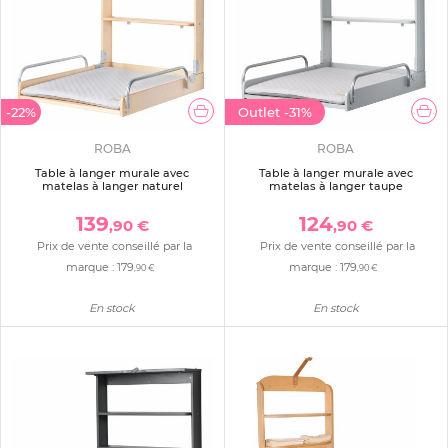
-22%
Outlet
-31%
ROBA
ROBA
Table à langer murale avec
Table à langer murale avec
matelas à langer naturel
matelas à langer taupe
139
124
,90 €
,90 €
Prix de vente conseillé par la
Prix de vente conseillé par la
marque :
179
marque :
179
,90 €
,90 €
En stock
En stock