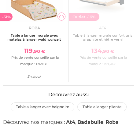
-31%
Outlet
-16%
ROBA
AT4
Table à langer murale avec
Table à langer murale confort gris
matelas à langer waldhochzeit
graphite et hêtre verni
119
134
,90 €
,90 €
Prix de vente conseillé par la
Prix de vente conseillé par la
marque :
174
marque :
159
,90 €
,90 €
En stock
Découvrez aussi
table a langer avec baignoire
table a langer pliante
Découvrez nos marques :
At4
,
Badabulle
,
Roba