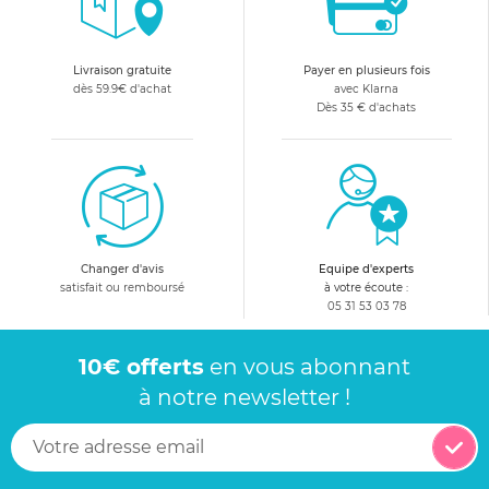
Livraison gratuite
Payer en plusieurs fois
dès 59.9€ d'achat
avec Klarna
Dès 35 € d'achats
Changer d'avis
Equipe d'experts
satisfait ou remboursé
à votre écoute :
05 31 53 03 78
10€ offerts
en vous abonnant
à notre newsletter !