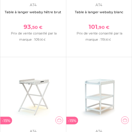
AT4
AT4
Table à langer webaby hêtre brut
Table à langer webaby blanc
93
101
,50 €
,90 €
Prix de vente conseillé par la
Prix de vente conseillé par la
marque :
109
marque :
119
,90 €
,90 €
-15%
-15%
AT4
AT4