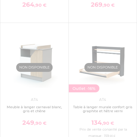
264
269
,90 €
,90 €
NON DISPONIBLE
NON DISPONIBLE
Outlet
-16%
AT4
AT4
Meuble à langer carnaval blanc,
Table à langer murale confort gris
gris et chêne
graphite et hêtre verni
249
134
,90 €
,90 €
Prix de vente conseillé par la
marque :
159
,90 €