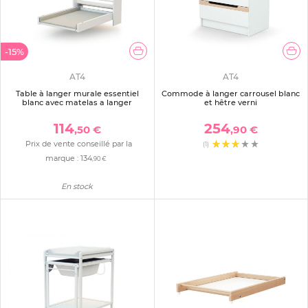
-15%
AT4
AT4
Table à langer murale essentiel
Commode à langer carrousel blanc
blanc avec matelas a langer
et hêtre verni
114
254
,50 €
,90 €
Prix de vente conseillé par la
(1)
marque :
134
,90 €
En stock