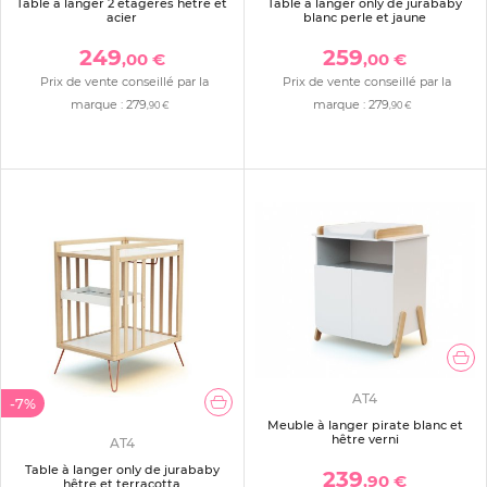
Table à langer 2 étagères hêtre et
Table à langer only de jurababy
acier
blanc perle et jaune
249
259
,00 €
,00 €
Prix de vente conseillé par la
Prix de vente conseillé par la
marque :
279
marque :
279
,90 €
,90 €
AT4
-7%
Meuble à langer pirate blanc et
hêtre verni
AT4
Table à langer only de jurababy
239
,90 €
hêtre et terracotta