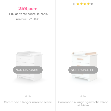
(1)
259
,00 €
Prix de vente conseillé par la
marque :
279
,90 €
NON DISPONIBLE
NON DISPONIBLE
AT4
AT4
Commode à langer marelle blanc
Commode à langer gavroche blanc
et hêtre