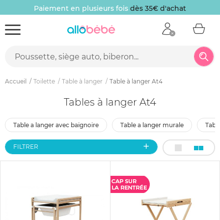
Paiement en plusieurs fois
dès 35€ d'achat
Accueil
Toilette
Table à langer
Table à langer At4
Tables à langer At4
table a langer avec baignoire
table a langer murale
tabl
FILTRER