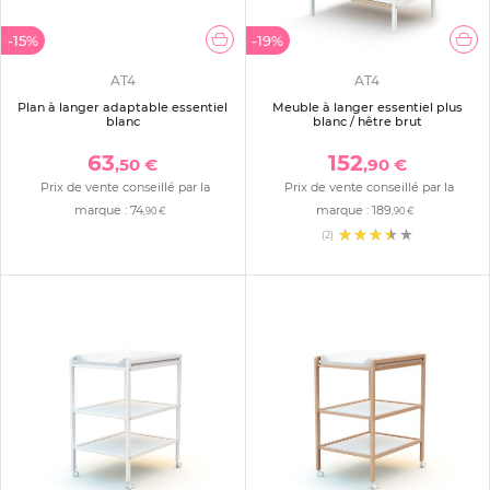
-15%
-19%
AT4
AT4
Plan à langer adaptable essentiel
Meuble à langer essentiel plus
blanc
blanc / hêtre brut
63
152
,50 €
,90 €
Prix de vente conseillé par la
Prix de vente conseillé par la
marque :
74
marque :
189
,90 €
,90 €
(2)