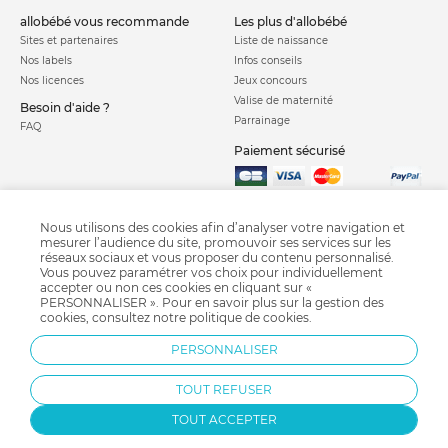
allobébé vous recommande
les plus d'allobébé
Sites et partenaires
Liste de naissance
Nos labels
Infos conseils
Nos licences
Jeux concours
Valise de maternité
Besoin d'aide ?
Parrainage
FAQ
Paiement sécurisé
Charte qualité
Nous utilisons des cookies afin d’analyser votre navigation et
mesurer l’audience du site, promouvoir ses services sur les
réseaux sociaux et vous proposer du contenu personnalisé.
Vous pouvez paramétrer vos choix pour individuellement
accepter ou non ces cookies en cliquant sur «
PERSONNALISER ». Pour en savoir plus sur la gestion des
cookies, consultez notre
politique de cookies
.
Baignoire bébé
Couches bébé
Matelas à langer
Table à langer
PERSONNALISER
Recharge poubelle à couches
Poubelle à couches
Sortie de bain bébé
TOUT REFUSER
TOUT ACCEPTER
Protection par reCAPTCHA