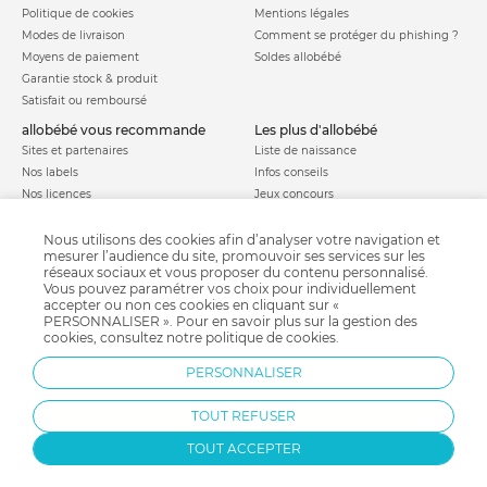
Politique de cookies
Mentions légales
Modes de livraison
Comment se protéger du phishing ?
Moyens de paiement
Soldes allobébé
Garantie stock & produit
Satisfait ou remboursé
allobébé vous recommande
les plus d'allobébé
Sites et partenaires
Liste de naissance
Nos labels
Infos conseils
Nos licences
Jeux concours
Valise de maternité
Besoin d'aide ?
Parrainage
Nous utilisons des cookies afin d’analyser votre navigation et
FAQ
mesurer l’audience du site, promouvoir ses services sur les
Paiement sécurisé
réseaux sociaux et vous proposer du contenu personnalisé.
Vous pouvez paramétrer vos choix pour individuellement
accepter ou non ces cookies en cliquant sur «
PERSONNALISER ». Pour en savoir plus sur la gestion des
Charte qualité
cookies, consultez notre
politique de cookies
.
PERSONNALISER
TOUT REFUSER
TOUT ACCEPTER
Protection par reCAPTCHA