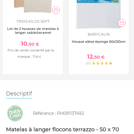
TROIS KILOS SEPT
Lot de 2 housses de matelas à
langer sable/caramel
BABYCALIN
Housse alèse éponge 60x120cm
10
,50 €
Prix de vente conseillé par la
12
,50 €
marque :
11
,90 €
(20)
Descriptif
Référence :
PH091137492
Matelas à langer flocons terrazzo - 50 x 70