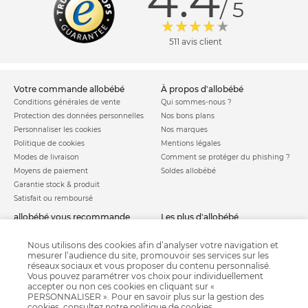
4.4
/ 5
511 avis client
votre commande allobébé
à propos d'allobébé
Conditions générales de vente
Qui sommes-nous ?
Protection des données personnelles
Nos bons plans
Personnaliser les cookies
Nos marques
Politique de cookies
Mentions légales
Modes de livraison
Comment se protéger du phishing ?
Moyens de paiement
Soldes allobébé
Garantie stock & produit
Satisfait ou remboursé
allobébé vous recommande
les plus d'allobébé
Sites et partenaires
Liste de naissance
Nos labels
Infos conseils
Nous utilisons des cookies afin d’analyser votre navigation et
mesurer l’audience du site, promouvoir ses services sur les
Nos licences
Jeux concours
réseaux sociaux et vous proposer du contenu personnalisé.
Valise de maternité
Besoin d'aide ?
Vous pouvez paramétrer vos choix pour individuellement
Parrainage
accepter ou non ces cookies en cliquant sur «
FAQ
PERSONNALISER ». Pour en savoir plus sur la gestion des
Paiement sécurisé
cookies, consultez notre
politique de cookies
.