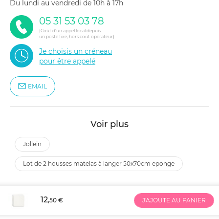
du lundi au vendredi de 10h à 17h
05 31 53 03 78
(Coût d'un appel local depuis
un poste fixe, hors coût opérateur)
Je choisis un créneau
pour être appelé
EMAIL
Voir plus
jollein
lot de 2 housses matelas à langer 50x70cm eponge
12
,50 €
J'AJOUTE AU PANIER