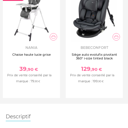
NANIA
BEBECONFORT
Chaise haute lucie grise
Siège auto evolufix pivotant
360° i-size tinted black
39
129
,90 €
,90 €
Prix de vente conseillé par la
Prix de vente conseillé par la
marque :
79
marque :
199
,90 €
,90 €
Descriptif