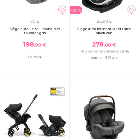
-20%
JOIE
BESAFE
Siège auto i-size i-irvana r129
Siège auto izi modular x1 i-size
thunder gris
black cab
198
278
,90 €
,00 €
Prix de vente conseillé par la
En stock
marque :
349
,00 €