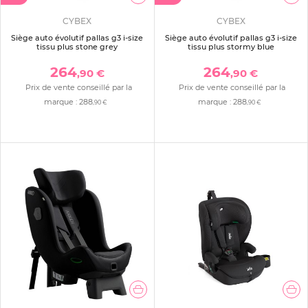
CYBEX
CYBEX
Siège auto évolutif pallas g3 i-size
Siège auto évolutif pallas g3 i-size
tissu plus stone grey
tissu plus stormy blue
264
264
,90 €
,90 €
Prix de vente conseillé par la
Prix de vente conseillé par la
marque :
288
marque :
288
,90 €
,90 €