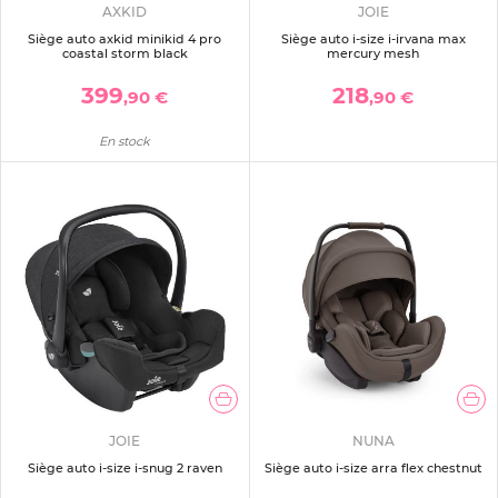
AXKID
JOIE
Siège auto axkid minikid 4 pro
Siège auto i-size i-irvana max
coastal storm black
mercury mesh
399
218
,90 €
,90 €
En stock
JOIE
NUNA
Siège auto i-size i-snug 2 raven
Siège auto i-size arra flex chestnut