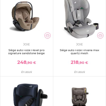
JOIE
JOIE
Siège auto i-size i-level pro
Siège auto i-size i-irvana max
signature sandstone beige
quartz mesh
248
218
,90 €
,90 €
En stock
En stock