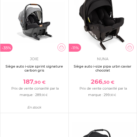
-35%
-11%
JOIE
NUNA
Siège auto i-size sprint signature
Siège auto i-size pipa urbn caviar
carbon gris
chocolat
187
266
,90 €
,50 €
Prix de vente conseillé par la
Prix de vente conseillé par la
marque :
289
marque :
299
,90 €
,90 €
En stock