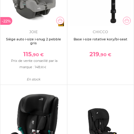
-22%
JOIE
CHICCO
Siège auto i-size i-snug 2 pebble
Base i-size rotative kory/bi-seat
gris
115
219
,90 €
,90 €
Prix de vente conseillé par la
marque :
148
,90 €
En stock