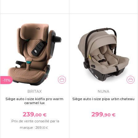
-11%
BRITAX
NUNA
Siège auto i-size kidfix pro warm
Siège auto i-size pipa urbn chateau
caramel lux
239
299
,00 €
,90 €
Prix de vente conseillé par la
marque :
269
,00 €