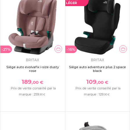
-27%
-16%
BRITAX
BRITAX
Siège auto evolvafix i-size dusty
Siège auto adventure plus 2 space
rose
black
189
109
,00 €
,00 €
Prix de vente conseillé par la
Prix de vente conseillé par la
marque :
259
marque :
129
,90 €
,90 €