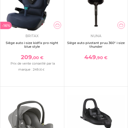
-16%
BRITAX
NUNA
Siège auto i-size kidfix pro night
Siège auto pivotant pruu 360° i-size
blue style
thunder
209
449
,00 €
,90 €
Prix de vente conseillé par la
marque :
249
,00 €