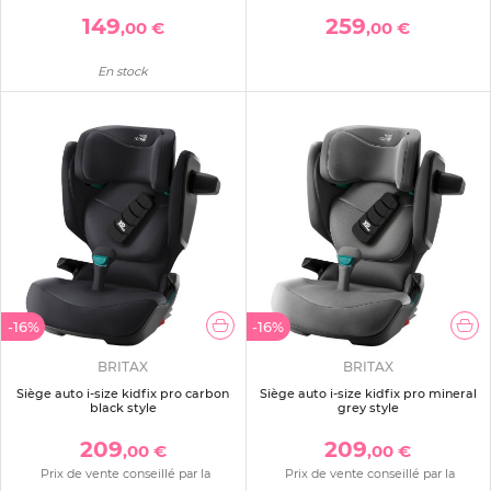
149
259
,00 €
,00 €
En stock
-16%
-16%
BRITAX
BRITAX
Siège auto i-size kidfix pro carbon
Siège auto i-size kidfix pro mineral
black style
grey style
209
209
,00 €
,00 €
Prix de vente conseillé par la
Prix de vente conseillé par la