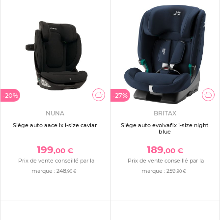
-20%
-27%
NUNA
BRITAX
Siège auto aace lx i-size caviar
Siège auto evolvafix i-size night
blue
199
189
,00 €
,00 €
Prix de vente conseillé par la
Prix de vente conseillé par la
marque :
248
marque :
259
,90 €
,90 €