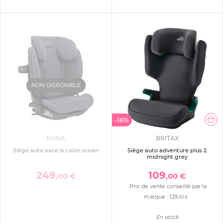
NON DISPONIBLE
-16%
NUNA
BRITAX
Siège auto aace lx i-size ocean
Siège auto adventure plus 2
midnight grey
249
109
,00 €
,00 €
Prix de vente conseillé par la
marque :
129
,90 €
En stock