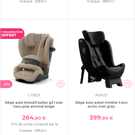
marque :
258
marque :
288
,90 €
,90 €
-8%
CYBEX
AXKID
Siège auto évolutif pallas g3 i-size
Siège auto axkid minikid 4 pro
tissu plus almond beige
arctic mist grey
264
399
,90 €
,90 €
Prix de vente conseillé par la
marque :
288
,90 €