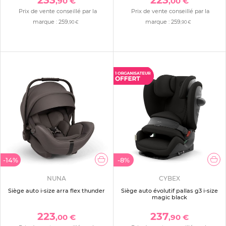
,90 €
,00 €
Prix de vente conseillé par la
Prix de vente conseillé par la
marque :
259
marque :
259
,90 €
,90 €
-14%
-8%
NUNA
CYBEX
Siège auto i-size arra flex thunder
Siège auto évolutif pallas g3 i-size
magic black
223
237
,00 €
,90 €