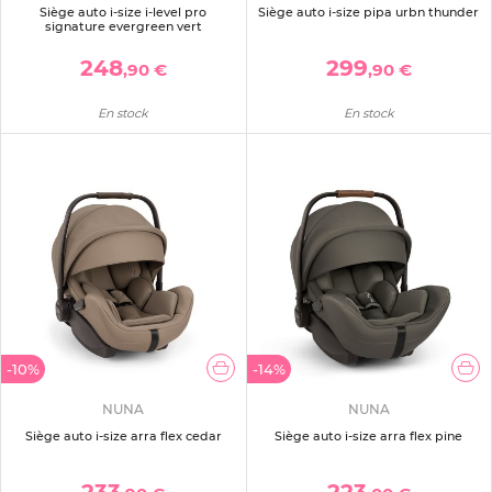
Siège auto i-size i-level pro
Siège auto i-size pipa urbn thunder
signature evergreen vert
248
299
,90 €
,90 €
En stock
En stock
-10%
-14%
NUNA
NUNA
Siège auto i-size arra flex cedar
Siège auto i-size arra flex pine
233
223