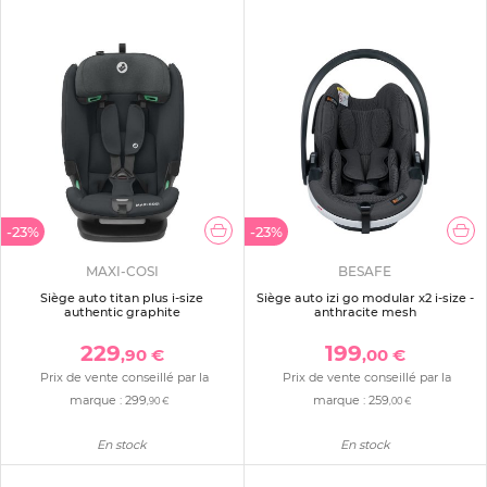
-23%
-23%
MAXI-COSI
BESAFE
Siège auto titan plus i-size
Siège auto izi go modular x2 i-size -
authentic graphite
anthracite mesh
229
199
,90 €
,00 €
Prix de vente conseillé par la
Prix de vente conseillé par la
marque :
299
marque :
259
,90 €
,00 €
En stock
En stock