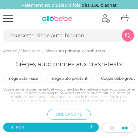
Paiement en plusieurs fois
dès 35€ d'achat
Accueil
Siège auto
Siège auto primé aux crash-tests
Sièges auto primés aux crash-tests
siège auto i-size
siège auto pivotant
coque bébé groupe
Vous êtes de jeunes parents et vous cherchez le meilleur siège auto pour bébé
? Choisir un siège auto adapté pour son enfant peut être difficile parmi la
multitude de sièges autos disponibles sur le marché. Le critère le plus
important dans le choix d’un siège auto peut être le fait qu’il protège
efficacement bébé lors de vos déplacements en voiture. Depuis quelques
années, des organismes comme le TCS ou l’ADAC réalisent des crashs tests
pour évaluer la qualité des sièges autos. Les notes attribuées offrent une
LIRE LA SUITE
garantie concernant la sécurité et la protection de bébé lors des trajets en
voiture. Découvrez ici une large sélection de sièges autos primés aux crash-
tests de différentes marques reconnues sur le marché.
FILTRER