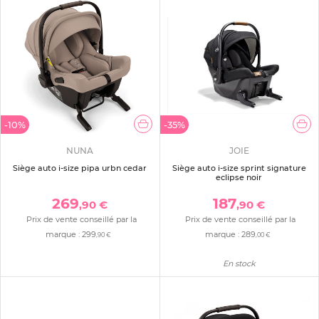
-10%
-35%
NUNA
JOIE
Siège auto i-size pipa urbn cedar
Siège auto i-size sprint signature
eclipse noir
269
187
,90 €
,90 €
Prix de vente conseillé par la
Prix de vente conseillé par la
marque :
299
marque :
289
,90 €
,00 €
En stock