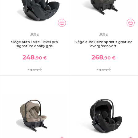
JOIE
JOIE
Siège auto i-size i-level pro
Siège auto i-size sprint signature
signature ebony gris
evergreen vert
248
268
,90 €
,90 €
En stock
En stock