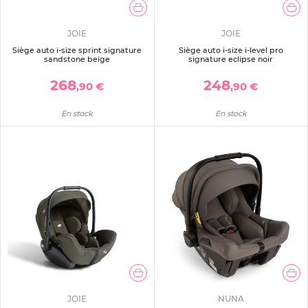
JOIE
JOIE
Siège auto i-size sprint signature
Siège auto i-size i-level pro
sandstone beige
signature eclipse noir
268
248
,90 €
,90 €
En stock
En stock
JOIE
NUNA