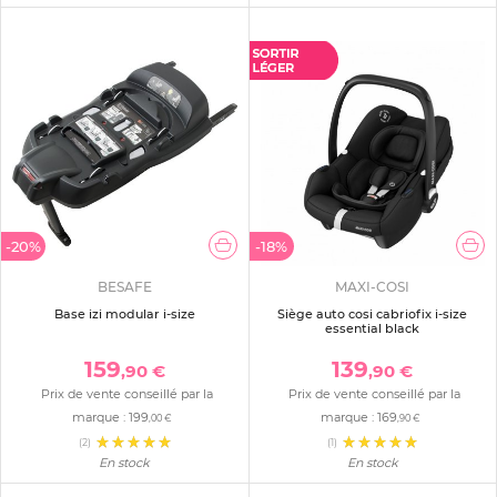
-20%
-18%
BESAFE
MAXI-COSI
Base izi modular i-size
Siège auto cosi cabriofix i-size
essential black
159
139
,90 €
,90 €
Prix de vente conseillé par la
Prix de vente conseillé par la
marque :
199
marque :
169
,00 €
,90 €
(2)
(1)
En stock
En stock