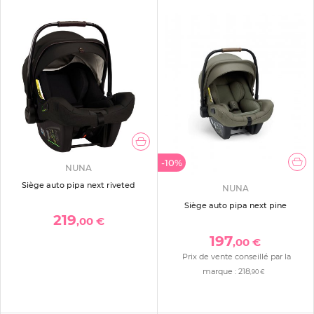
-10%
NUNA
Siège auto pipa next riveted
NUNA
Siège auto pipa next pine
219
,00 €
197
,00 €
Prix de vente conseillé par la
marque :
218
,90 €