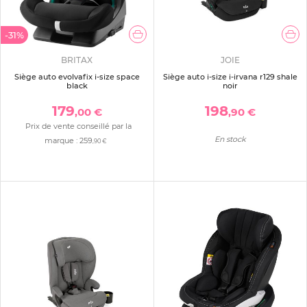
-31%
BRITAX
JOIE
Siège auto evolvafix i-size space
Siège auto i-size i-irvana r129 shale
black
noir
179
198
,00 €
,90 €
Prix de vente conseillé par la
En stock
marque :
259
,90 €