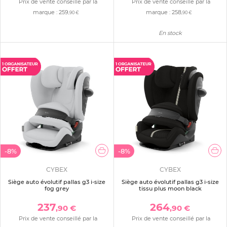
Prix de vente conseillé par la
Prix de vente conseillé par la
marque :
259
marque :
258
,90 €
,90 €
En stock
-8%
-8%
CYBEX
CYBEX
Siège auto évolutif pallas g3 i-size
Siège auto évolutif pallas g3 i-size
fog grey
tissu plus moon black
237
264
,90 €
,90 €
Prix de vente conseillé par la
Prix de vente conseillé par la