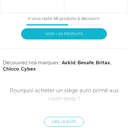
Il vous reste
48
produits à découvrir
VOIR + DE PRODUITS
Découvrez nos marques :
Axkid
,
Besafe
,
Britax
,
Chicco
,
Cybex
Pourquoi acheter un siège auto primé aux
crash-tests ?
Les règlementations européennes telles que la ECE R44/04
et la ECE R129 instaurent plusieurs règles de base autour de
LIRE LA SUITE
l’utilisation des sièges autos comme la catégorisation des