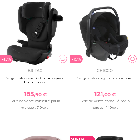
-15%
-19%
BRITAX
CHICCO
Siège auto i-size kidfix pro space
Siège auto kory i-size essential
black classic
185
121
,90 €
,00 €
Prix de vente conseillé par la
Prix de vente conseillé par la
marque :
219
marque :
149
,00 €
,90 €