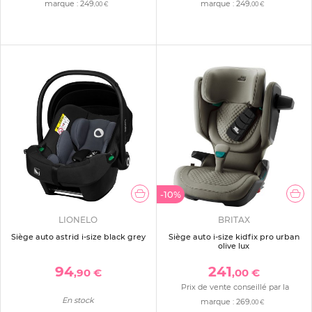
marque :
249
marque :
249
,00 €
,00 €
-10%
LIONELO
BRITAX
Siège auto astrid i-size black grey
Siège auto i-size kidfix pro urban
olive lux
94
241
,90 €
,00 €
Prix de vente conseillé par la
En stock
marque :
269
,00 €