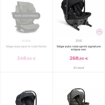
NON DISPONIBLE
NUNA
JOIE
Siège auto aace lx i-size forest
Siège auto i-size sprint signature
eclipse noir
248
268
,90 €
,90 €
En stock