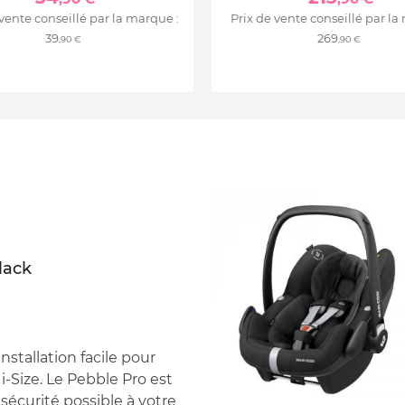
 vente conseillé par la marque :
Prix de vente conseillé par la
39
269
,90 €
,90 €
black
nstallation facile pour
-Size. Le Pebble Pro est
 sécurité possible à votre