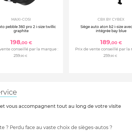
intégré
MAXI-COSI
CBX BY CYBEX
to pebble 360 pro 2 i-size twillic
Siège auto aton b2 i-size ave
graphite
intégrée bay blue
rnais facilement adaptable
198
189
,00 €
,00 €
ble Pro est une solution
 vente conseillé par la marque :
Prix de vente conseillé par la
259
259
,90 €
,90 €
re 2023
rvice
 et vous accompagnent tout au long de votre visite
te ? Perdu face au vaste choix de sièges-autos ?