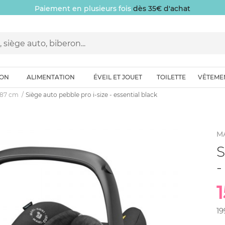
Paiement en plusieurs fois
dès 35€ d'achat
ION
ALIMENTATION
ÉVEIL ET JOUET
TOILETTE
VÊTEME
0-87 cm
Siège auto pebble pro i-size - essential black
MA
S
-
19