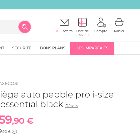
10€
offerts
Liste de
Compte
Panier
naissance
NT
SÉCURITÉ
BONS PLANS
LES IMPARFAITS
XI-COSI
iège auto pebble pro i-size
 essential black
Détails
159
,90 €
9
,90 €