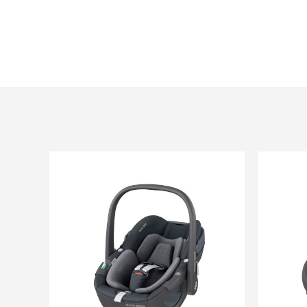
Matériaux absorbeurs de chocs sur les parois
Pebble Pro i-Size inclus un harnais 3 points
Siège auto pour une position dos à la route
Protections latérales pour une protection o
latéraux
Facile à utiliser :
Homologué pour le transport aérien
Ajustement très facile du harnais
Maintien ouvert des sangles de harnais pour
dans le siège auto
Installation possible avec la ceinture de sécu
Installation facile et rapide avec une base
La housse peut être enlevée sans démonter 
La housse est lavable en machine
Déclipsable à une main des poussettes Béb
Confort :
L'appuie-tête ajustable maintiendra parfait
Le coussin réducteur innovant ajoute de la s