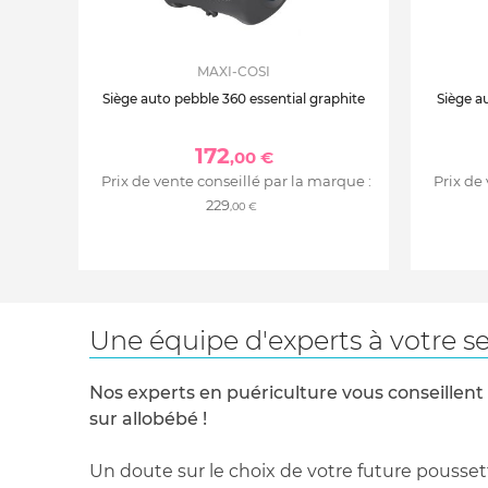
nouveau-né
Bébé est protégé du soleil avec un canopy 
Siège confortable extra rembourré
MAXI-COSI
Général :
Siège auto pebble 360 essential graphite
Siège au
Ajustement très simple de la hauteur du ha
172
à la taille de bébé
,00 €
En combinaison avec la base 3wayFix, le Peb
Prix de vente conseillé par la marque :
Prix de
de la naissance aux 4 ans de bébé
229
,00 €
Poids : 4.5 kg
Dimensions : L72 x H56 x l44cm
Primé aux crash-tests ADAC
Primé aux crash-tests de l'ADAC de Novemb
Une équipe d'experts à votre se
Nos experts en puériculture vous conseillent
sur allobébé !
Un doute sur le choix de votre future pousset