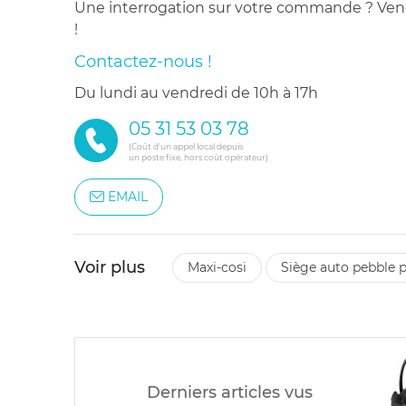
Une interrogation sur votre commande ? Venez
!
Contactez-nous !
du lundi au vendredi de 10h à 17h
05 31 53 03 78
(Coût d'un appel local depuis
un poste fixe, hors coût opérateur)
EMAIL
Voir plus
maxi-cosi
siège auto pebble p
Derniers articles vus