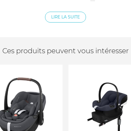
 latérales
LIRE LA SUITE
ptimales en cas de chocs
Ces produits peuvent vous intéresser
 installer facilement bébé
rité 3 points
 ISOFIX (vendue séparement)
le harnais
é Confort
ement la tête de Bébé
écurité et du confort au