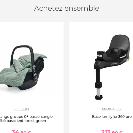
Achetez ensemble
JOLLEIN
MAXI-COSI
’ange groupe 0+ passe-sangle
Base familyfix 360 pro
ébé basic knit forest green
34
213
,90 €
,90 €