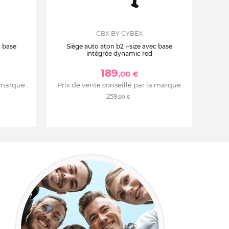
CBX BY CYBEX
c base
Siège auto aton b2 i-size avec base
intégrée dynamic red
189
,00 €
 marque :
Prix de vente conseillé par la marque :
259
,90 €