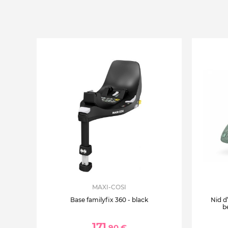
MAXI-COSI
Base familyfix 360 - black
Nid d
b
171
,90 €