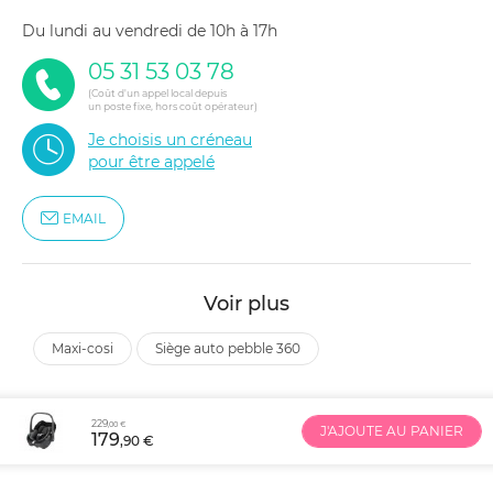
du lundi au vendredi de 10h à 17h
05 31 53 03 78
(Coût d'un appel local depuis
un poste fixe, hors coût opérateur)
Je choisis un créneau
pour être appelé
EMAIL
Voir plus
maxi-cosi
siège auto pebble 360
229
,00 €
J'AJOUTE AU PANIER
179
,90 €