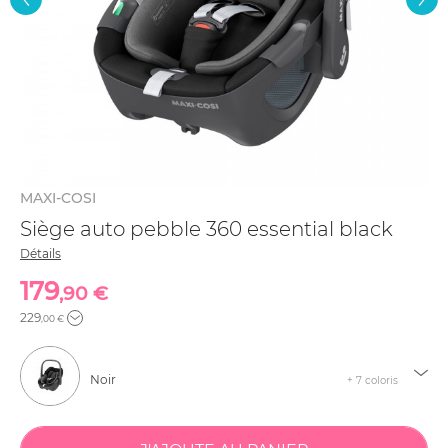
MAXI-COSI
Siège auto pebble 360 essential black
Détails
179
,90 €
229
,00 €
Noir
+ 7 coloris