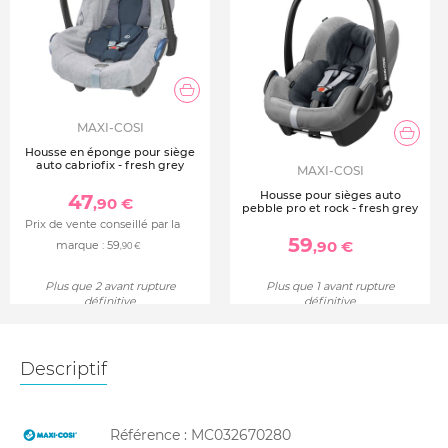
MAXI-COSI
Housse en éponge pour siège
auto cabriofix - fresh grey
MAXI-COSI
Housse pour sièges auto
47
,90 €
pebble pro et rock - fresh grey
Prix de vente conseillé par la
59
,90 €
marque :
59
,90 €
Plus que 2 avant rupture
Plus que 1 avant rupture
définitive
définitive
Descriptif
Référence :
MC032670280