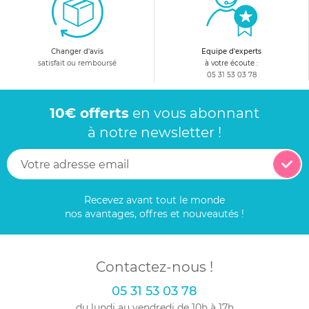
Changer d'avis
Equipe d'experts
satisfait ou remboursé
à votre écoute :
05 31 53 03 78
10€ offerts
en vous abonnant
à notre newsletter !
Recevez avant tout le monde
nos avantages, offres et nouveautés !
Contactez-nous !
05 31 53 03 78
du lundi au vendredi de 10h à 17h