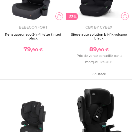
-53%
BEBECONFORT
CBX BY CYBEX
Rehausseur evo 2-in-1 i-size tinted
Siège auto solution b i-fix volcano
black
black
79
89
,90 €
,90 €
Prix de vente conseillé par la
marque :
189
,90 €
En stock