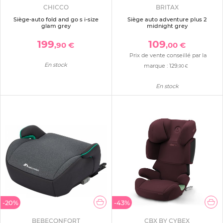
CHICCO
BRITAX
Siège-auto fold and go s i-size
Siège auto adventure plus 2
glam grey
midnight grey
199
109
,90 €
,00 €
Prix de vente conseillé par la
En stock
marque :
129
,90 €
En stock
-20%
-43%
BEBECONFORT
CBX BY CYBEX