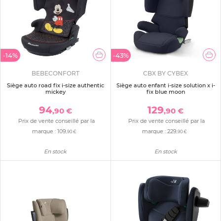
-14%
-43%
BEBECONFORT
CBX BY CYBEX
Siège auto road fix i-size authentic
Siège auto enfant i-size solution x i-
mickey
fix blue moon
94
129
,90 €
,90 €
Prix de vente conseillé par la
Prix de vente conseillé par la
marque :
109
marque :
229
,90 €
,90 €
En stock
En stock