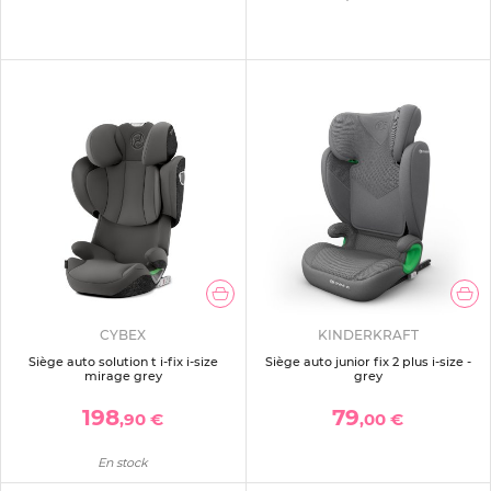
CYBEX
KINDERKRAFT
Siège auto solution t i-fix i-size
Siège auto junior fix 2 plus i-size -
mirage grey
grey
198
79
,90 €
,00 €
En stock