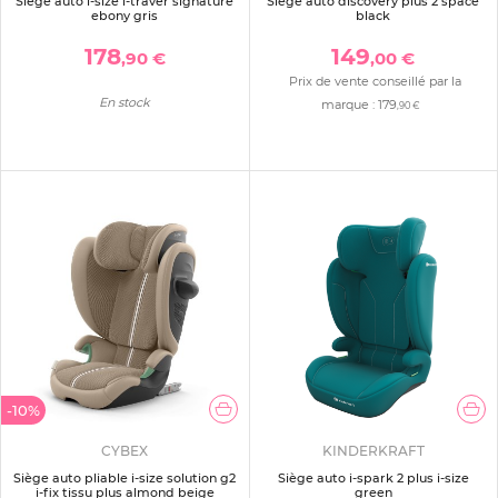
Siège auto i-size i-traver signature
Siège auto discovery plus 2 space
ebony gris
black
178
149
,90 €
,00 €
Prix de vente conseillé par la
En stock
marque :
179
,90 €
-10%
CYBEX
KINDERKRAFT
Siège auto pliable i-size solution g2
Siège auto i-spark 2 plus i-size
i-fix tissu plus almond beige
green