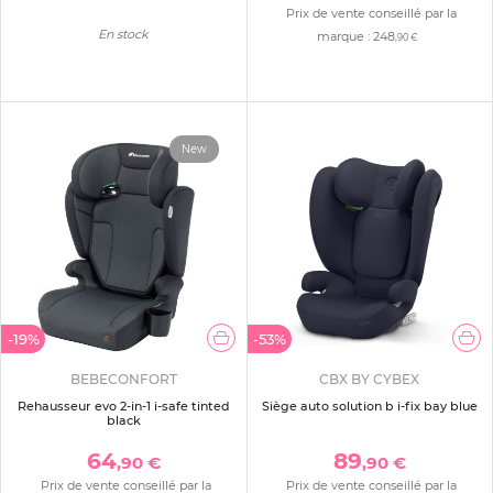
Prix de vente conseillé par la
En stock
marque :
248
,90 €
New
-19%
-53%
BEBECONFORT
CBX BY CYBEX
Rehausseur evo 2-in-1 i-safe tinted
Siège auto solution b i-fix bay blue
black
64
89
,90 €
,90 €
Prix de vente conseillé par la
Prix de vente conseillé par la