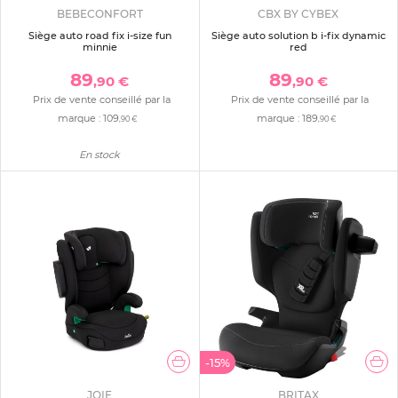
BEBECONFORT
CBX BY CYBEX
Siège auto road fix i-size fun
Siège auto solution b i-fix dynamic
minnie
red
89
89
,90 €
,90 €
Prix de vente conseillé par la
Prix de vente conseillé par la
marque :
109
marque :
189
,90 €
,90 €
En stock
-15%
JOIE
BRITAX