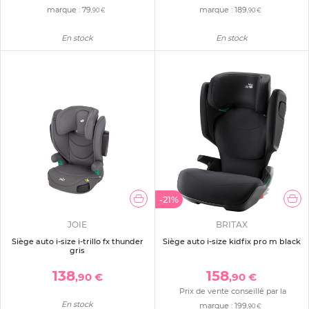
marque :
79
marque :
189
,90 €
,90 €
En stock
En stock
-21%
JOIE
BRITAX
Siège auto i-size i-trillo fx thunder
Siège auto i-size kidfix pro m black
gris
138
158
,90 €
,90 €
Prix de vente conseillé par la
En stock
marque :
199
,90 €