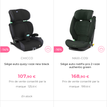
-14%
-16%
CHICCO
MAXI-COSI
Siège-auto quizy i-size new black
Siège auto rodifix pro 2 i-size
authentic green
107
168
,90 €
,90 €
Prix de vente conseillé par la
Prix de vente conseillé par la
marque :
125
marque :
199
,00 €
,90 €
En stock