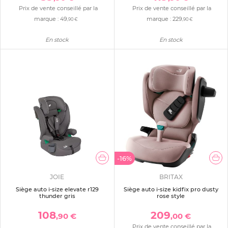
Prix de vente conseillé par la
Prix de vente conseillé par la
marque :
49
marque :
229
,90 €
,90 €
En stock
En stock
-16%
JOIE
BRITAX
Siège auto i-size elevate r129
Siège auto i-size kidfix pro dusty
thunder gris
rose style
108
209
,90 €
,00 €
Prix de vente conseillé par la