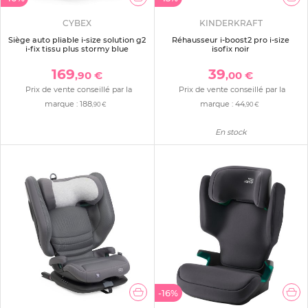
CYBEX
KINDERKRAFT
Siège auto pliable i-size solution g2
Réhausseur i-boost2 pro i-size
i-fix tissu plus stormy blue
isofix noir
169
39
,90 €
,00 €
Prix de vente conseillé par la
Prix de vente conseillé par la
marque :
188
marque :
44
,90 €
,90 €
En stock
-16%