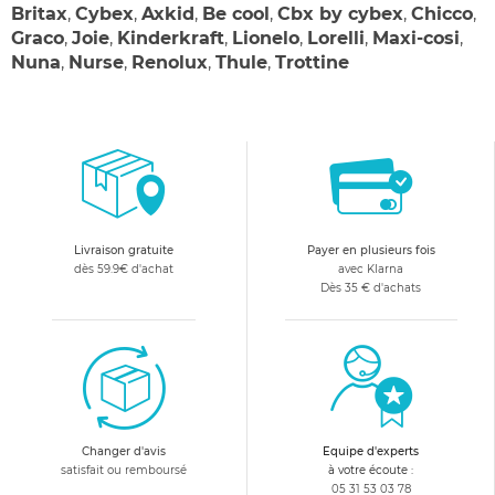
Britax
,
Cybex
,
Axkid
,
Be cool
,
Cbx by cybex
,
Chicco
,
Graco
,
Joie
,
Kinderkraft
,
Lionelo
,
Lorelli
,
Maxi-cosi
,
Nuna
,
Nurse
,
Renolux
,
Thule
,
Trottine
Livraison gratuite
Payer en plusieurs fois
dès 59.9€ d'achat
avec Klarna
Dès 35 € d'achats
Changer d'avis
Equipe d'experts
satisfait ou remboursé
à votre écoute :
05 31 53 03 78