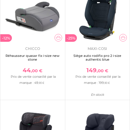
-12%
-25%
CHICCO
MAXI-COSI
Réhausseur quasar fix i-size new
Siège auto rodifix pro 2 i-size
stone
authentic blue
44
149
,00 €
,00 €
Prix de vente conseillé par la
Prix de vente conseillé par la
marque :
49
marque :
199
,90 €
,90 €
En stock