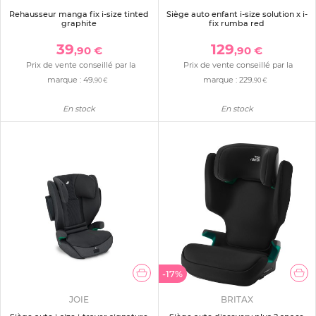
Rehausseur manga fix i-size tinted
Siège auto enfant i-size solution x i-
graphite
fix rumba red
39
129
,90 €
,90 €
Prix de vente conseillé par la
Prix de vente conseillé par la
marque :
49
marque :
229
,90 €
,90 €
En stock
En stock
-17%
JOIE
BRITAX