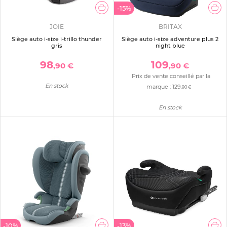
-15%
JOIE
BRITAX
Siège auto i-size i-trillo thunder
Siège auto i-size adventure plus 2
gris
night blue
98
109
,90 €
,90 €
Prix de vente conseillé par la
En stock
marque :
129
,90 €
En stock
-10%
-13%