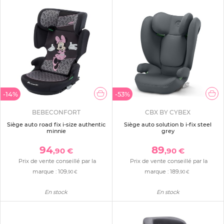
-14%
-53%
BEBECONFORT
CBX BY CYBEX
Siège auto road fix i-size authentic
Siège auto solution b i-fix steel
minnie
grey
94
89
,90 €
,90 €
Prix de vente conseillé par la
Prix de vente conseillé par la
marque :
109
marque :
189
,90 €
,90 €
En stock
En stock