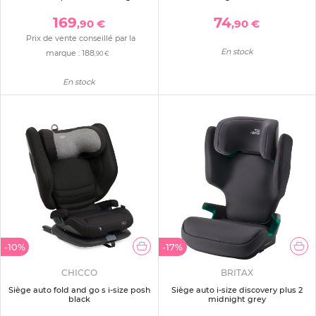
169
74
,90 €
,90 €
Prix de vente conseillé par la
En stock
marque :
188
,90 €
En stock
-10%
-17%
CHICCO
BRITAX
Siège auto fold and go s i-size posh
Siège auto i-size discovery plus 2
black
midnight grey