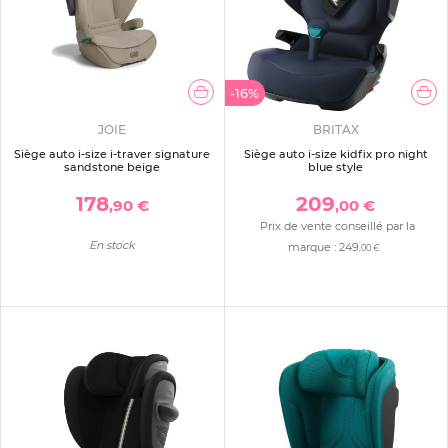
-16%
JOIE
BRITAX
Siège auto i-size i-traver signature
Siège auto i-size kidfix pro night
sandstone beige
blue style
178
209
,90 €
,00 €
Prix de vente conseillé par la
En stock
marque :
249
,00 €