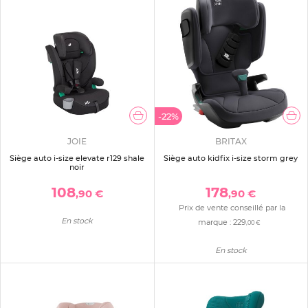
-22%
JOIE
BRITAX
Siège auto i-size elevate r129 shale
Siège auto kidfix i-size storm grey
noir
108
178
,90 €
,90 €
Prix de vente conseillé par la
En stock
marque :
229
,00 €
En stock