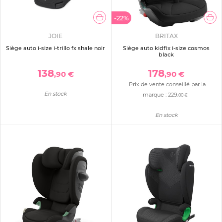
-22%
JOIE
BRITAX
Siège auto i-size i-trillo fx shale noir
Siège auto kidfix i-size cosmos
black
138
178
,90 €
,90 €
Prix de vente conseillé par la
En stock
marque :
229
,00 €
En stock