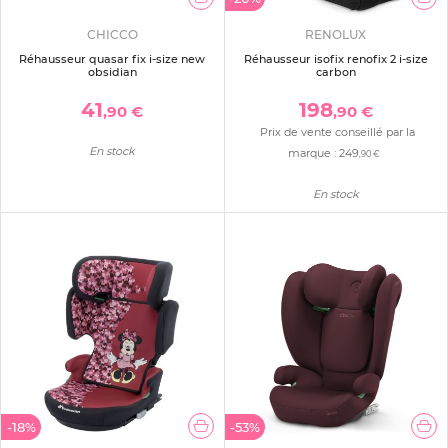
CHICCO
RENOLUX
Réhausseur quasar fix i-size new
Réhausseur isofix renofix 2 i-size
obsidian
carbon
41
198
,90 €
,90 €
Prix de vente conseillé par la
En stock
marque :
249
,90 €
En stock
-18%
-53%