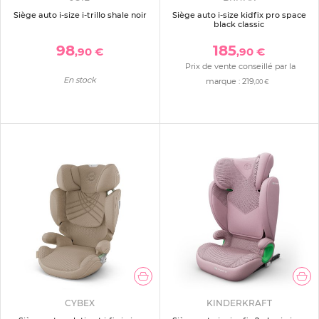
Siège auto i-size i-trillo shale noir
Siège auto i-size kidfix pro space
black classic
98
185
,90 €
,90 €
Prix de vente conseillé par la
En stock
marque :
219
,00 €
CYBEX
KINDERKRAFT