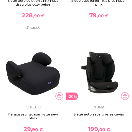
Siège auto solution t i-fix i-size
Siège auto junior fix 2 plus i-size -
tissu plus cozy beige
pink
228
79
,90 €
,00 €
En stock
-20%
CHICCO
NUNA
Réhausseur quasar i-size new
Siège auto aace lx i-size caviar
black
29
199
,90 €
,00 €