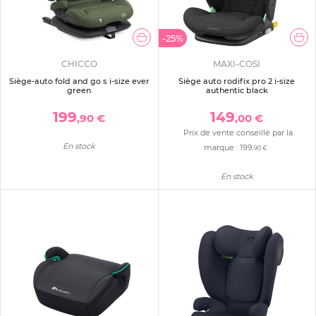
-25%
CHICCO
MAXI-COSI
Siège-auto fold and go s i-size ever
Siège auto rodifix pro 2 i-size
green
authentic black
199
149
,90 €
,00 €
Prix de vente conseillé par la
En stock
marque :
199
,90 €
En stock