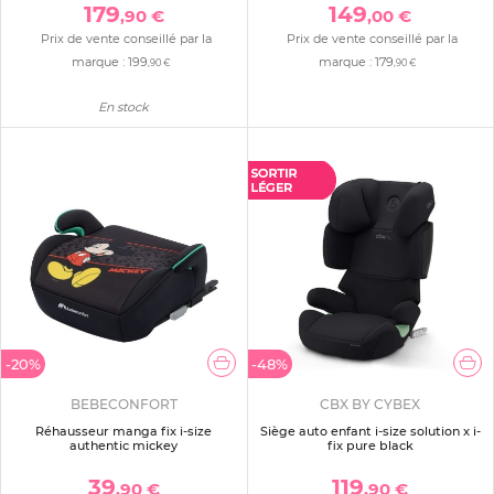
179
149
,90 €
,00 €
Prix de vente conseillé par la
Prix de vente conseillé par la
marque :
199
marque :
179
,90 €
,90 €
En stock
-20%
-48%
BEBECONFORT
CBX BY CYBEX
Réhausseur manga fix i-size
Siège auto enfant i-size solution x i-
authentic mickey
fix pure black
39
119
,90 €
,90 €