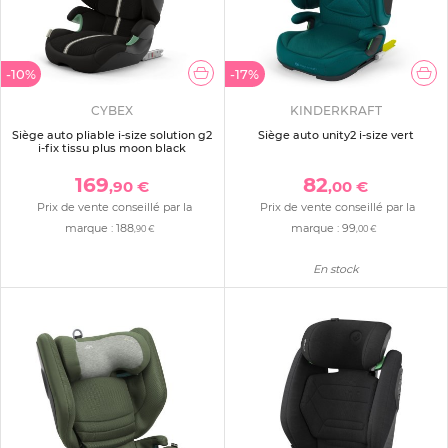
-10%
-17%
CYBEX
KINDERKRAFT
Siège auto pliable i-size solution g2
Siège auto unity2 i-size vert
i-fix tissu plus moon black
169
82
,90 €
,00 €
Prix de vente conseillé par la
Prix de vente conseillé par la
marque :
188
marque :
99
,90 €
,00 €
En stock