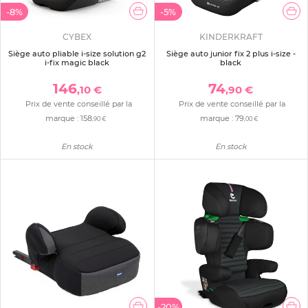
-8%
-5%
CYBEX
KINDERKRAFT
Siège auto pliable i-size solution g2
Siège auto junior fix 2 plus i-size -
i-fix magic black
black
146
74
,10 €
,90 €
Prix de vente conseillé par la
Prix de vente conseillé par la
marque :
158
marque :
79
,90 €
,00 €
En stock
En stock
-20%