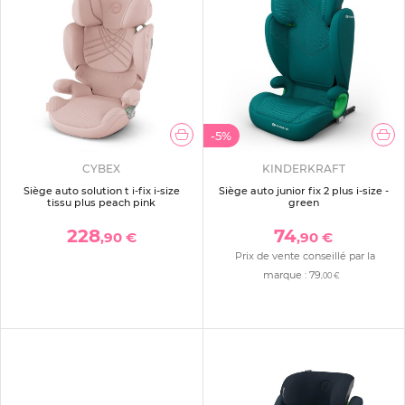
-5%
CYBEX
KINDERKRAFT
Siège auto solution t i-fix i-size
Siège auto junior fix 2 plus i-size -
tissu plus peach pink
green
228
74
,90 €
,90 €
Prix de vente conseillé par la
marque :
79
,00 €