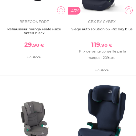
-43%
BEBECONFORT
CBX BY CYBEX
Rehausseur manga i-safe i-size
Siège auto solution b3 i-fix bay blue
tinted black
29
119
,90 €
,90 €
Prix de vente conseillé par la
En stock
marque :
209
,00 €
En stock