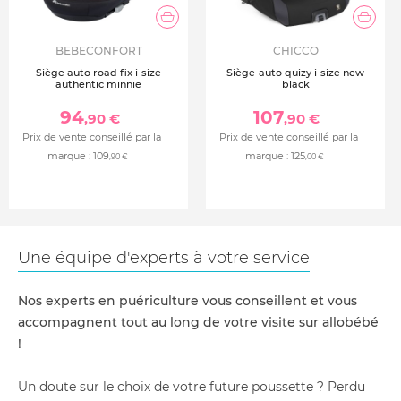
BEBECONFORT
CHICCO
Siège auto road fix i-size
Siège-auto quizy i-size new
authentic minnie
black
94
107
,90 €
,90 €
Prix de vente conseillé par la
Prix de vente conseillé par la
marque :
109
marque :
125
,90 €
,00 €
Une équipe d'experts à votre service
Nos experts en puériculture vous conseillent et vous
accompagnent tout au long de votre visite sur allobébé
!
Un doute sur le choix de votre future poussette ? Perdu