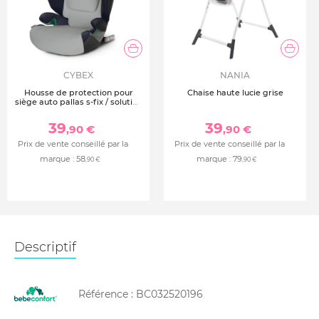
CYBEX
NANIA
Housse de protection pour
Chaise haute lucie grise
siège auto pallas s-fix / solution
s-fix - grise
39
39
,90 €
,90 €
Prix de vente conseillé par la
Prix de vente conseillé par la
marque :
58
marque :
79
,90 €
,90 €
Descriptif
Référence :
BC032520196