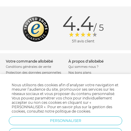
4.4
/ 5
511 avis client
votre commande allobébé
à propos d'allobébé
Conditions générales de vente
Qui sommes-nous ?
Protection des données personnelles
Nos bons plans
Personnaliser les cookies
Nos marques
Politique de cookies
Mentions légales
Nous utilisons des cookies afin d’analyser votre navigation et
mesurer l’audience du site, promouvoir ses services sur les
Modes de livraison
Comment se protéger du phishing ?
réseaux sociaux et vous proposer du contenu personnalisé.
Moyens de paiement
Soldes allobébé
Vous pouvez paramétrer vos choix pour individuellement
Garantie stock & produit
accepter ou non ces cookies en cliquant sur «
PERSONNALISER ». Pour en savoir plus sur la gestion des
Satisfait ou remboursé
cookies, consultez notre
politique de cookies
.
allobébé vous recommande
les plus d'allobébé
PERSONNALISER
Sites et partenaires
Liste de naissance
Nos labels
Infos conseils