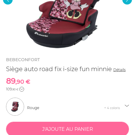
BEBECONFORT
Siège auto road fix i-size fun minnie
Détails
89
,90 €
109
,90 €
Rouge
+ 4 coloris