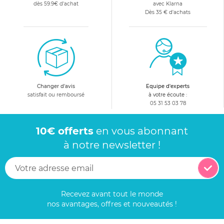
dès 59.9€ d'achat
avec Klarna
Dès 35 € d'achats
Changer d'avis
Equipe d'experts
satisfait ou remboursé
à votre écoute :
05 31 53 03 78
10€ offerts
en vous abonnant
à notre newsletter !
Recevez avant tout le monde
nos avantages, offres et nouveautés !