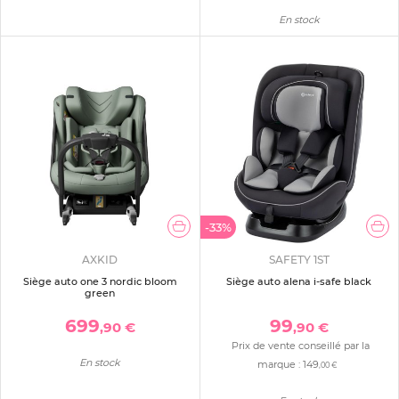
En stock
-33%
AXKID
SAFETY 1ST
Siège auto one 3 nordic bloom
Siège auto alena i-safe black
green
699
99
,90 €
,90 €
Prix de vente conseillé par la
En stock
marque :
149
,00 €