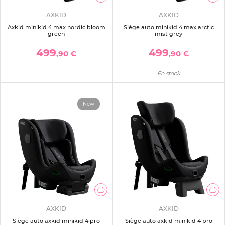
AXKID
AXKID
Axkid minikid 4 max nordic bloom
Siège auto minikid 4 max arctic
green
mist grey
499
499
,90 €
,90 €
En stock
New
AXKID
AXKID
Siège auto axkid minikid 4 pro
Siège auto axkid minikid 4 pro