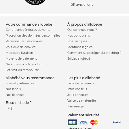
511 avis client
Les catégories de sièges auto
Les différents modèles existants sont classés par groupes, en
votre commande allobébé
à propos d'allobébé
fonction de l'âge, de la taille, et du poids de l'enfant. Certains
Conditions générales de vente
Qui sommes-nous ?
sont prévus pour les enfants en bas âge uniquement (jusqu'à
Protection des données personnelles
Nos bons plans
Personnaliser les cookies
Nos marques
18 kg maximum), et d'autres peuvent s'utiliser jusqu'aux 12
Politique de cookies
Mentions légales
ans de l'enfant.
Modes de livraison
Comment se protéger du phishing ?
Moyens de paiement
Soldes allobébé
Groupe 0+/1
Garantie stock & produit
Le siège auto groupe 0+/1
concerne les sièges auto pouvant
Satisfait ou remboursé
être utilisés
de la naissance jusqu'à ce que l'enfant atteigne
allobébé vous recommande
les plus d'allobébé
18 kg.
Sites et partenaires
Liste de naissance
Nos labels
Infos conseils
Groupe 1
Nos licences
Jeux concours
Les sièges du
groupe 1
concernent les enfants dont le poids
Valise de maternité
Besoin d'aide ?
Parrainage
varie
entre 9 et 18 Kg.
FAQ
Paiement sécurisé
Groupe 2-3
Les
sièges auto groupes 2 3
conviennent à des petits pesant