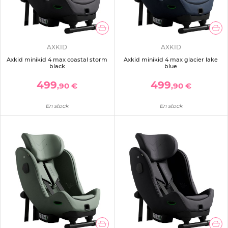
AXKID
AXKID
Axkid minikid 4 max coastal storm
Axkid minikid 4 max glacier lake
black
blue
499
499
,90 €
,90 €
En stock
En stock