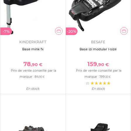
-7%
-20%
KINDERKRAFT
BESAFE
Base mink fx
Base izi modular i-size
78
159
,90 €
,90 €
Prix de vente conseillé par la
Prix de vente conseillé par la
marque :
84
marque :
199
,90 €
,00 €
(2)
En stock
En stock