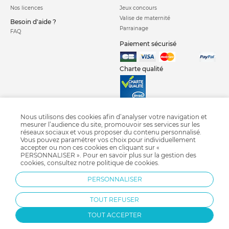
Nos licences
Jeux concours
Valise de maternité
Besoin d'aide ?
Parrainage
FAQ
Paiement sécurisé
Charte qualité
Nous utilisons des cookies afin d’analyser votre navigation et
mesurer l’audience du site, promouvoir ses services sur les
réseaux sociaux et vous proposer du contenu personnalisé.
Siege auto isofix
Siege auto groupe 1 2 3
Siege auto groupe 1
Vous pouvez paramétrer vos choix pour individuellement
accepter ou non ces cookies en cliquant sur «
Siege auto groupe 2 3
Siege auto groupe 0 1
Siege auto coque groupe 0
PERSONNALISER ». Pour en savoir plus sur la gestion des
Siège auto i-size
Crash test siège auto 2018
Siège auto pivotant
cookies, consultez notre
politique de cookies
.
Siège auto Nania
Siège auto Migo
Siège auto Cybex
PERSONNALISER
Siège auto Bébé confort
Siège auto Britax
TOUT REFUSER
TOUT ACCEPTER
Protection par reCAPTCHA