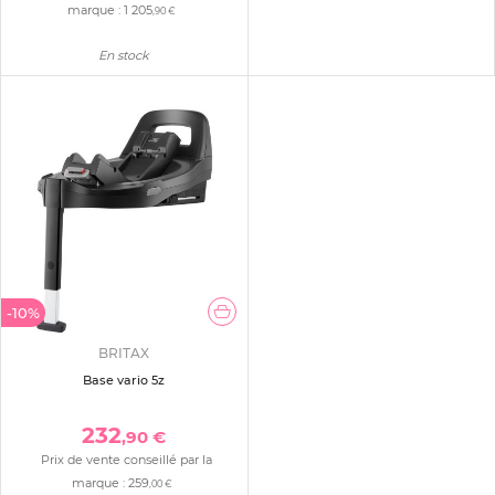
marque :
1 205
,90 €
En stock
-10%
BRITAX
Base vario 5z
232
,90 €
Prix de vente conseillé par la
marque :
259
,00 €