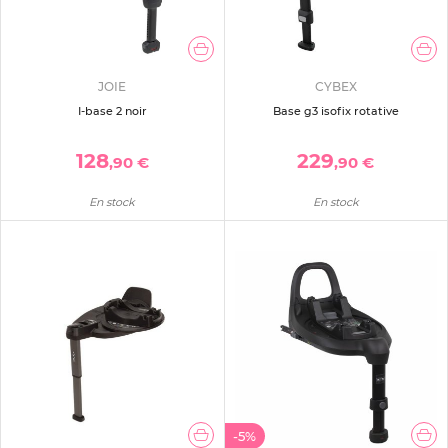
JOIE
CYBEX
I-base 2 noir
Base g3 isofix rotative
128
229
,90 €
,90 €
En stock
En stock
-5%