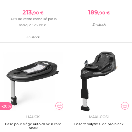
213
189
,90 €
,90 €
Prix de vente conseillé par la
En stock
marque :
269
,90 €
En stock
-20%
HAUCK
MAXI-COSI
Base pour siège auto drive n care
Base familyfix slide pro black
black