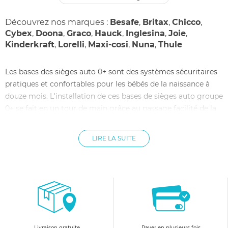
Découvrez nos marques :
Besafe
,
Britax
,
Chicco
,
Cybex
,
Doona
,
Graco
,
Hauck
,
Inglesina
,
Joie
,
Kinderkraft
,
Lorelli
,
Maxi-cosi
,
Nuna
,
Thule
Les bases des sièges auto 0+ sont des systèmes sécuritaires
pratiques et confortables pour les bébés de la naissance à
douze mois. L'installation de ces bases de sièges auto groupe
0+ se fait en un tour de main grâce au passage facilité de la
ceinture dans le système de sécurité. Rien n'est plus
important que la sécurité de bébé.
LIRE LA SUITE
Livraison gratuite
Payer en plusieurs fois