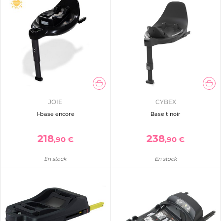
JOIE
CYBEX
I-base encore
Base t noir
218
238
,90 €
,90 €
En stock
En stock