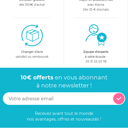
dès 59.9€ d'achat
avec Klarna
Dès 35 € d'achats
Changer d'avis
Equipe d'experts
satisfait ou remboursé
à votre écoute :
05 31 53 03 78
10€ offerts
en vous abonnant
à notre newsletter !
Recevez avant tout le monde
nos avantages, offres et nouveautés !