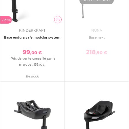
-29%
KINDERKRAFT
NUNA
Base endura safe modular system
Base next
99
218
,00 €
,90 €
Prix de vente conseillé par la
marque :
139
,00 €
En stock