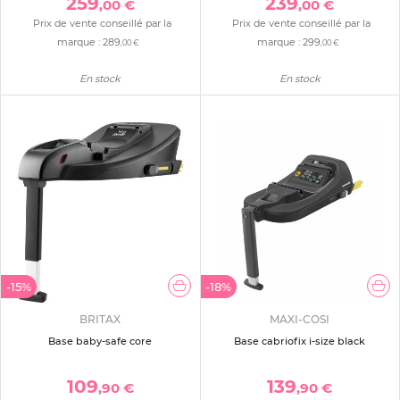
259
239
,00 €
,00 €
Prix de vente conseillé par la
Prix de vente conseillé par la
marque :
289
marque :
299
,00 €
,00 €
En stock
En stock
-15%
-18%
BRITAX
MAXI-COSI
Base baby-safe core
Base cabriofix i-size black
109
139
,90 €
,90 €