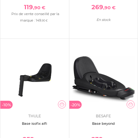
119
269
,90 €
,90 €
Prix de vente conseillé par la
En stock
marque :
149
,90 €
-10%
-20%
THULE
BESAFE
Base isofix alfi
Base beyond