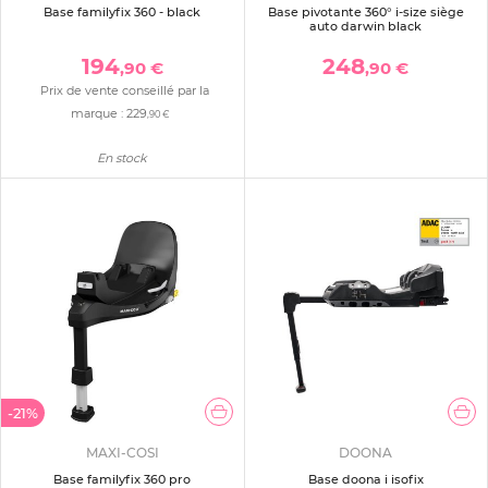
Base familyfix 360 - black
Base pivotante 360° i-size siège
auto darwin black
194
248
,90 €
,90 €
Prix de vente conseillé par la
marque :
229
,90 €
En stock
-21%
MAXI-COSI
DOONA
Base familyfix 360 pro
Base doona i isofix