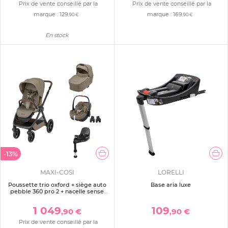
Prix de vente conseillé par la
Prix de vente conseillé par la
marque :
129
marque :
169
,90 €
,90 €
En stock
-13%
MAXI-COSI
LORELLI
Poussette trio oxford + siège auto
Base aria luxe
pebble 360 pro 2 + nacelle sense
twillic truffle + base familyfix 360
pro
1 049
109
,90 €
,90 €
Prix de vente conseillé par la