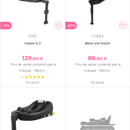
-13%
-20%
JOIE
CYBEX
I-base lx 2
Base one black
129
86
,00 €
,90 €
Prix de vente conseillé par la
Prix de vente conseillé par la
marque :
148
marque :
108
,90 €
,90 €
(1)
En stock
En stock
NON DISPONIBLE