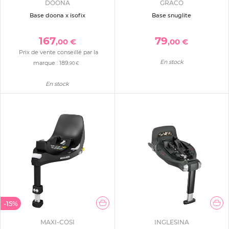
DOONA
GRACO
Base doona x isofix
Base snuglite
167
79
,00 €
,00 €
Prix de vente conseillé par la
En stock
marque :
189
,90 €
En stock
-15%
MAXI-COSI
INGLESINA