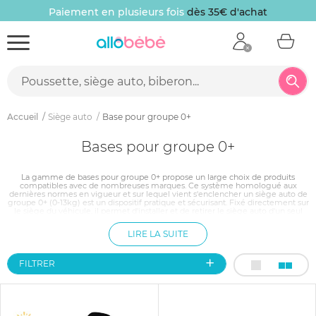
Paiement en plusieurs fois
dès 35€ d'achat
Accueil
Siège auto
Base pour groupe 0+
Bases pour groupe 0+
La gamme de bases pour groupe 0+ propose un large choix de produits
compatibles avec de nombreuses marques. Ce système homologué aux
dernières normes en vigueur et sur lequel vient s'enclencher un siège auto de
groupe 0+ (0-13kg) est un dispositif pratique et sécurisant. Fixé directement sur
le siège du véhicule, il permet d'installer et de retirer le siège auto d'un seul
clic, ce qui est un gain de temps appréciable, mais surtout il limite les
manipulations répétées et donc les erreurs liées à une mauvaise fixation du
LIRE LA SUITE
siège auto.
FILTRER