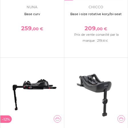
NUNA
CHICCO
Base curv
Base i-size rotative kory/bi-seat
259
209
,00 €
,00 €
Prix de vente conseillé par la
marque :
219
,90 €
-12%