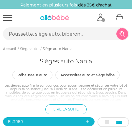
Paiement en plusieurs fois
dès 35€ d'achat
Accueil
Siège auto
Siège auto Nania
Sièges auto Nania
réhausseur auto
accessoires auto et siège bébé
Les sièges auto Nania sont conçus pour accompagner et sécuriser votre bébé
depuis sa naissance jusqu’au-delà de 11 ans. Ils se déclinent en plusieurs
modèles, de sorte que vous en trouverez qui répondent à vos besoins. Dans
tous les cas, ces sièges ont tous plusieurs points communs, à savoir qu’ils sont
évolutifs, personnalisables et sécurisés. Pivotants ou non, avec ou sans
accoudoirs, ils permettent des réglages à des positions adaptées à l’âge et à la
morphologie de l’enfant qui peut ainsi y être confortablement installé tout au
LIRE LA SUITE
long du trajet.
FILTRER