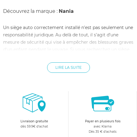
Découvrez la marque :
Nania
Un siège auto correctement installé n'est pas seulement une
responsabilité juridique. Au delà de tout, il s'agit d'une
mesure de sécurité qui vise à empêcher des blessures graves
d'un enfant pendant le voyage. Si vous recherchez un siège
auto pratique, confortable, et qui offre, en prime, flexibilité et
maniabilité, sans compromettre sa promesse de protéger, la
LIRE LA SUITE
gamme de sièges Nania est pour vous.
Les sièges auto Nania enchanteront vos enfants, avec leurs
designs et leurs conforts. Optimisés pour amortir les chocs
latéraux, ils sont rembourrés, munis d'accoudoirs, dotés d'un
appui-tête réglable en hauteur, qui grandit avec votre enfant.
Ils conviennent aux enfants à partir de 12 mois, et pesent de
9kg à 36kg. On note aussi que l'appui-tête rembourré puisse
Livraison gratuite
Payer en plusieurs fois
se transformer en un siège d'appoint, le harnais de sécurité à
dès 59.9€ d'achat
avec Klarna
Dès 35 € d'achats
5 points, réglage en un mouvement.