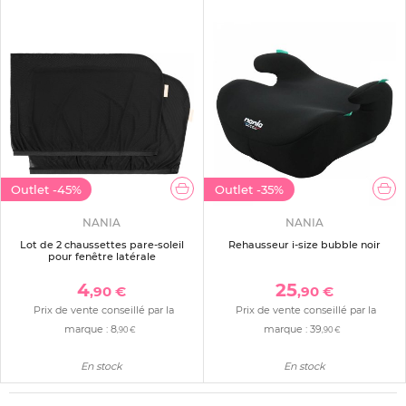
Outlet
-45%
Outlet
-35%
NANIA
NANIA
Lot de 2 chaussettes pare-soleil
Rehausseur i-size bubble noir
pour fenêtre latérale
4
25
,90 €
,90 €
Prix de vente conseillé par la
Prix de vente conseillé par la
marque :
8
marque :
39
,90 €
,90 €
En stock
En stock