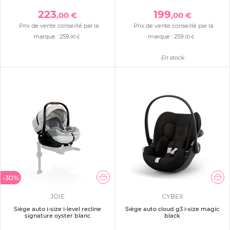
223
199
,00 €
,00 €
Prix de vente conseillé par la
Prix de vente conseillé par la
marque :
259
marque :
259
,90 €
,00 €
En stock
-30%
JOIE
CYBEX
Siège auto i-size i-level recline
Siège auto cloud g3 i-size magic
signature oyster blanc
black