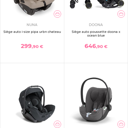
NUNA
DOONA
Siège auto i-size pipa urbn chateau
Siège auto poussette doona x
ocean blue
299
646
,90 €
,90 €