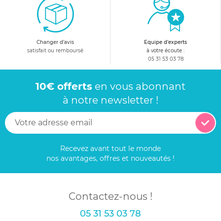
Changer d'avis
Equipe d'experts
satisfait ou remboursé
à votre écoute :
05 31 53 03 78
10€ offerts
en vous abonnant
à notre newsletter !
Recevez avant tout le monde
nos avantages, offres et nouveautés !
Contactez-nous !
05 31 53 03 78