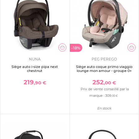
-18%
NUNA
PEG PEREGO
Siège auto i-size pipa next
Siège auto coque primo viaggio
chestnut
lounge mon amour - groupe 0+
219
252
,90 €
,00 €
Prix de vente conseillé par la
marque :
309
,00 €
En stock