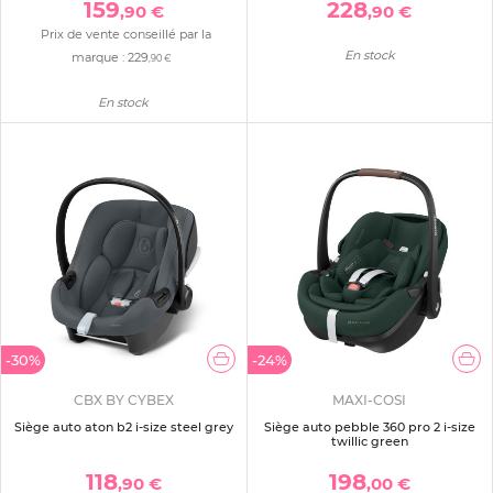
159
228
,90 €
,90 €
Prix de vente conseillé par la
En stock
marque :
229
,90 €
En stock
-30%
-24%
CBX BY CYBEX
MAXI-COSI
Siège auto aton b2 i-size steel grey
Siège auto pebble 360 pro 2 i-size
twillic green
118
198
,90 €
,00 €