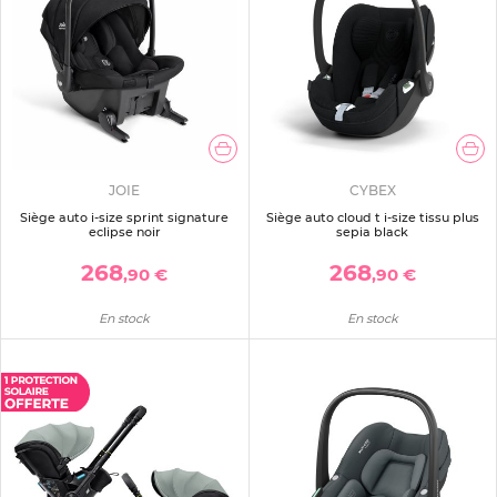
JOIE
CYBEX
Siège auto i-size sprint signature
Siège auto cloud t i-size tissu plus
eclipse noir
sepia black
268
268
,90 €
,90 €
En stock
En stock