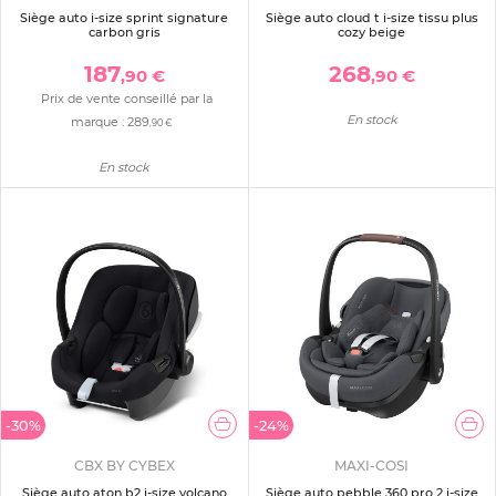
Siège auto i-size sprint signature
Siège auto cloud t i-size tissu plus
carbon gris
cozy beige
187
268
,90 €
,90 €
Prix de vente conseillé par la
En stock
marque :
289
,90 €
En stock
-30%
-24%
CBX BY CYBEX
MAXI-COSI
Siège auto aton b2 i-size volcano
Siège auto pebble 360 pro 2 i-size