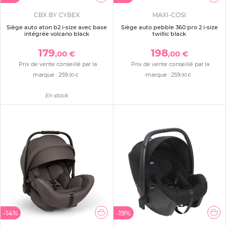
CBX BY CYBEX
MAXI-COSI
Siège auto aton b2 i-size avec base
Siège auto pebble 360 pro 2 i-size
intégrée volcano black
twillic black
179
198
,00 €
,00 €
Prix de vente conseillé par la
Prix de vente conseillé par la
marque :
259
marque :
259
,90 €
,90 €
En stock
-14%
-19%