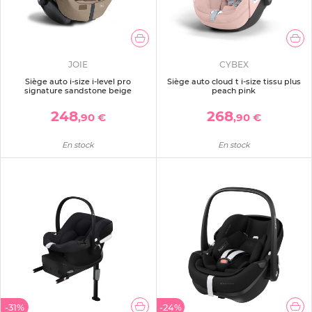
JOIE
CYBEX
Siège auto i-size i-level pro
Siège auto cloud t i-size tissu plus
signature sandstone beige
peach pink
248
268
,90 €
,90 €
En stock
En stock
-31%
-24%