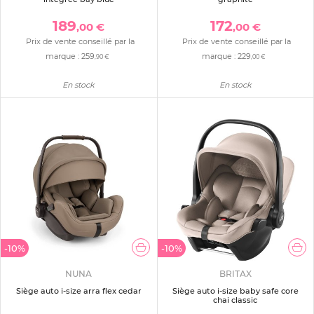
189
172
,00 €
,00 €
Prix de vente conseillé par la
Prix de vente conseillé par la
marque :
259
marque :
229
,90 €
,00 €
En stock
En stock
-10%
-10%
NUNA
BRITAX
Siège auto i-size arra flex cedar
Siège auto i-size baby safe core
chai classic