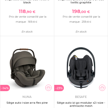
black
twillic graphite
118
198
,90 €
,00 €
Prix de vente conseillé par la
Prix de vente conseillé par la
marque :
169
marque :
259
,90 €
,90 €
En stock
En stock
-14%
-23%
NUNA
BESAFE
Siège auto i-size arra flex pine
Siège auto izi go modular x2 i-size -
anthracite mesh