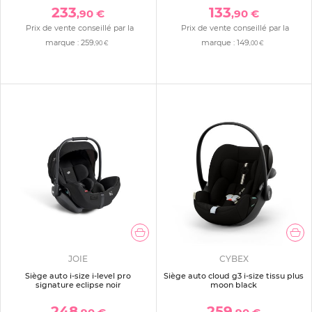
233
133
,90 €
,90 €
Prix de vente conseillé par la
Prix de vente conseillé par la
marque :
259
marque :
149
,90 €
,00 €
JOIE
CYBEX
Siège auto i-size i-level pro
Siège auto cloud g3 i-size tissu plus
signature eclipse noir
moon black
248
259