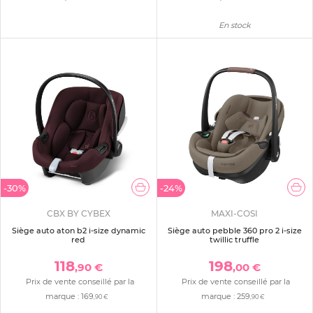
En stock
-30%
-24%
CBX BY CYBEX
MAXI-COSI
Siège auto aton b2 i-size dynamic
Siège auto pebble 360 pro 2 i-size
red
twillic truffle
118
198
,90 €
,00 €
Prix de vente conseillé par la
Prix de vente conseillé par la
marque :
169
marque :
259
,90 €
,90 €