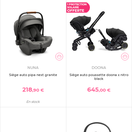
NUNA
DOONA
Siège auto pipa next granite
Siège auto poussette doona x nitro
black
218
645
,90 €
,00 €
En stock