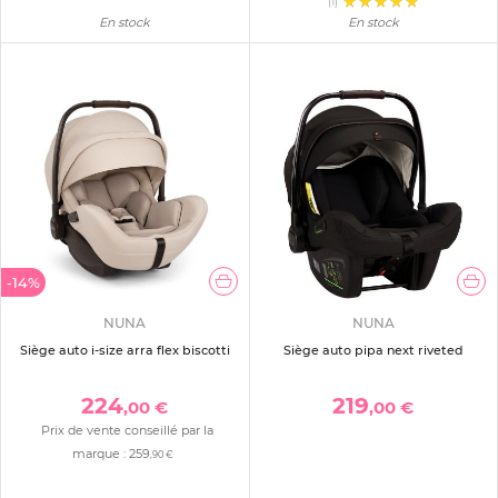
(1)
En stock
En stock
-14%
NUNA
NUNA
Siège auto i-size arra flex biscotti
Siège auto pipa next riveted
224
219
,00 €
,00 €
Prix de vente conseillé par la
marque :
259
,90 €