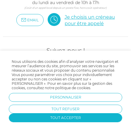
du lundi au vendredi de 10h à 17h
(Coût d'un appel local depuis un poste fixe, hors coût opérateur)
Je choisis un créneau
EMAIL
pour être appelé
Suivez-nous !
pour encore plus d'inspirations
Nous utilisons des cookies afin d’analyser votre navigation et
et de bons plans !
mesurer l’audience du site, promouvoir ses services sur les
réseaux sociaux et vous proposer du contenu personnalisé.
Vous pouvez paramétrer vos choix pour individuellement
accepter ou non ces cookies en cliquant sur «
PERSONNALISER ». Pour en savoir plus sur la gestion des
cookies, consultez notre
politique de cookies
.
Partagez-nous vos trouvailles
PERSONNALISER
avec le #allobebe
TOUT REFUSER
TOUT ACCEPTER
4.4