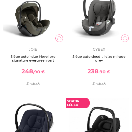
JOIE
CYBEX
Siège auto i-size i-level pro
Siège auto cloud t i-size mirage
signature evergreen vert
grey
248
238
,90 €
,90 €
En stock
En stock