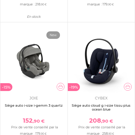
marque :
218
marque :
179
,90 €
,90 €
En stock
New
-15%
-19%
JOIE
CYBEX
Siège auto i-size i-gemm 3 quartz
Siège auto cloud g i-size tissu plus
ocean blue
152
208
,90 €
,90 €
Prix de vente conseillé par la
Prix de vente conseillé par la
marque :
179
marque :
258
,90 €
,90 €