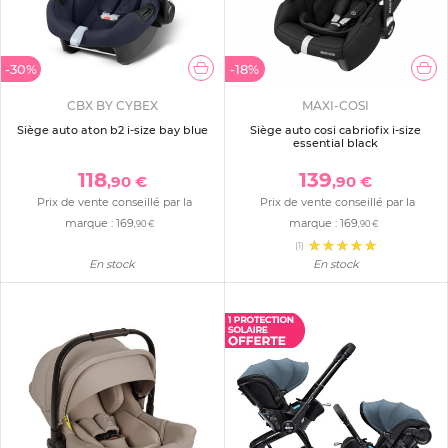
-30%
-18%
CBX BY CYBEX
MAXI-COSI
Siège auto aton b2 i-size bay blue
Siège auto cosi cabriofix i-size
essential black
118
139
,90 €
,90 €
Prix de vente conseillé par la
Prix de vente conseillé par la
marque :
169
marque :
169
,90 €
,90 €
(1)
En stock
En stock