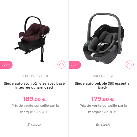
-27%
-21%
CBX BY CYBEX
MAXI-COSI
Siège auto aton b2 i-size avec base
Siège auto pebble 360 essential
intégrée dynamic red
black
189
179
,00 €
,90 €
Prix de vente conseillé par la
Prix de vente conseillé par la
marque :
259
marque :
229
,90 €
,00 €
En stock
En stock