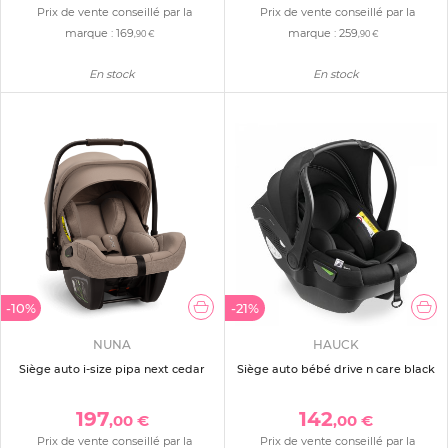
Prix de vente conseillé par la
Prix de vente conseillé par la
marque :
169
marque :
259
,90 €
,90 €
En stock
En stock
-10%
-21%
NUNA
HAUCK
Siège auto i-size pipa next cedar
Siège auto bébé drive n care black
197
142
,00 €
,00 €
Prix de vente conseillé par la
Prix de vente conseillé par la