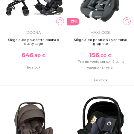
-13%
DOONA
MAXI-COSI
Siège auto poussette doona x
Siège auto pebble s i-size tonal
dusty sage
graphite
646
156
,90 €
,00 €
Prix de vente conseillé par la
En stock
marque :
179
,90 €
En stock