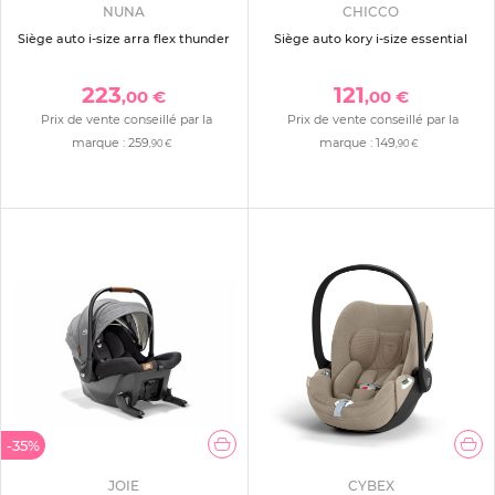
NUNA
CHICCO
Siège auto i-size arra flex thunder
Siège auto kory i-size essential
223
121
,00 €
,00 €
Prix de vente conseillé par la
Prix de vente conseillé par la
marque :
259
marque :
149
,90 €
,90 €
-35%
JOIE
CYBEX