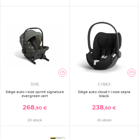
JOIE
CYBEX
Siège auto i-size sprint signature
Siège auto cloud t i-size sepia
evergreen vert
black
268
238
,90 €
,90 €
En stock
En stock