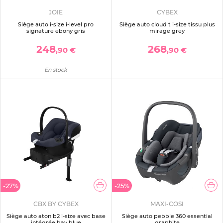
JOIE
CYBEX
Siège auto i-size i-level pro
Siège auto cloud t i-size tissu plus
signature ebony gris
mirage grey
248
268
,90 €
,90 €
En stock
-27%
-25%
CBX BY CYBEX
MAXI-COSI
Siège auto aton b2 i-size avec base
Siège auto pebble 360 essential
intégrée bay blue
graphite