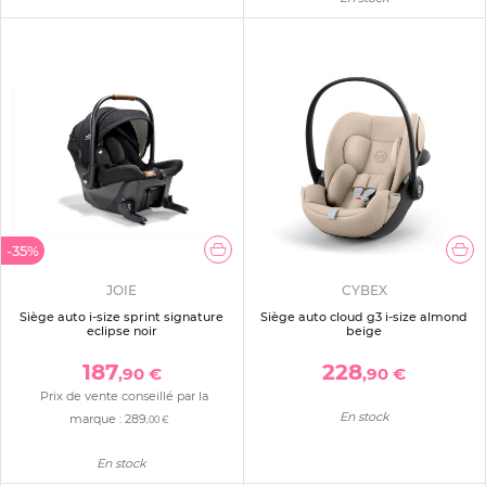
-35%
JOIE
CYBEX
Siège auto i-size sprint signature
Siège auto cloud g3 i-size almond
eclipse noir
beige
187
228
,90 €
,90 €
Prix de vente conseillé par la
En stock
marque :
289
,00 €
En stock