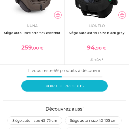
NUNA
LIONELO
Siège auto i-size arra flex chestnut
Siège auto astrid i-size black grey
259
94
,00 €
,90 €
En stock
Il vous reste
69
produits à découvrir
VOIR + DE PRODUITS
Découvrez aussi
siège auto i-size 45-75 cm
siège auto i-size 40-105 cm