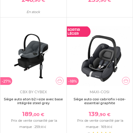
,90 €
,90 €
En stock
-27%
-18%
CBX BY CYBEX
MAXI-COSI
Siège auto aton b2 i-size avec base
Siège auto cosi cabriofix i-size-
intégrée steel grey
essential graphite
189
139
,00 €
,90 €
Prix de vente conseillé par la
Prix de vente conseillé par la
marque :
259
marque :
169
,90 €
,90 €