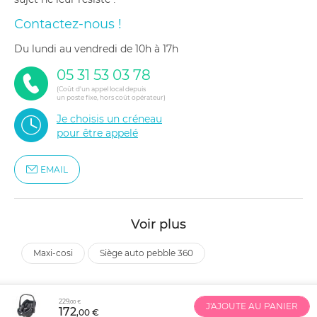
Contactez-nous !
du lundi au vendredi de 10h à 17h
05 31 53 03 78
(Coût d'un appel local depuis
un poste fixe, hors coût opérateur)
Je choisis un créneau
pour être appelé
EMAIL
Voir plus
maxi-cosi
siège auto pebble 360
229
,00 €
J'AJOUTE AU PANIER
172
,00 €