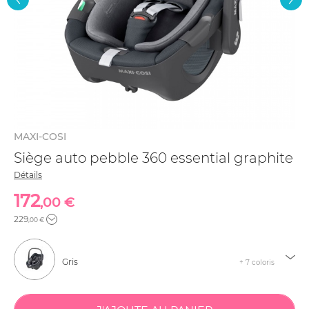
MAXI-COSI
Siège auto pebble 360 essential graphite
Détails
172
,00 €
229
,00 €
Gris
+ 7 coloris