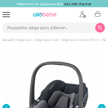
Paiement en plusieurs fois
dès 35€ d'achat
Accueil
Siège auto
Siège auto i-size
Siège auto i-size 40-87 cm
Siè