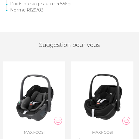
Poids du siège auto : 4.55kg
Norme R129/03
Suggestion pour vous
MAXI-COSI
MAXI-COSI