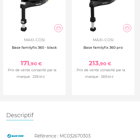
MAXI-COSI
MAXI-COSI
Base familyfix 360 - black
Base familyfix 360 pro
171
213
,90 €
,90 €
Prix de vente conseillé par la
Prix de vente conseillé par la
marque :
229
marque :
269
,90 €
,90 €
Descriptif
Référence :
MC032670303