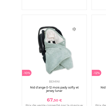
-10%
-12%
BEMINI
Nid d'ange 0-12 mois pady softy et
Nid
jersey lunar
67
,50 €
Prix de vente conseillé par la marque :
Prix de