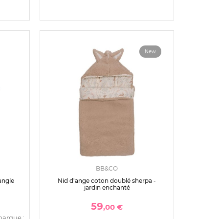
New
BB&CO
angle
Nid d'ange coton doublé sherpa -
jardin enchanté
59
,00 €
marque :