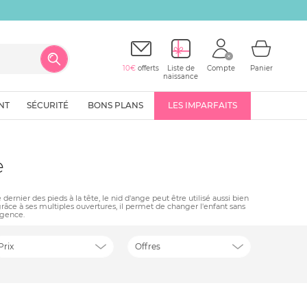
10€
offerts
Liste de
Compte
Panier
naissance
NT
SÉCURITÉ
BONS PLANS
LES IMPARFAITS
e
nier des pieds à la tête, le nid d'ange peut être utilisé aussi bien
grâce à ses multiples ouvertures, il permet de changer l'enfant sans
rgence.
Prix
Offres