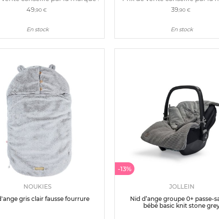
49
39
,90 €
,90 €
En stock
En stock
-13%
NOUKIES
JOLLEIN
'ange gris clair fausse fourrure
Nid d’ange groupe 0+ passe-s
bébé basic knit stone gre