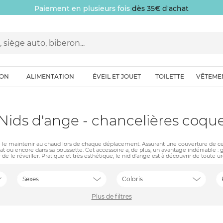
Paiement en plusieurs fois
dès 35€ d'achat
ION
ALIMENTATION
ÉVEIL ET JOUET
TOILETTE
VÊTEME
Nids d'ange - chancelières coqu
 le maintenir au chaud lors de chaque déplacement. Assurant une couverture de ce der
at ou encore dans sa poussette. Cet accessoire a, de plus, un avantage indéniable : 
r de le réveiller. Pratique et très esthétique, le nid d'ange est à découvrir de toute u
Sexes
Coloris
Plus de filtres