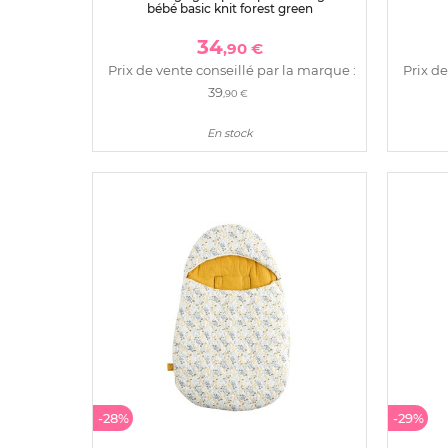
bébé basic knit forest green
34
,90 €
Prix de vente conseillé par la marque :
Prix de
39
,90 €
En stock
-28%
-29%