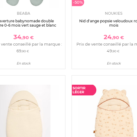
-50%
BEABA
NOUKIES
verture babynomade double
Nid d'ange popsie veloudoux ro
re 0-6 mois vert sauge et blanc
mois
34
24
,90 €
,90 €
 vente conseillé par la marque :
Prix de vente conseillé par la 
69
49
,90 €
,90 €
En stock
En stock