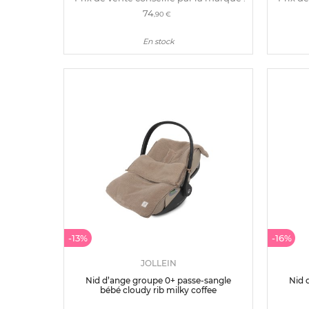
74
,90 €
En stock
-13%
-16%
JOLLEIN
Nid d’ange groupe 0+ passe-sangle
Nid d
bébé cloudy rib milky coffee