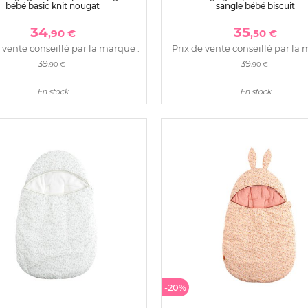
bébé basic knit nougat
sangle bébé biscuit
34
35
,90 €
,50 €
 vente conseillé par la marque :
Prix de vente conseillé par la 
39
39
,90 €
,90 €
En stock
En stock
-20%