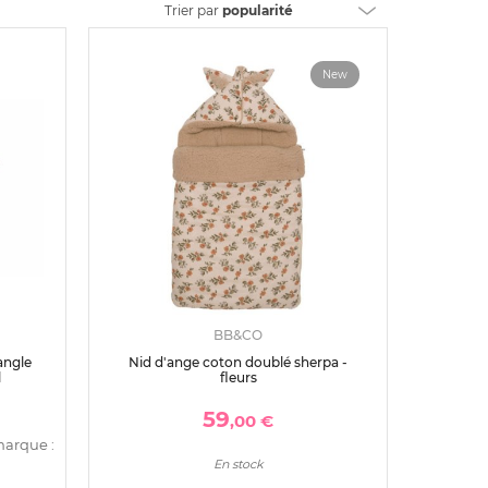
Trier
par
popularité
New
BB&CO
angle
Nid d'ange coton doublé sherpa -
l
fleurs
59
,00 €
marque :
En stock