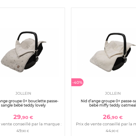
-40%
JOLLEIN
JOLLEIN
ange groupe 0+ bouclette passe-
Nid d’ange groupe 0+ passe-s
sangle bébé teddy lovely
bébé miffy teddy oatmea
29
26
,90 €
,90 €
 vente conseillé par la marque :
Prix de vente conseillé par la 
49
44
,90 €
,90 €