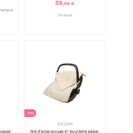
59
,00 €
marque :
En stock
-11%
JOLLEIN
 passe-
Nid d’ange groupe 0+ bouclette passe-