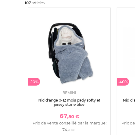
107
art
icles
-10%
-40%
BEMINI
Nid d'ange 0-12 mois pady softy et
Nid d’
jersey stone blue
67
,50 €
Prix de vente conseillé par la marque :
Prix de
74
,90 €