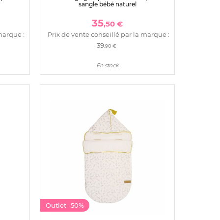
sangle bébé naturel
35
,50 €
marque :
Prix de vente conseillé par la marque :
39
,90 €
En stock
Outlet
-50%