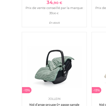
34
,90 €
Prix de vente conseillé par la marque :
Prix de
39
,90 €
En stock
-13%
-13%
JOLLEIN
Nid d’ange groupe 0+ passe-sangle
Nid 