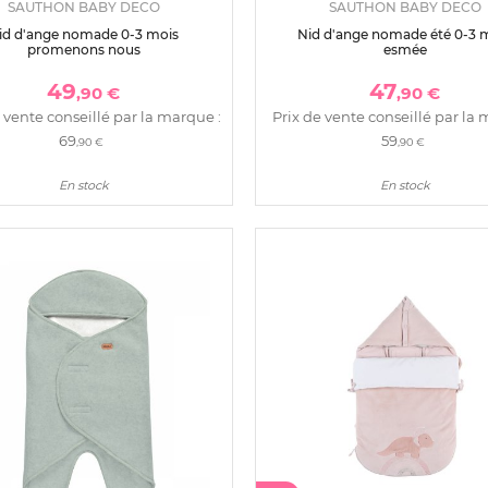
SAUTHON BABY DECO
SAUTHON BABY DECO
id d'ange nomade 0-3 mois
Nid d'ange nomade été 0-3 
promenons nous
esmée
49
47
,90 €
,90 €
 vente conseillé par la marque :
Prix de vente conseillé par la 
69
59
,90 €
,90 €
En stock
En stock