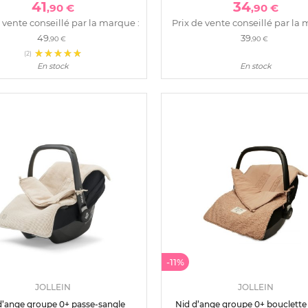
41
34
,90 €
,90 €
 vente conseillé par la marque :
Prix de vente conseillé par la 
49
39
,90 €
,90 €
(2)
En stock
En stock
-11%
JOLLEIN
JOLLEIN
d’ange groupe 0+ passe-sangle
Nid d’ange groupe 0+ bouclette