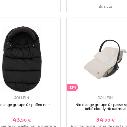
En stock
-13%
JOLLEIN
JOLLEIN
 d'ange groupe 0+ puffed noir
Nid d’ange groupe 0+ passe-s
bébé cloudy rib oatmeal
43
34
,90 €
,90 €
 vente conseillé par la marque :
Prix de vente conseillé par la 