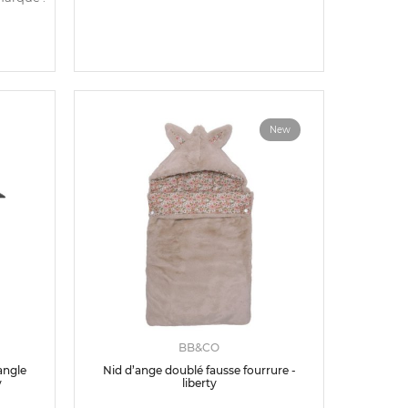
New
BB&CO
angle
Nid d’ange doublé fausse fourrure -
y
liberty