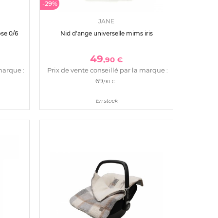
-29%
JANE
se 0/6
Nid d'ange universelle mims iris
49
,90 €
marque :
Prix de vente conseillé par la marque :
69
,90 €
En stock