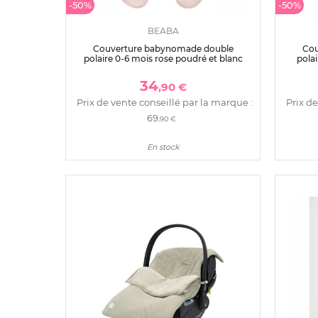
-50%
-50%
BEABA
Couverture babynomade double
Cou
polaire 0-6 mois rose poudré et blanc
polai
34
,90 €
Prix de vente conseillé par la marque :
Prix de
69
,90 €
En stock