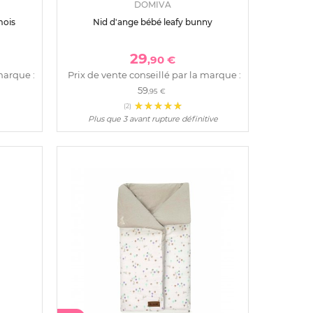
DOMIVA
mois
Nid d'ange bébé leafy bunny
29
,90 €
marque :
Prix de vente conseillé par la marque :
59
,95 €
(2)
Plus que 3 avant rupture définitive