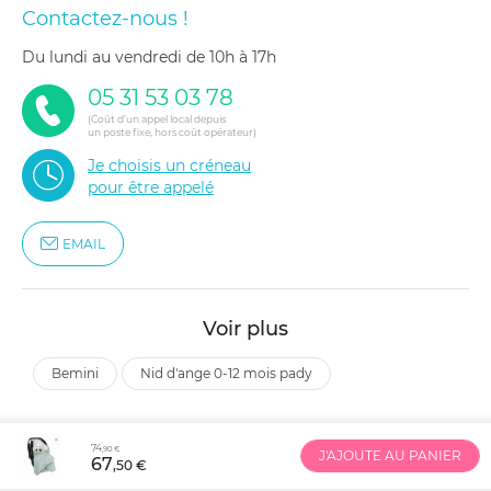
Contactez-nous !
du lundi au vendredi de 10h à 17h
05 31 53 03 78
(Coût d'un appel local depuis
un poste fixe, hors coût opérateur)
Je choisis un créneau
pour être appelé
EMAIL
Voir plus
bemini
nid d'ange 0-12 mois pady
74
,90 €
J'AJOUTE AU PANIER
67
,50 €