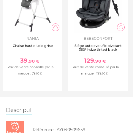
NANIA
BEBECONFORT
Chaise haute lucie grise
Siège auto evolufix pivotant
360° i-size tinted black
39
129
,90 €
,90 €
Prix de vente conseillé par la
Prix de vente conseillé par la
marque :
79
marque :
199
,90 €
,90 €
Descriptif
Référence :
AY040509659