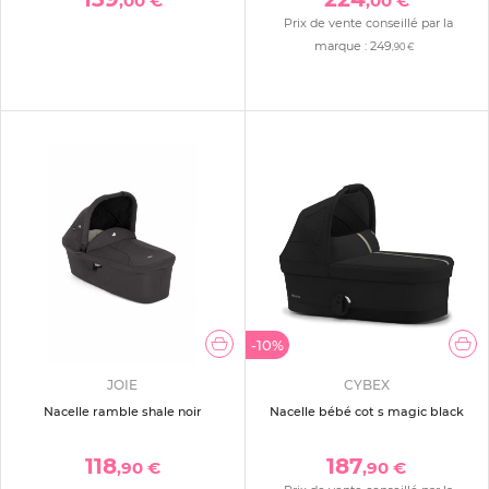
,00 €
,00 €
Prix de vente conseillé par la
marque :
249
,90 €
-10%
JOIE
CYBEX
Nacelle ramble shale noir
Nacelle bébé cot s magic black
118
187
,90 €
,90 €