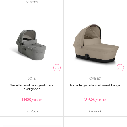
En stock
JOIE
CYBEX
Nacelle ramble signature xl
Nacelle gazelle s almond beige
evergreen
188
238
,90 €
,90 €
En stock
En stock