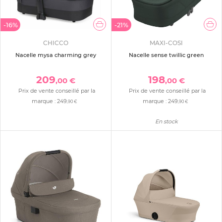
-16%
-21%
CHICCO
MAXI-COSI
Nacelle mysa charming grey
Nacelle sense twillic green
209
198
,00 €
,00 €
Prix de vente conseillé par la
Prix de vente conseillé par la
marque :
249
marque :
249
,90 €
,90 €
En stock