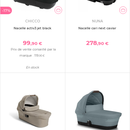
-17%
CHICCO
NUNA
Nacelle activ3 jet black
Nacelle cari next caviar
99
278
,90 €
,90 €
Prix de vente conseillé par la
marque :
119
,90 €
En stock