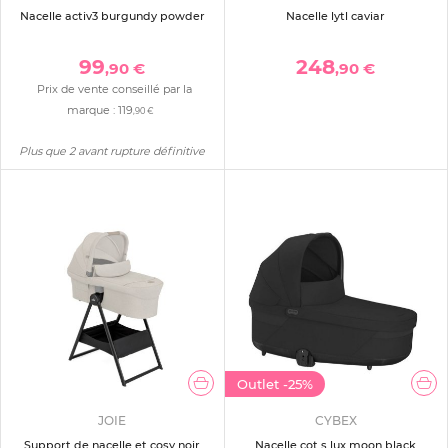
Nacelle activ3 burgundy powder
Nacelle lytl caviar
99
248
,90 €
,90 €
Prix de vente conseillé par la
marque :
119
,90 €
Plus que 2 avant rupture définitive
Outlet
-25%
JOIE
CYBEX
Support de nacelle et cosy noir
Nacelle cot s lux moon black