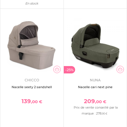
En stock
-25%
CHICCO
NUNA
Nacelle seety 2 sandshell
Nacelle cari next pine
139
209
,00 €
,00 €
Prix de vente conseillé par la
marque :
278
,90 €