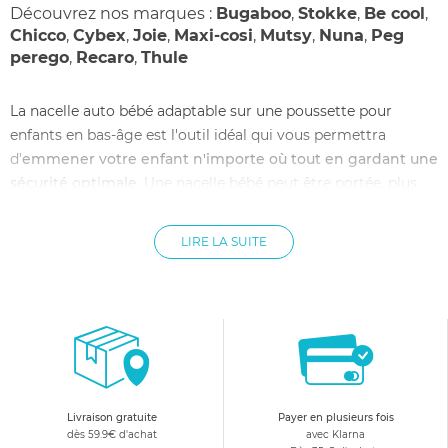
Découvrez nos marques :
Bugaboo
,
Stokke
,
Be cool
,
Chicco
,
Cybex
,
Joie
,
Maxi-cosi
,
Mutsy
,
Nuna
,
Peg
perego
,
Recaro
,
Thule
La nacelle auto bébé adaptable sur une poussette pour
enfants en bas-âge est l'outil idéal qui vous permettra
d'
emmener votre enfant n'importe où tout en gardant une
sécurité optimale.
Une nacelle bébé peut être portée, plus
besoin de réveiller votre enfant pour le sortir de la nacelle
auto, il suffit de poser la nacelle bébé sur la poussette et la
LIRE LA SUITE
promenade continue en landau poussette. Même chose pour
la voiture :
les nacelles autos sont homologuées pour un
transport sur le siège arrière.
Afin de pouvoir se déplacer
aisément avec son bébé, il est préférable et amplement
recommandé de s'équiper des matériels adéquats.
La nacelle bébé, un équipement primordial
Livraison gratuite
Payer en plusieurs fois
pour tous les parents
dès 59.9€ d'achat
avec Klarna