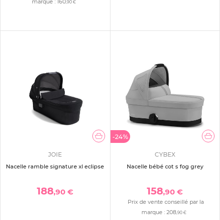
marque :
160
,90 €
-24%
JOIE
CYBEX
Nacelle ramble signature xl eclipse
Nacelle bébé cot s fog grey
188
158
,90 €
,90 €
Prix de vente conseillé par la
marque :
208
,90 €