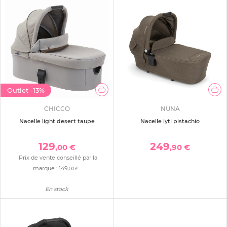
Outlet
-13%
CHICCO
NUNA
Nacelle light desert taupe
Nacelle lytl pistachio
129
249
,00 €
,90 €
Prix de vente conseillé par la
marque :
149
,00 €
En stock