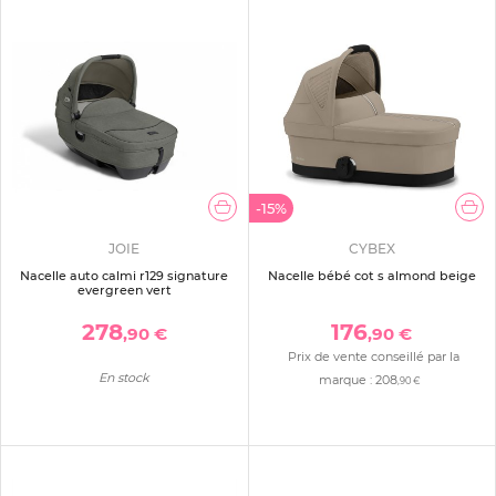
-15%
JOIE
CYBEX
Nacelle auto calmi r129 signature
Nacelle bébé cot s almond beige
evergreen vert
278
176
,90 €
,90 €
Prix de vente conseillé par la
En stock
marque :
208
,90 €