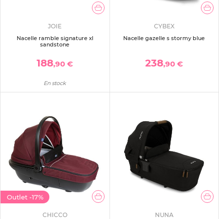
JOIE
CYBEX
Nacelle ramble signature xl
Nacelle gazelle s stormy blue
sandstone
188
238
,90 €
,90 €
En stock
Outlet
-17%
CHICCO
NUNA