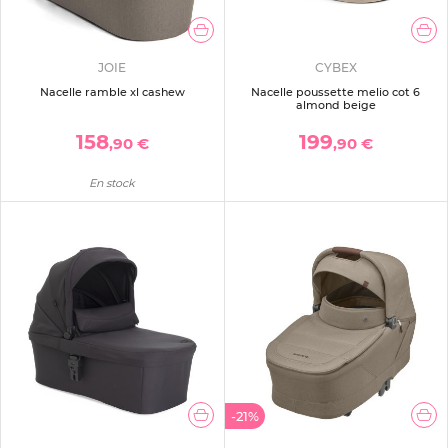
JOIE
CYBEX
Nacelle ramble xl cashew
Nacelle poussette melio cot 6
almond beige
158
199
,90 €
,90 €
En stock
-21%