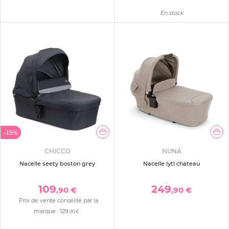
En stock
-15%
CHICCO
NUNA
Nacelle seety boston grey
Nacelle lytl chateau
109
249
,90 €
,90 €
Prix de vente conseillé par la
marque :
129
,00 €