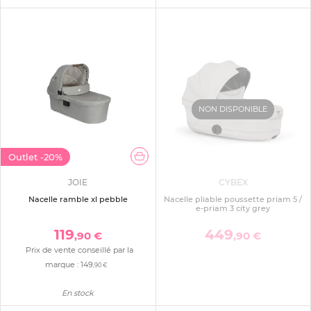
NON DISPONIBLE
Outlet
-20%
JOIE
CYBEX
Nacelle ramble xl pebble
Nacelle pliable poussette priam 5 /
e-priam 3 city grey
119
449
,90 €
,90 €
Prix de vente conseillé par la
marque :
149
,90 €
En stock