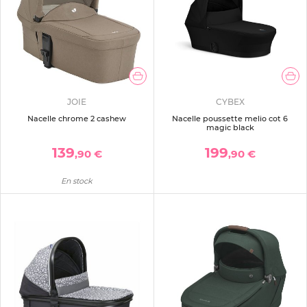
JOIE
CYBEX
Nacelle chrome 2 cashew
Nacelle poussette melio cot 6
magic black
139
199
,90 €
,90 €
En stock