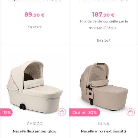
89
187
,90 €
,90 €
Prix de vente conseillé par la
En stock
marque :
248
,90 €
En stock
-15%
Outlet
-30%
CHICCO
NUNA
Nacelle flexi amber glow
Nacelle mixx next biscotti