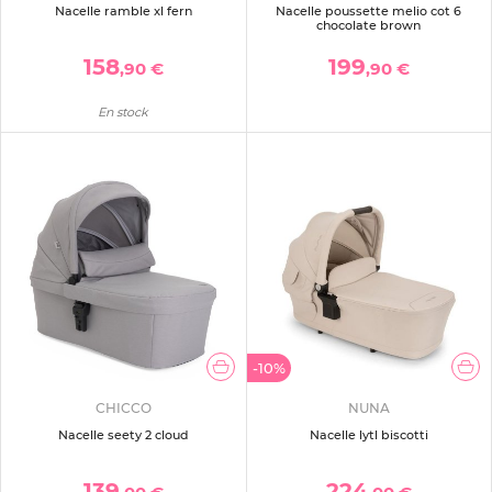
Nacelle ramble xl fern
Nacelle poussette melio cot 6
chocolate brown
158
199
,90 €
,90 €
En stock
-10%
CHICCO
NUNA
Nacelle seety 2 cloud
Nacelle lytl biscotti
139
224