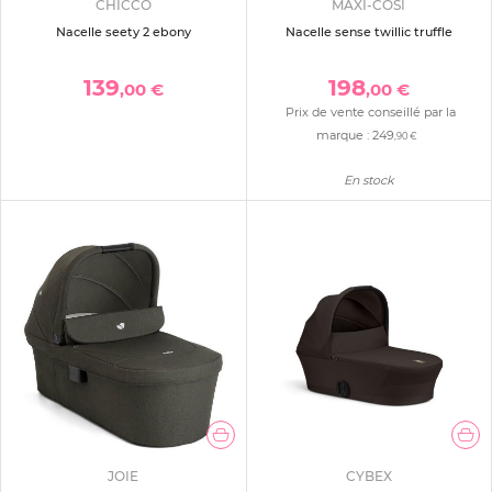
CHICCO
MAXI-COSI
Nacelle seety 2 ebony
Nacelle sense twillic truffle
139
198
,00 €
,00 €
Prix de vente conseillé par la
marque :
249
,90 €
En stock
JOIE
CYBEX