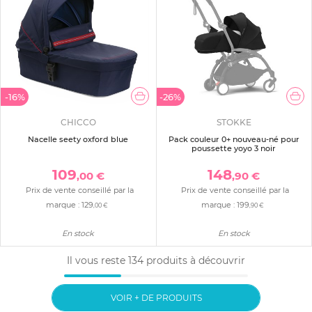
-16%
-26%
CHICCO
STOKKE
Nacelle seety oxford blue
Pack couleur 0+ nouveau-né pour
poussette yoyo 3 noir
109
148
,00 €
,90 €
Prix de vente conseillé par la
Prix de vente conseillé par la
marque :
129
marque :
199
,00 €
,90 €
En stock
En stock
Il vous reste
134
produits à découvrir
VOIR + DE PRODUITS