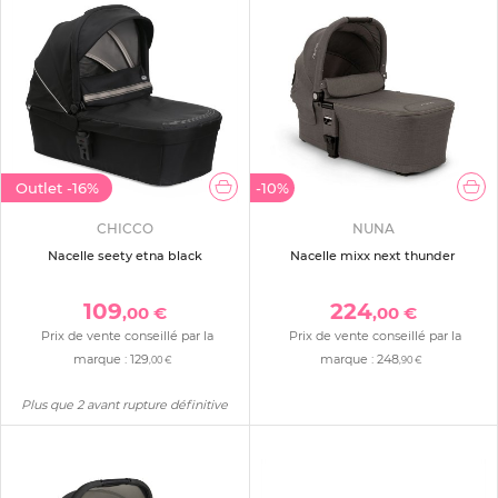
Outlet
-16%
-10%
CHICCO
NUNA
Nacelle seety etna black
Nacelle mixx next thunder
109
224
,00 €
,00 €
Prix de vente conseillé par la
Prix de vente conseillé par la
marque :
129
marque :
248
,00 €
,90 €
Plus que 2 avant rupture définitive