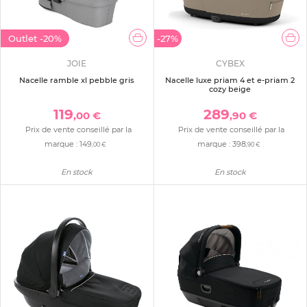
Outlet
-20%
-27%
JOIE
CYBEX
Nacelle ramble xl pebble gris
Nacelle luxe priam 4 et e-priam 2
cozy beige
119
289
,00 €
,90 €
Prix de vente conseillé par la
Prix de vente conseillé par la
marque :
149
marque :
398
,00 €
,90 €
En stock
En stock