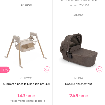
Prix de vente conseillé par la
En stock
marque :
208
,90 €
En stock
-11%
CHICCO
NUNA
Support à nacelle lullaglide naturel
Nacelle lytl chestnut
143
249
,90 €
,90 €
Prix de vente conseillé par la