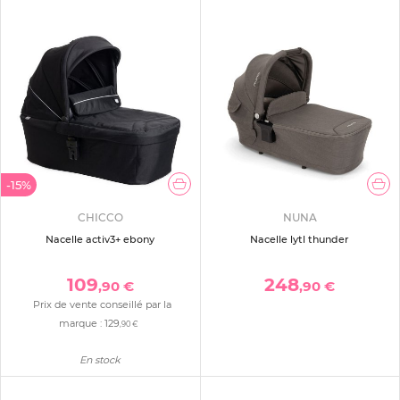
-15%
CHICCO
NUNA
Nacelle activ3+ ebony
Nacelle lytl thunder
109
248
,90 €
,90 €
Prix de vente conseillé par la
marque :
129
,90 €
En stock