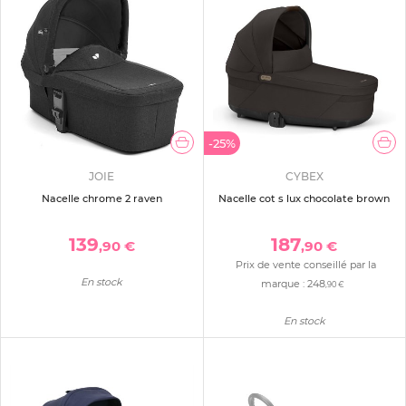
-25%
JOIE
CYBEX
Nacelle chrome 2 raven
Nacelle cot s lux chocolate brown
139
187
,90 €
,90 €
Prix de vente conseillé par la
En stock
marque :
248
,90 €
En stock