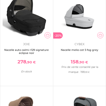
-20%
JOIE
CYBEX
Nacelle auto calmi r129 signature
Nacelle melio cot 5 fog grey
eclipse noir
278
158
,90 €
,90 €
Prix de vente conseillé par la
En stock
marque :
198
,90 €