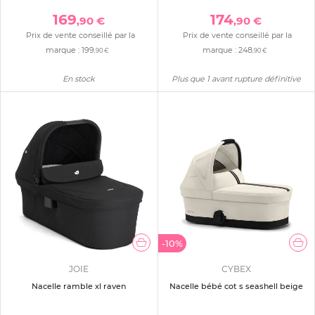
169
174
,90 €
,90 €
Prix de vente conseillé par la
Prix de vente conseillé par la
marque :
199
marque :
248
,90 €
,90 €
En stock
Plus que 1 avant rupture définitive
-10%
JOIE
CYBEX
Nacelle ramble xl raven
Nacelle bébé cot s seashell beige