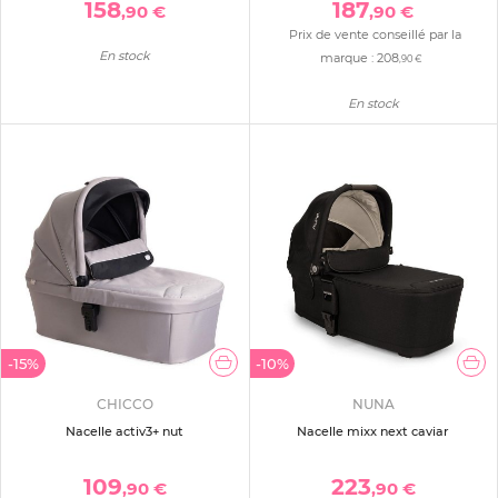
158
187
,90 €
,90 €
Prix de vente conseillé par la
En stock
marque :
208
,90 €
En stock
-15%
-10%
CHICCO
NUNA
Nacelle activ3+ nut
Nacelle mixx next caviar
109
223
,90 €
,90 €