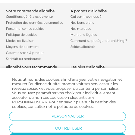
votre commande allobébé
à propos d'allobébé
Conditions générales de vente
Qui sommes-nous ?
Protection des données personnelles
Nos bons plans
Personnaliser les cookies
Nos marques
Politique de cookies
Mentions légales
Modes de livraison
Comment se protéger du phishing ?
Moyens de paiement
Soldes allobébé
Garantie stock & produit
Satisfait ou remboursé
allobébé vous recommande
les plus d'allobébé
Sites et partenaires
Liste de naissance
Nos labels
Infos conseils
Nous utilisons des cookies afin d’analyser votre navigation et
mesurer l’audience du site, promouvoir ses services sur les
Nos licences
Jeux concours
réseaux sociaux et vous proposer du contenu personnalisé.
Valise de maternité
Besoin d'aide ?
Vous pouvez paramétrer vos choix pour individuellement
Parrainage
accepter ou non ces cookies en cliquant sur «
FAQ
PERSONNALISER ». Pour en savoir plus sur la gestion des
Paiement sécurisé
cookies, consultez notre
politique de cookies
.
PERSONNALISER
Charte qualité
TOUT REFUSER