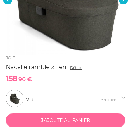
JOIE
Nacelle ramble xl fern
Détails
158
,90 €
Vert
+ 9 coloris