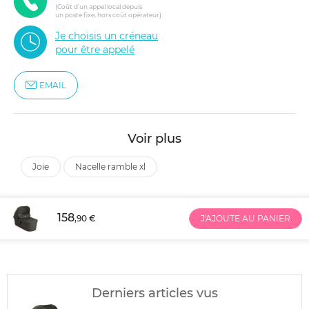
(Coût d'un appel local depuis
un poste fixe, hors coût opérateur)
Je choisis un créneau
pour être appelé
EMAIL
Voir plus
joie
nacelle ramble xl
158
,90 €
J'AJOUTE AU PANIER
Derniers articles vus