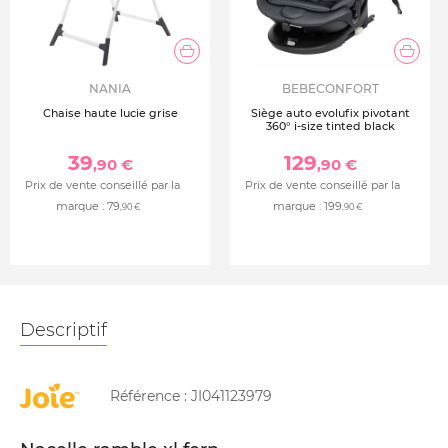
NANIA
BEBECONFORT
Chaise haute lucie grise
Siège auto evolufix pivotant
360° i-size tinted black
39
129
,90 €
,90 €
Prix de vente conseillé par la
Prix de vente conseillé par la
marque :
79
marque :
199
,90 €
,90 €
Descriptif
Référence :
JI041123979