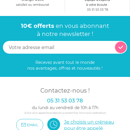
satisfait ou remboursé
à votre écoute :
05 31 53 03 78
10€ offerts
en vous abonnant
à notre newsletter !
Recevez avant tout le monde
nos avantages, offres et nouveautés !
Contactez-nous !
05 31 53 03 78
du lundi au vendredi de 10h à 17h
(Coût d'un appel local depuis un poste fixe, hors coût opérateur)
Je choisis un créneau
EMAIL
pour être appelé