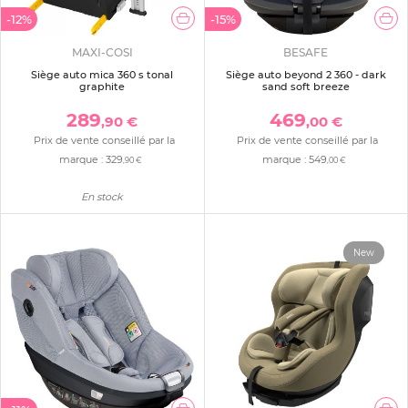
-12%
-15%
MAXI-COSI
BESAFE
Siège auto mica 360 s tonal
Siège auto beyond 2 360 - dark
graphite
sand soft breeze
289
469
,90 €
,00 €
Prix de vente conseillé par la
Prix de vente conseillé par la
marque :
329
marque :
549
,90 €
,00 €
En stock
New