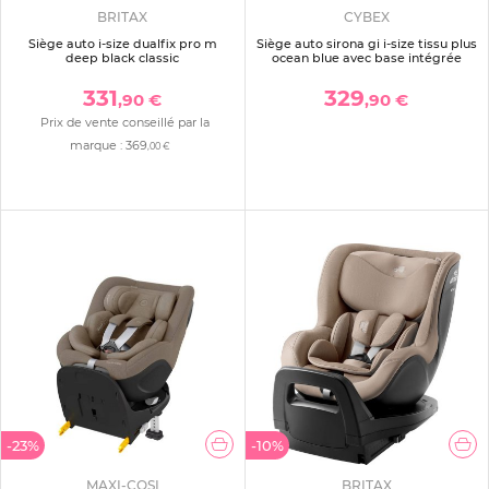
BRITAX
CYBEX
Siège auto i-size dualfix pro m
Siège auto sirona gi i-size tissu plus
deep black classic
ocean blue avec base intégrée
331
329
,90 €
,90 €
Prix de vente conseillé par la
marque :
369
,00 €
-23%
-10%
MAXI-COSI
BRITAX