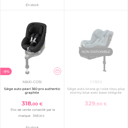
En stock
NON DISPONIBLE
-9%
MAXI-COSI
CYBEX
Siège auto pearl 360 pro authentic
Siège auto sirona gi i-size tissu plus
graphite
stormy blue avec base intégrée
318
329
,00 €
,90 €
Prix de vente conseillé par la
marque :
349
,00 €
En stock