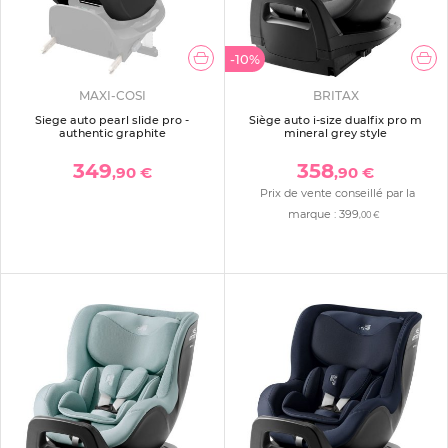
-10%
MAXI-COSI
BRITAX
Siege auto pearl slide pro -
Siège auto i-size dualfix pro m
authentic graphite
mineral grey style
349
358
,90 €
,90 €
Prix de vente conseillé par la
marque :
399
,00 €