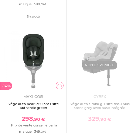
marque :
599
,00 €
En stock
NON DISPONIBLE
-14%
MAXI-COSI
CYBEX
Siège auto pearl 360 pro i-size
Siège auto sirona gi i-size tissu plus
authentic green
stone grey avec base intégrée
298
329
,90 €
,90 €
Prix de vente conseillé par la
marque :
349
,00 €