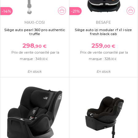
-14%
-21%
MAXI-COSI
BESAFE
Siège auto pearl 360 pro authentic
Siège auto izi modular rf x1 i-size
truffle
fresh black cab
298
259
,90 €
,00 €
Prix de vente conseillé par la
Prix de vente conseillé par la
marque :
349
marque :
328
,00 €
,00 €
En stock
En stock