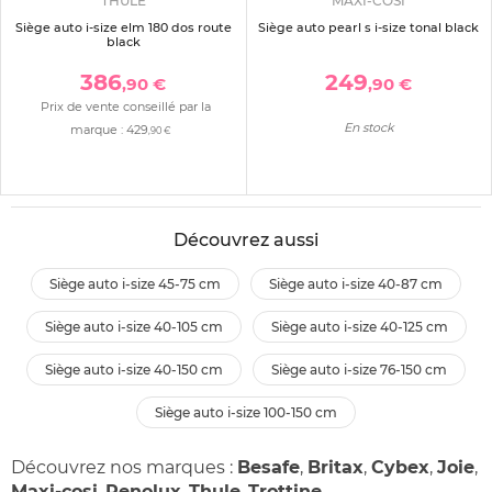
THULE
MAXI-COSI
Siège auto i-size elm 180 dos route
Siège auto pearl s i-size tonal black
black
386
249
,90 €
,90 €
Prix de vente conseillé par la
En stock
marque :
429
,90 €
Découvrez aussi
siège auto i-size 45-75 cm
siège auto i-size 40-87 cm
siège auto i-size 40-105 cm
siège auto i-size 40-125 cm
siège auto i-size 40-150 cm
siège auto i-size 76-150 cm
siège auto i-size 100-150 cm
Découvrez nos marques :
Besafe
,
Britax
,
Cybex
,
Joie
,
Maxi-cosi
,
Renolux
,
Thule
,
Trottine