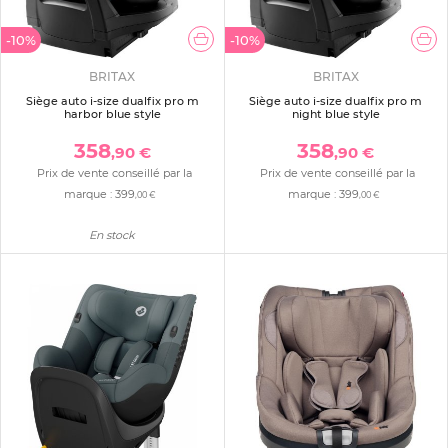
-10%
-10%
BRITAX
BRITAX
Siège auto i-size dualfix pro m
Siège auto i-size dualfix pro m
harbor blue style
night blue style
358
358
,90 €
,90 €
Prix de vente conseillé par la
Prix de vente conseillé par la
marque :
399
marque :
399
,00 €
,00 €
En stock