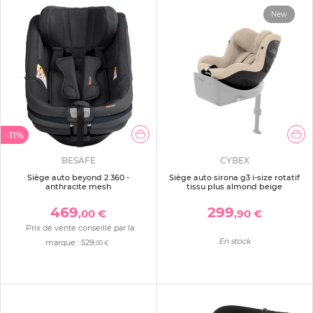
New
-11%
BESAFE
CYBEX
Siège auto beyond 2 360 -
Siège auto sirona g3 i-size rotatif
anthracite mesh
tissu plus almond beige
469
299
,00 €
,90 €
Prix de vente conseillé par la
En stock
marque :
529
,00 €