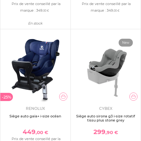
Prix de vente conseillé par la
Prix de vente conseillé par la
marque :
349
marque :
349
,00 €
,00 €
En stock
New
-25%
RENOLUX
CYBEX
Siège auto gaïa+ i-size océan
Siège auto sirona g3 i-size rotatif
tissu plus stone grey
449
299
,00 €
,90 €
Prix de vente conseillé par la