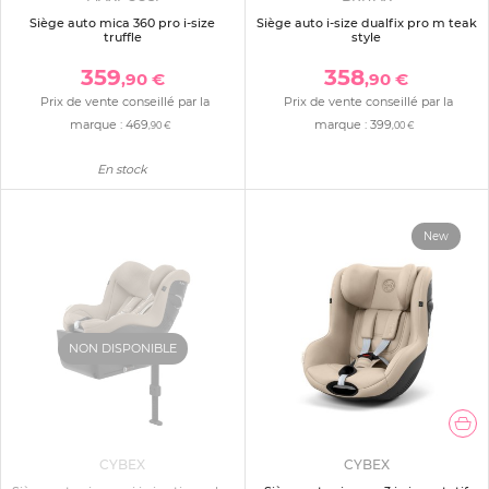
Siège auto mica 360 pro i-size
Siège auto i-size dualfix pro m teak
truffle
style
359
358
,90 €
,90 €
Prix de vente conseillé par la
Prix de vente conseillé par la
marque :
469
marque :
399
,90 €
,00 €
En stock
New
NON DISPONIBLE
CYBEX
CYBEX