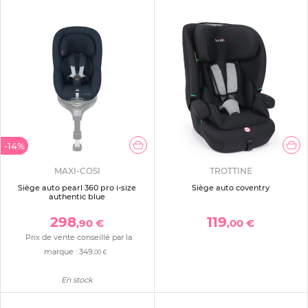
-14%
MAXI-COSI
TROTTINE
Siège auto pearl 360 pro i-size
Siège auto coventry
authentic blue
298
119
,90 €
,00 €
Prix de vente conseillé par la
marque :
349
,00 €
En stock