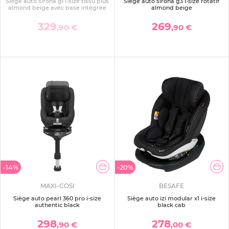
Siège auto sirona gi i-size tissu plus
Siège auto sirona g3 i-size rotatif
almond beige avec base intégrée
almond beige
329
269
,90 €
,90 €
-14%
-20%
MAXI-COSI
BESAFE
Siège auto pearl 360 pro i-size
Siège auto izi modular x1 i-size
authentic black
black cab
298
278
,90 €
,00 €