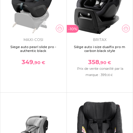
-10%
MAXI-COSI
BRITAX
Siege auto pearl slide pro -
Siège auto i-size dualfix pro m
authentic black
carbon black style
349
358
,90 €
,90 €
Prix de vente conseillé par la
marque :
399
,00 €