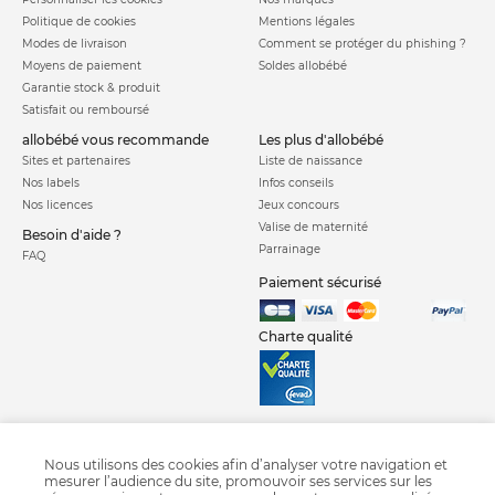
Politique de cookies
Mentions légales
Modes de livraison
Comment se protéger du phishing ?
Moyens de paiement
Soldes allobébé
Garantie stock & produit
Satisfait ou remboursé
allobébé vous recommande
les plus d'allobébé
Sites et partenaires
Liste de naissance
Nos labels
Infos conseils
Nos licences
Jeux concours
Valise de maternité
Besoin d'aide ?
Parrainage
FAQ
Paiement sécurisé
Charte qualité
Nous utilisons des cookies afin d’analyser votre navigation et
mesurer l’audience du site, promouvoir ses services sur les
Siège auto Axiss Fix Plus
Siège auto Axissfix Air
Siege auto isofix