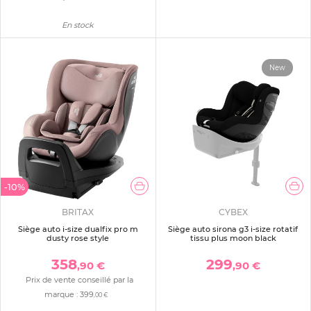
En stock
New
-10%
BRITAX
CYBEX
Siège auto i-size dualfix pro m
Siège auto sirona g3 i-size rotatif
dusty rose style
tissu plus moon black
358
299
,90 €
,90 €
Prix de vente conseillé par la
marque :
399
,00 €