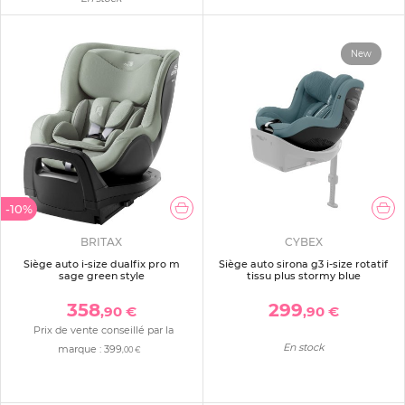
New
-10%
BRITAX
CYBEX
Siège auto i-size dualfix pro m
Siège auto sirona g3 i-size rotatif
sage green style
tissu plus stormy blue
358
299
,90 €
,90 €
Prix de vente conseillé par la
En stock
marque :
399
,00 €