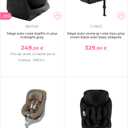
-29%
BRITAX
CYBEX
Siège auto i-size dualfix m plus
Siège auto sirona gi i-size tissu plus
midnight grey
moon black avec base intégrée
249
329
,90 €
,90 €
Prix de vente conseillé par la
marque :
349
,90 €