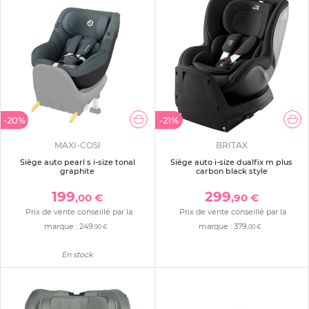
-20%
-21%
MAXI-COSI
BRITAX
Siège auto pearl s i-size tonal
Siège auto i-size dualfix m plus
graphite
carbon black style
199
299
,00 €
,90 €
Prix de vente conseillé par la
Prix de vente conseillé par la
marque :
249
marque :
379
,90 €
,00 €
En stock