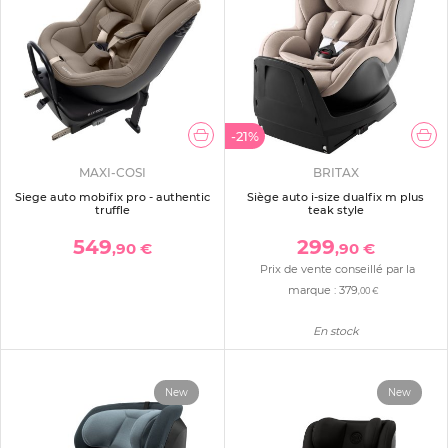
-21%
MAXI-COSI
BRITAX
Siege auto mobifix pro - authentic
Siège auto i-size dualfix m plus
truffle
teak style
549
299
,90 €
,90 €
Prix de vente conseillé par la
marque :
379
,00 €
En stock
New
New