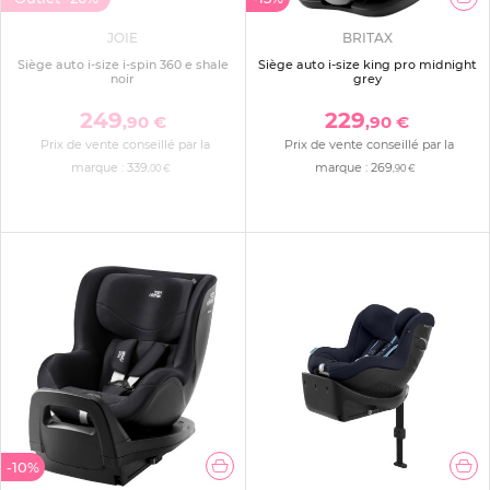
JOIE
BRITAX
Siège auto i-size i-spin 360 e shale
Siège auto i-size king pro midnight
noir
grey
249
229
,90 €
,90 €
Prix de vente conseillé par la
Prix de vente conseillé par la
marque :
339
marque :
269
,00 €
,90 €
-10%