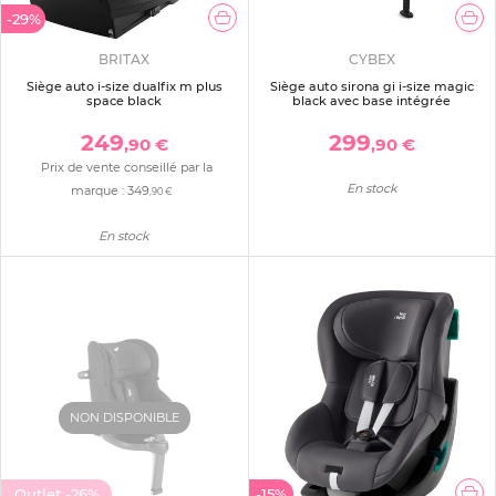
-29%
BRITAX
CYBEX
Siège auto i-size dualfix m plus
Siège auto sirona gi i-size magic
space black
black avec base intégrée
249
299
,90 €
,90 €
Prix de vente conseillé par la
En stock
marque :
349
,90 €
En stock
NON DISPONIBLE
Outlet
-26%
-15%