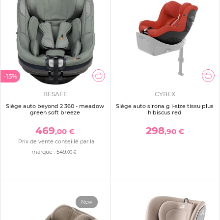
-15%
BESAFE
CYBEX
Siège auto beyond 2 360 - meadow
Siège auto sirona g i-size tissu plus
green soft breeze
hibiscus red
469
298
,00 €
,90 €
Prix de vente conseillé par la
marque :
549
,00 €
New