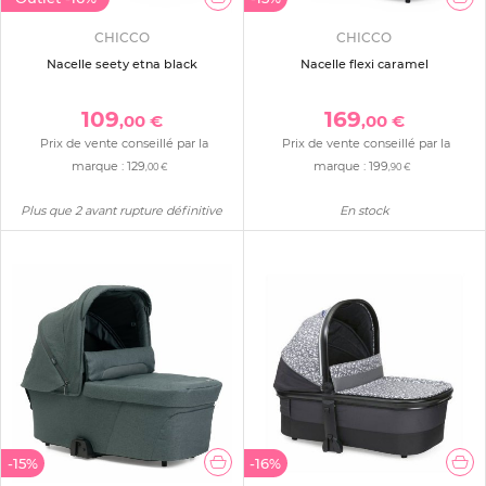
CHICCO
CHICCO
Nacelle seety etna black
Nacelle flexi caramel
109
169
,00 €
,00 €
Prix de vente conseillé par la
Prix de vente conseillé par la
marque :
129
marque :
199
,00 €
,90 €
Plus que 2 avant rupture définitive
En stock
-15%
-16%