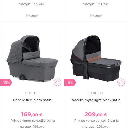
marque :
199
marque :
129
,90 €
,00 €
En stock
En stock
-15%
-9%
CHICCO
CHICCO
Nacelle flexi black satin
Nacelle mysa light black satin
169
209
,00 €
,00 €
Prix de vente conseillé par la
Prix de vente conseillé par la
marque :
199
marque :
229
,90 €
,90 €