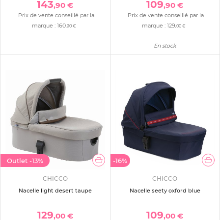
143
109
,90 €
,90 €
Prix de vente conseillé par la
Prix de vente conseillé par la
marque :
160
marque :
129
,90 €
,00 €
En stock
Outlet
-13%
-16%
CHICCO
CHICCO
Nacelle light desert taupe
Nacelle seety oxford blue
129
109
,00 €
,00 €