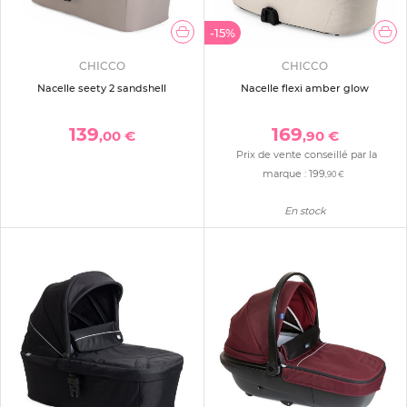
-15%
CHICCO
CHICCO
Nacelle seety 2 sandshell
Nacelle flexi amber glow
139
169
,00 €
,90 €
Prix de vente conseillé par la
marque :
199
,90 €
En stock