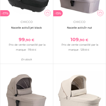
-17%
-15%
CHICCO
CHICCO
Nacelle activ3 jet black
Nacelle activ3+ nut
99
109
,90 €
,90 €
Prix de vente conseillé par la
Prix de vente conseillé par la
marque :
119
marque :
129
,90 €
,90 €
En stock