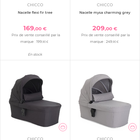
CHICCO
CHICCO
Nacelle flexi fir tree
Nacelle mysa charming grey
169
209
,00 €
,00 €
Prix de vente conseillé par la
Prix de vente conseillé par la
marque :
199
marque :
249
,90 €
,90 €
En stock
CHICCO
CHICCO