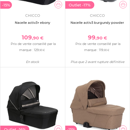
-15%
Outlet
-17%
CHICCO
CHICCO
Nacelle activ3+ ebony
Nacelle activ3 burgundy powder
109
99
,90 €
,90 €
Prix de vente conseillé par la
Prix de vente conseillé par la
marque :
129
marque :
119
,90 €
,90 €
En stock
Plus que 2 avant rupture définitive
Outlet
-16%
-15%