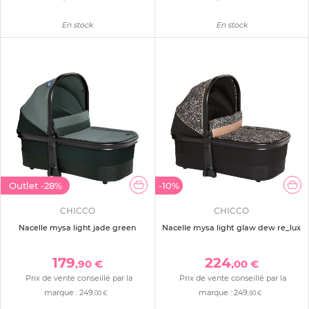
En stock
En stock
Outlet
-28%
-10%
CHICCO
CHICCO
Nacelle mysa light jade green
Nacelle mysa light glaw dew re_lux
179
224
,90 €
,00 €
Prix de vente conseillé par la
Prix de vente conseillé par la
marque :
249
marque :
249
,00 €
,90 €