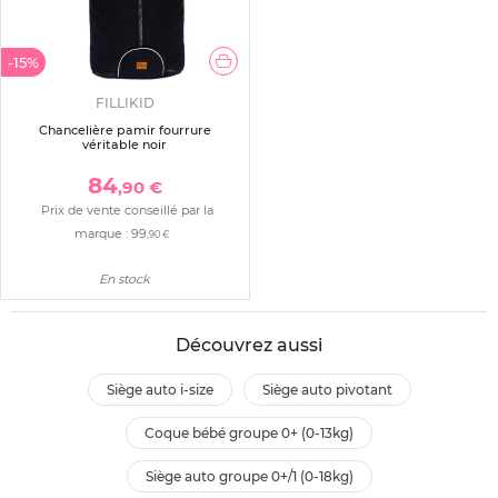
-15%
FILLIKID
Chancelière pamir fourrure
véritable noir
84
,90 €
Prix de vente conseillé par la
marque :
99
,90 €
En stock
Découvrez aussi
siège auto i-size
siège auto pivotant
coque bébé groupe 0+ (0-13kg)
siège auto groupe 0+/1 (0-18kg)