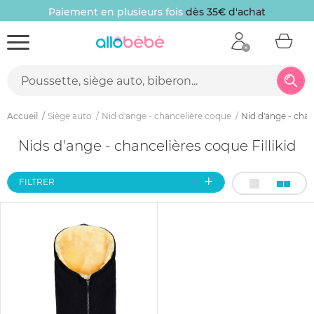
Paiement en plusieurs fois
dès 35€ d'achat
Accueil
Siège auto
Nid d'ange - chancelière coque
Nid d'ange - chan
Nids d'ange - chancelières coque Fillikid
FILTRER