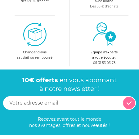
dès 59.9€ d'achat
avec Klarna
Dès 35 € d'achats
Changer d'avis
Equipe d'experts
satisfait ou remboursé
à votre écoute :
05 31 53 03 78
10€ offerts
en vous abonnant
à notre newsletter !
Recevez avant tout le monde
nos avantages, offres et nouveautés !