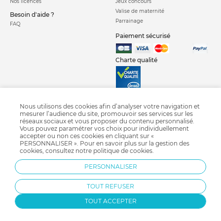
Nos licences
Jeux concours
Valise de maternité
Besoin d'aide ?
Parrainage
FAQ
Paiement sécurisé
Charte qualité
Nous utilisons des cookies afin d’analyser votre navigation et
mesurer l’audience du site, promouvoir ses services sur les
réseaux sociaux et vous proposer du contenu personnalisé.
Nid d'ange
Siege auto isofix
Siege auto groupe 1 2 3
Siege auto groupe 1
Vous pouvez paramétrer vos choix pour individuellement
Siege auto groupe 2 3
Siege auto groupe 0 1
Siege auto coque groupe 0
accepter ou non ces cookies en cliquant sur «
PERSONNALISER ». Pour en savoir plus sur la gestion des
Siège auto i-size
Crash test siège auto 2018
Siège auto pivotant
cookies, consultez notre
politique de cookies
.
Siège auto Nania
Siège auto Migo
Siège auto Cybex
PERSONNALISER
Siège auto Bébé confort
Siège auto Britax
TOUT REFUSER
TOUT ACCEPTER
Protection par reCAPTCHA