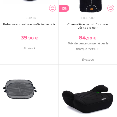
-15%
FILLIKID
FILLIKID
Rehausseur voiture isofix i-size noir
Chancelière pamir fourrure
véritable noir
39
84
,90 €
,90 €
Prix de vente conseillé par la
En stock
marque :
99
,90 €
En stock