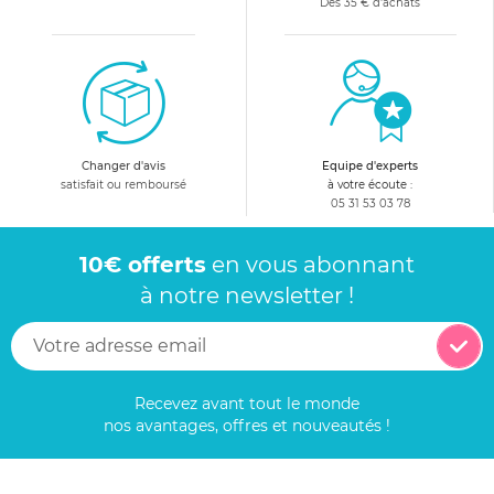
Dès 35 € d'achats
Changer d'avis
Equipe d'experts
satisfait ou remboursé
à votre écoute :
05 31 53 03 78
10€ offerts
en vous abonnant
à notre newsletter !
Recevez avant tout le monde
nos avantages, offres et nouveautés !