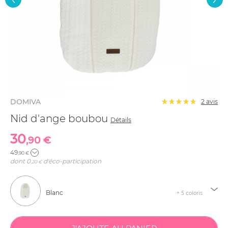
DOMIVA
2
avis
Nid d'ange boubou
Détails
30
,90 €
49
,90 €
dont
0
d'éco-participation
,20 €
Blanc
+ 5 coloris