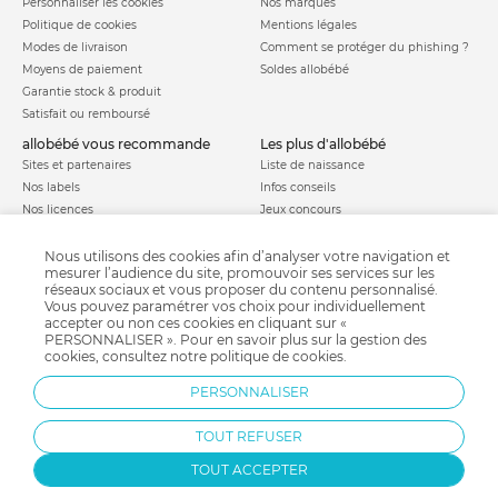
Personnaliser les cookies
Nos marques
Politique de cookies
Mentions légales
Modes de livraison
Comment se protéger du phishing ?
Moyens de paiement
Soldes allobébé
Garantie stock & produit
Satisfait ou remboursé
allobébé vous recommande
les plus d'allobébé
Sites et partenaires
Liste de naissance
Nos labels
Infos conseils
Nos licences
Jeux concours
Valise de maternité
Besoin d'aide ?
Parrainage
Nous utilisons des cookies afin d’analyser votre navigation et
FAQ
mesurer l’audience du site, promouvoir ses services sur les
Paiement sécurisé
réseaux sociaux et vous proposer du contenu personnalisé.
Vous pouvez paramétrer vos choix pour individuellement
accepter ou non ces cookies en cliquant sur «
PERSONNALISER ». Pour en savoir plus sur la gestion des
Charte qualité
cookies, consultez notre
politique de cookies
.
PERSONNALISER
TOUT REFUSER
TOUT ACCEPTER
Protection par reCAPTCHA