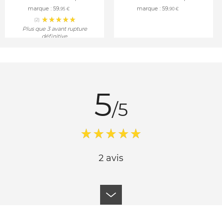
marque :
59
marque :
59
,95 €
,90 €
(2)
Plus que 3 avant rupture
définitive
5
/5
2 avis