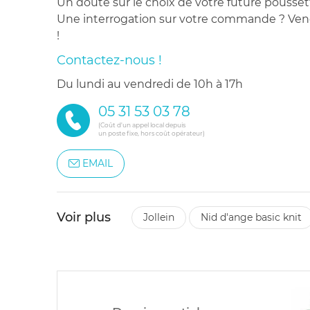
Un doute sur le choix de votre future pousset
Une interrogation sur votre commande ? Venez
!
Contactez-nous !
du lundi au vendredi de 10h à 17h
05 31 53 03 78
(Coût d'un appel local depuis
un poste fixe, hors coût opérateur)
EMAIL
Voir plus
jollein
nid d'ange basic knit