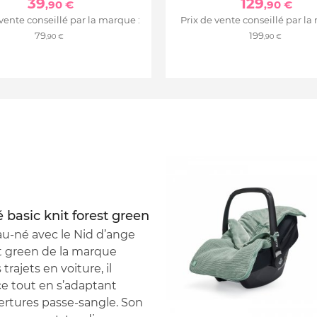
39
129
,90 €
,90 €
 vente conseillé par la marque :
Prix de vente conseillé par la
79
199
,90 €
,90 €
basic knit forest green
au-né avec le Nid d’ange
t green de la marque
rajets en voiture, il
e tout en s’adaptant
ertures passe-sangle. Son