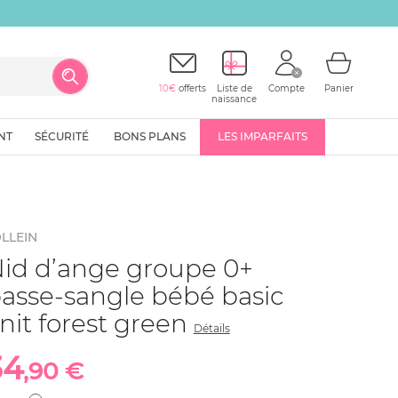
10€
offerts
Liste de
Compte
Panier
naissance
NT
SÉCURITÉ
BONS PLANS
LES IMPARFAITS
LLEIN
id d’ange groupe 0+
asse-sangle bébé basic
nit forest green
Détails
34
,90 €