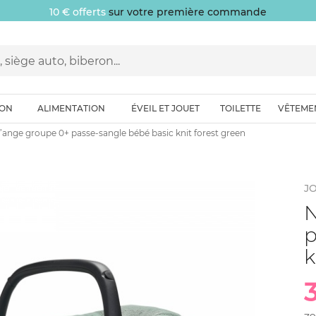
10 € offerts
sur votre première commande
ION
ALIMENTATION
ÉVEIL ET JOUET
TOILETTE
VÊTEME
’ange groupe 0+ passe-sangle bébé basic knit forest green
JO
N
p
k