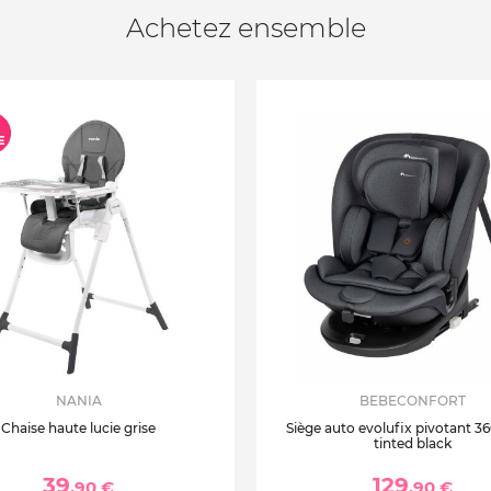
Achetez ensemble
NANIA
BEBECONFORT
Chaise haute lucie grise
Siège auto evolufix pivotant 360
tinted black
39
129
,90 €
,90 €