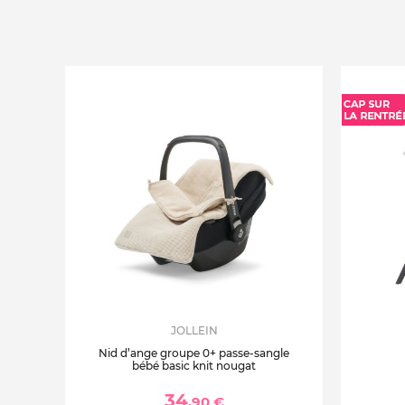
JOLLEIN
Nid d’ange groupe 0+ passe-sangle
bébé basic knit nougat
34
,90 €