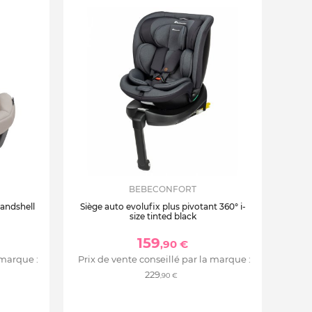
BEBECONFORT
sandshell
Siège auto evolufix plus pivotant 360° i-
size tinted black
159
,90 €
 marque :
Prix de vente conseillé par la marque :
229
,90 €