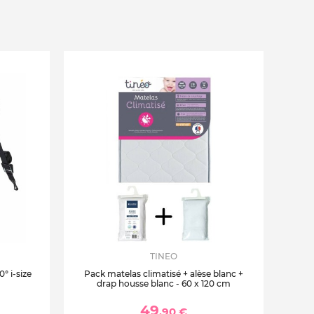
TINEO
° i-size
Pack matelas climatisé + alèse blanc +
drap housse blanc - 60 x 120 cm
49
,90 €