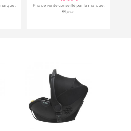
 marque :
Prix de vente conseillé par la marque :
59
,90 €