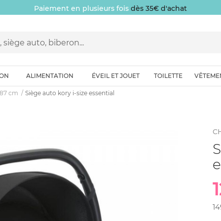
Paiement en plusieurs fois
dès 35€ d'achat
ION
ALIMENTATION
ÉVEIL ET JOUET
TOILETTE
VÊTEME
0-87 cm
Siège auto kory i-size essential
C
S
e
1
14