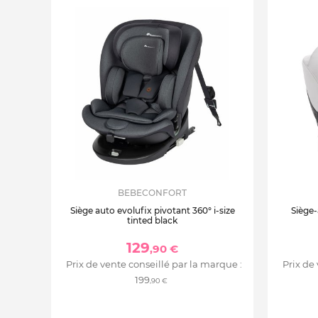
BEBECONFORT
Siège auto evolufix pivotant 360° i-size
Siège-
tinted black
129
,90 €
Prix de vente conseillé par la marque :
Prix de
199
,90 €