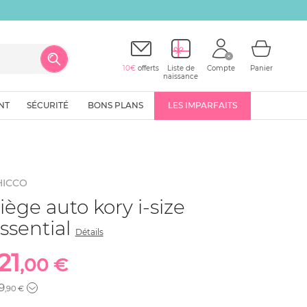
10€
offerts
Liste de
Compte
Panier
naissance
NT
SÉCURITÉ
BONS PLANS
LES IMPARFAITS
HICCO
iège auto kory i-size
ssential
Détails
21
,00 €
9
,90 €