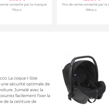
 vente conseillé par la marque :
Prix de vente conseillé par la
79
199
,90 €
,90 €
cco. La coque I-Size
 une sécurité optimale de
voiture. Jumelé avec la
ourrez facilement fixer la
ide de la ceinture de