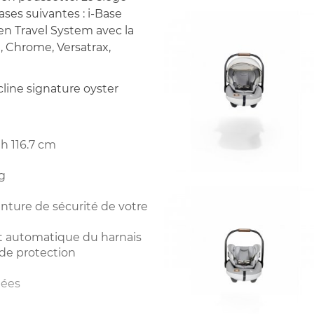
ases suivantes : i-Base
er en Travel System avec la
t, Chrome, Versatrax,
ecline signature oyster
 h 116.7 cm
kg
inture de sécurité de votre
nt automatique du harnais
de protection
nées