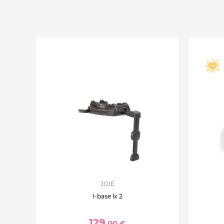
JOIE
I-base lx 2
129
,00 €