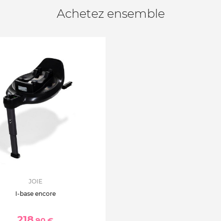
Achetez ensemble
JOIE
I-base encore
218
,90 €