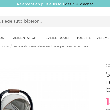
Paiement en plusieurs fois
dès 35€ d'achat
ION
ALIMENTATION
ÉVEIL ET JOUET
TOILETTE
VÊTEME
0-87 cm
Siège auto i-size i-level recline signature oyster blanc
JO
S
r
b