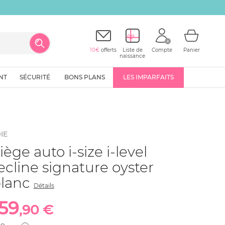
10€
offerts
Liste de
Compte
Panier
naissance
NT
SÉCURITÉ
BONS PLANS
LES IMPARFAITS
IE
iège auto i-size i-level
ecline signature oyster
lanc
Détails
159
,90 €