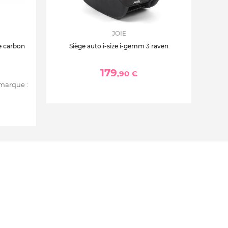
JOIE
re carbon
Siège auto i-size i-gemm 3 raven
179
,90 €
 marque :