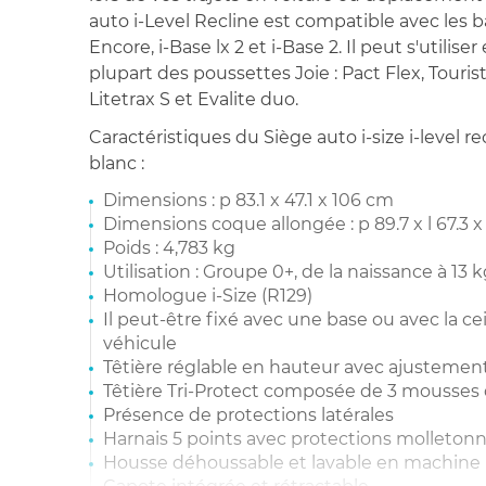
auto i-Level Recline est compatible avec les b
Encore, i-Base lx 2 et i-Base 2. Il peut s'utilis
plupart des poussettes Joie : Pact Flex, Touris
Litetrax S et Evalite duo.
Caractéristiques du Siège auto i-size i-level r
blanc :
Dimensions : p 83.1 x 47.1 x 106 cm
Dimensions coque allongée : p 89.7 x l 67.3 x
Poids : 4,783 kg
Utilisation : Groupe 0+, de la naissance à 13 
Homologue i-Size (R129)
Il peut-être fixé avec une base ou avec la ce
véhicule
Têtière réglable en hauteur avec ajusteme
Têtière Tri-Protect composée de 3 mousses 
Présence de protections latérales
Harnais 5 points avec protections molleton
Housse déhoussable et lavable en machine