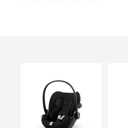
Capote intégrée et rétractable
Norme : ECE R129/02