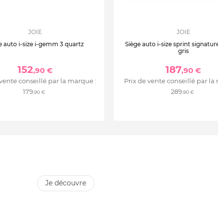
JOIE
JOIE
e auto i-size i-gemm 3 quartz
Siège auto i-size sprint signatu
gris
152
187
,90 €
,90 €
 vente conseillé par la marque :
Prix de vente conseillé par la
179
289
,90 €
,90 €
je découvre