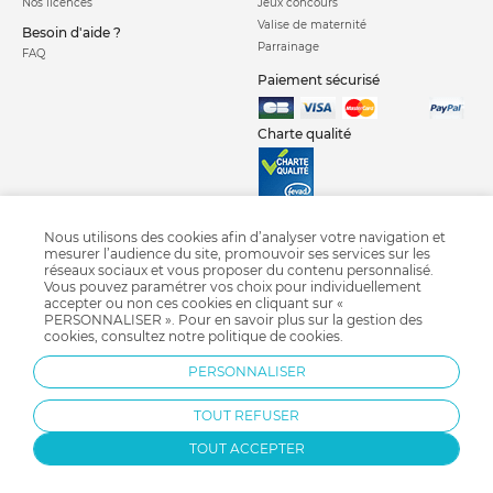
Nos licences
Jeux concours
Valise de maternité
Besoin d'aide ?
Parrainage
FAQ
Paiement sécurisé
Charte qualité
Nous utilisons des cookies afin d’analyser votre navigation et
mesurer l’audience du site, promouvoir ses services sur les
réseaux sociaux et vous proposer du contenu personnalisé.
Siege auto isofix
Siege auto groupe 1 2 3
Siege auto groupe 1
Vous pouvez paramétrer vos choix pour individuellement
Siege auto groupe 2 3
Siege auto groupe 0 1
Siege auto coque groupe 0
accepter ou non ces cookies en cliquant sur «
PERSONNALISER ». Pour en savoir plus sur la gestion des
Siège auto i-size
Crash test siège auto 2018
Siège auto pivotant
cookies, consultez notre
politique de cookies
.
Siège auto Nania
Siège auto Migo
Siège auto Cybex
PERSONNALISER
Siège auto Bébé confort
Siège auto Britax
TOUT REFUSER
TOUT ACCEPTER
Protection par reCAPTCHA