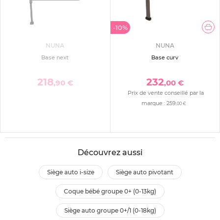
-10%
NUNA
NUNA
Base next
Base curv
218
232
,90 €
,00 €
Prix de vente conseillé par la
marque :
259
,00 €
Découvrez aussi
siège auto i-size
siège auto pivotant
coque bébé groupe 0+ (0-13kg)
siège auto groupe 0+/1 (0-18kg)