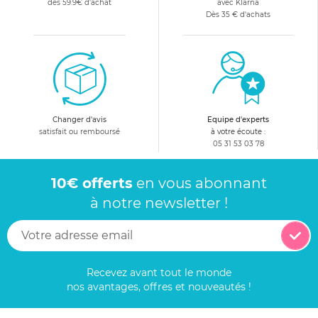
dès 59.9€ d'achat
avec Klarna
Dès 35 € d'achats
Changer d'avis
Equipe d'experts
satisfait ou remboursé
à votre écoute :
05 31 53 03 78
10€ offerts
en vous abonnant
à notre newsletter !
Recevez avant tout le monde
nos avantages, offres et nouveautés !