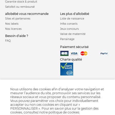
Garantie stock & produit
Satisfait ou remboursé
allobébé vous recommande
les plus d'allobébé
Sites et partenaires
Liste de naissance
Nos labels
Infos conseils
Nos licences
Jeux concours
Valise de maternité
Besoin d'aide ?
Parrainage
FAQ
Paiement sécurisé
Charte qualité
Nous utilisons des cookies afin d’analyser votre navigation et
mesurer l’audience du site, promouvoir ses services sur les
Siège auto Axiss Fix Plus
Siège auto Axissfix Air
Siege auto isofix
réseaux sociaux et vous proposer du contenu personnalisé.
Siege auto groupe 1 2 3
Siege auto groupe 1
Siege auto groupe 2 3
Vous pouvez paramétrer vos choix pour individuellement
Siege auto groupe 0 1
Siege auto coque groupe 0
Siège auto i-size
accepter ou non ces cookies en cliquant sur «
PERSONNALISER ». Pour en savoir plus sur la gestion des
Crash test siège auto 2018
Siège auto pivotant
Siège auto Nania
cookies, consultez notre
politique de cookies
.