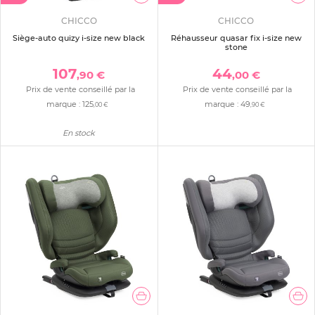
CHICCO
CHICCO
Siège-auto quizy i-size new black
Réhausseur quasar fix i-size new
stone
107
44
,90 €
,00 €
Prix de vente conseillé par la
Prix de vente conseillé par la
marque :
125
marque :
49
,00 €
,90 €
En stock