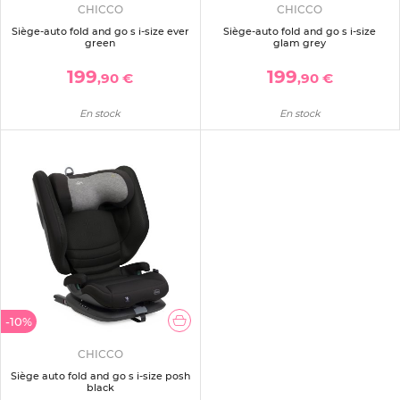
CHICCO
CHICCO
Siège-auto fold and go s i-size ever
Siège-auto fold and go s i-size
green
glam grey
199
199
,90 €
,90 €
En stock
En stock
-10%
CHICCO
Siège auto fold and go s i-size posh
black