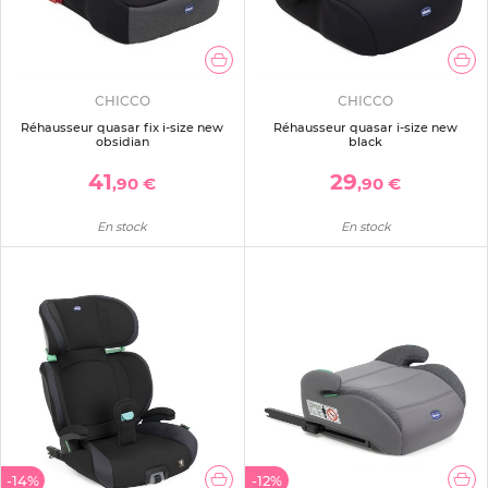
CHICCO
CHICCO
Réhausseur quasar fix i-size new
Réhausseur quasar i-size new
obsidian
black
41
29
,90 €
,90 €
En stock
En stock
-14%
-12%