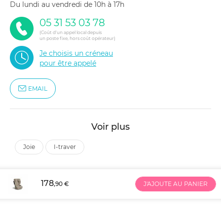
du lundi au vendredi de 10h à 17h
05 31 53 03 78
(Coût d'un appel local depuis
un poste fixe, hors coût opérateur)
Je choisis un créneau
pour être appelé
EMAIL
Voir plus
joie
i-traver
178
,90 €
J'AJOUTE AU PANIER