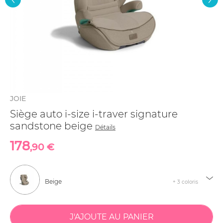
JOIE
Siège auto i-size i-traver signature
sandstone beige
Détails
178
,90 €
Beige
+ 3 coloris