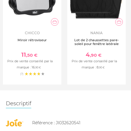
CHICCO
NANIA
Miroir rétroviseur
Lot de 2 chaussettes pare-
soleil pour fenêtre latérale
11
4
,50 €
,90 €
Prix de vente conseillé par la
Prix de vente conseillé par la
marque :
16
marque :
8
,90 €
,90 €
(7)
Descriptif
Référence :
JI032620541