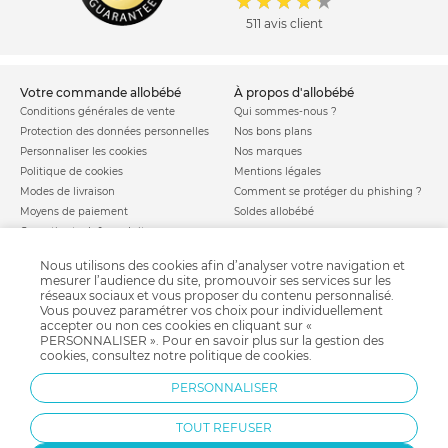
511 avis client
votre commande allobébé
à propos d'allobébé
Conditions générales de vente
Qui sommes-nous ?
Protection des données personnelles
Nos bons plans
Personnaliser les cookies
Nos marques
Politique de cookies
Mentions légales
Modes de livraison
Comment se protéger du phishing ?
Moyens de paiement
Soldes allobébé
Garantie stock & produit
Satisfait ou remboursé
Nous utilisons des cookies afin d’analyser votre navigation et
allobébé vous recommande
les plus d'allobébé
mesurer l’audience du site, promouvoir ses services sur les
réseaux sociaux et vous proposer du contenu personnalisé.
Sites et partenaires
Liste de naissance
Vous pouvez paramétrer vos choix pour individuellement
Nos labels
Infos conseils
accepter ou non ces cookies en cliquant sur «
Nos licences
Jeux concours
PERSONNALISER ». Pour en savoir plus sur la gestion des
cookies, consultez notre
politique de cookies
.
Valise de maternité
Besoin d'aide ?
Parrainage
FAQ
PERSONNALISER
Paiement sécurisé
TOUT REFUSER