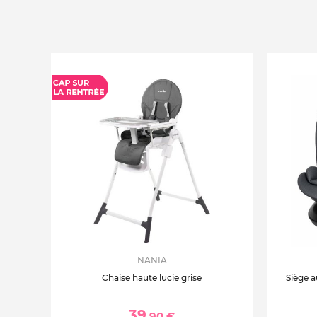
NANIA
Chaise haute lucie grise
Siège a
39
,90 €