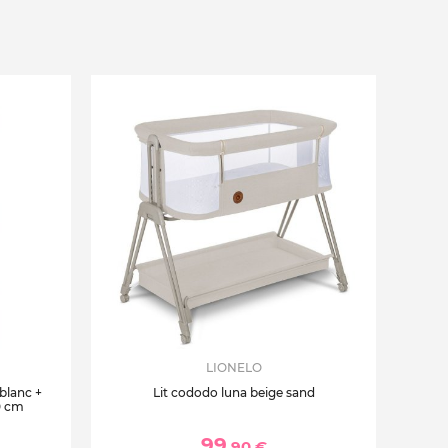
LIONELO
 blanc +
Lit cododo luna beige sand
0 cm
99
,90 €