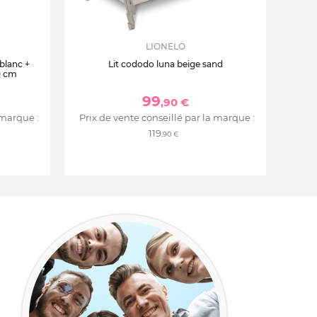
LIONELO
 blanc +
Lit cododo luna beige sand
0 cm
99
,90 €
 marque :
Prix de vente conseillé par la marque :
119
,90 €