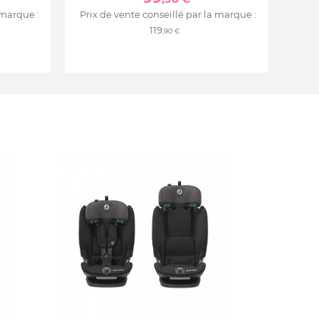
 marque :
Prix de vente conseillé par la marque :
119
,90 €