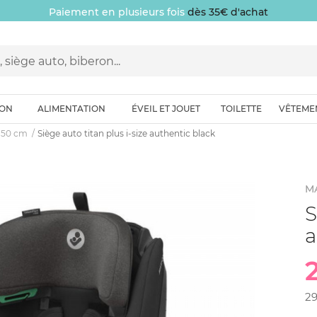
Paiement en plusieurs fois
dès 35€ d'achat
ION
ALIMENTATION
ÉVEIL ET JOUET
TOILETTE
VÊTEME
-150 cm
Siège auto titan plus i-size authentic black
MA
S
a
2