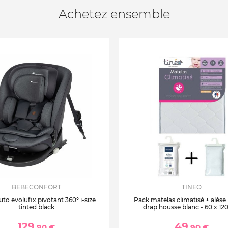
Achetez ensemble
BEBECONFORT
TINEO
uto evolufix pivotant 360° i-size
Pack matelas climatisé + alèse
tinted black
drap housse blanc - 60 x 12
129
49
,90 €
,90 €