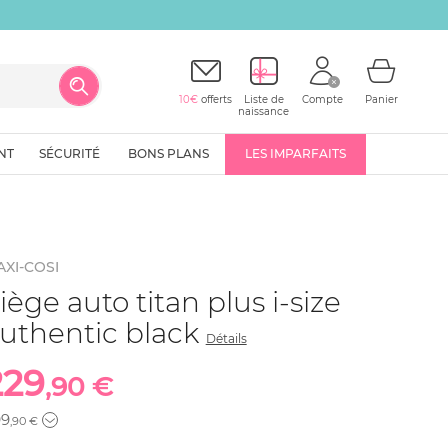
10€
offerts
Liste de
Compte
Panier
naissance
NT
SÉCURITÉ
BONS PLANS
LES IMPARFAITS
XI-COSI
iège auto titan plus i-size
uthentic black
Détails
229
,90 €
99
,90 €