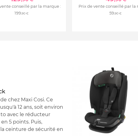
 vente conseillé par la marque :
Prix de vente conseillé par la
199
59
,90 €
,90 €
ck
k de chez Maxi Cosi. Ce
squ'à 12 ans, soit environ
auto avec le réducteur
en 5 points. Puis,
la ceinture de sécurité en