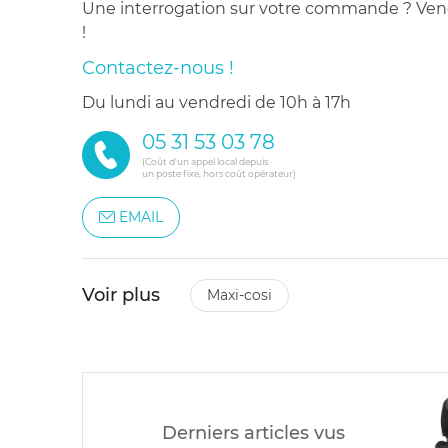
Une interrogation sur votre commande ? Venez
!
Contactez-nous !
du lundi au vendredi de 10h à 17h
05 31 53 03 78
(Coût d'un appel local depuis
un poste fixe, hors coût opérateur)
EMAIL
Voir plus
maxi-cosi
Derniers articles vus