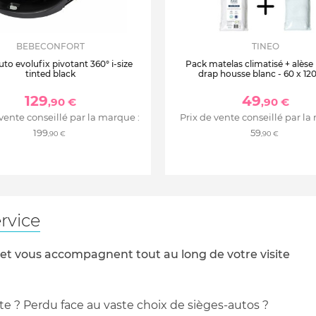
BEBECONFORT
TINEO
uto evolufix pivotant 360° i-size
Pack matelas climatisé + alèse
tinted black
drap housse blanc - 60 x 12
129
49
,90 €
,90 €
 vente conseillé par la marque :
Prix de vente conseillé par la
199
59
,90 €
,90 €
rvice
 et vous accompagnent tout au long de votre visite
te ? Perdu face au vaste choix de sièges-autos ?