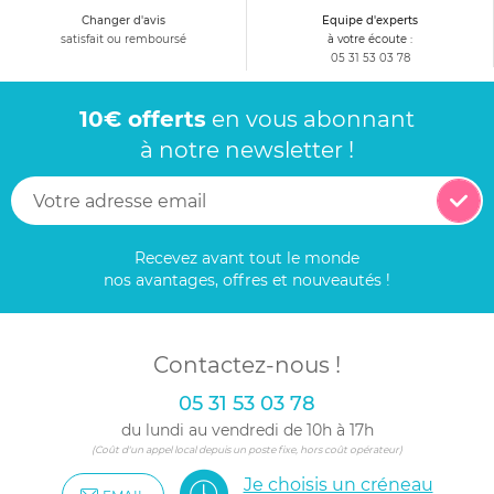
Changer d'avis
Equipe d'experts
satisfait ou remboursé
à votre écoute :
05 31 53 03 78
10€ offerts
en vous abonnant
à notre newsletter !
Recevez avant tout le monde
nos avantages, offres et nouveautés !
Contactez-nous !
05 31 53 03 78
du lundi au vendredi de 10h à 17h
(Coût d'un appel local depuis un poste fixe, hors coût opérateur)
Je choisis un créneau