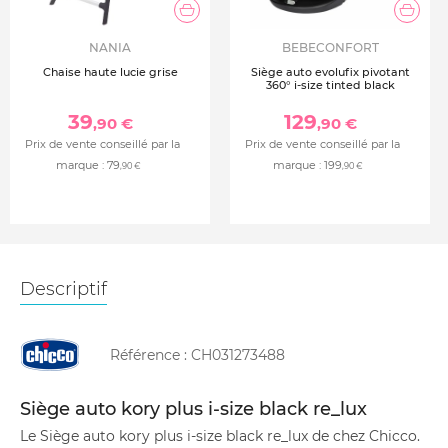
NANIA
BEBECONFORT
Chaise haute lucie grise
Siège auto evolufix pivotant
360° i-size tinted black
39
129
,90 €
,90 €
Prix de vente conseillé par la
Prix de vente conseillé par la
marque :
79
marque :
199
,90 €
,90 €
Descriptif
Référence :
CH031273488
Siège auto kory plus i-size black re_lux
Le Siège auto kory plus i-size black re_lux de chez Chicco.