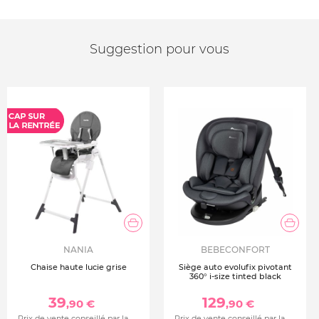
Suggestion pour vous
NANIA
BEBECONFORT
Chaise haute lucie grise
Siège auto evolufix pivotant
360° i-size tinted black
39
129
,90 €
,90 €
Prix de vente conseillé par la
Prix de vente conseillé par la