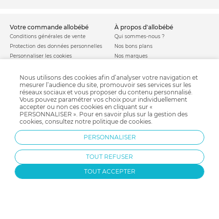
votre commande allobébé
à propos d'allobébé
Conditions générales de vente
Qui sommes-nous ?
Protection des données personnelles
Nos bons plans
Personnaliser les cookies
Nos marques
Politique de cookies
Mentions légales
Modes de livraison
Comment se protéger du phishing ?
Nous utilisons des cookies afin d’analyser votre navigation et
mesurer l’audience du site, promouvoir ses services sur les
Moyens de paiement
Soldes allobébé
réseaux sociaux et vous proposer du contenu personnalisé.
Garantie stock & produit
Vous pouvez paramétrer vos choix pour individuellement
Satisfait ou remboursé
accepter ou non ces cookies en cliquant sur «
PERSONNALISER ». Pour en savoir plus sur la gestion des
allobébé vous recommande
les plus d'allobébé
cookies, consultez notre
politique de cookies
.
Sites et partenaires
Liste de naissance
PERSONNALISER
Nos labels
Infos conseils
Nos licences
Jeux concours
TOUT REFUSER
Valise de maternité
Besoin d'aide ?
Parrainage
FAQ
TOUT ACCEPTER
Paiement sécurisé
Charte qualité