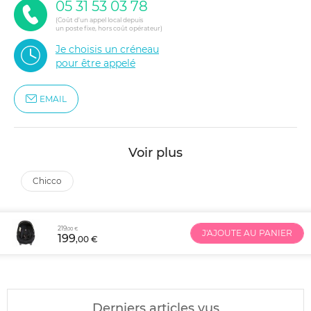
05 31 53 03 78
(Coût d'un appel local depuis
un poste fixe, hors coût opérateur)
Je choisis un créneau
pour être appelé
EMAIL
Voir plus
chicco
219
,00 €
J'AJOUTE AU PANIER
199
,00 €
Derniers articles vus